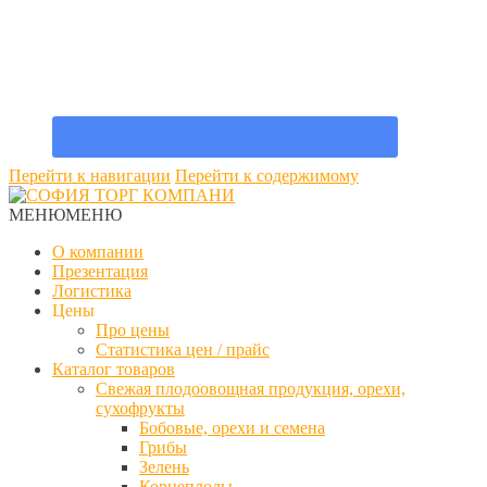
Перейти к навигации
Перейти к содержимому
МЕНЮ
МЕНЮ
О компании
Презентация
Логистика
Цены
Про цены
Статистика цен / прайс
Каталог товаров
Свежая плодоовощная продукция, орехи,
сухофрукты
Бобовые, орехи и семена
Грибы
Зелень
Корнеплоды