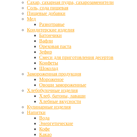
Сахар, сахарная пудра, сахарозаменители
Соль, сода пищевая
Пищевые добавки
Мед
Разнотравье
Кондитерские изделия
Батончики
Вафли
Ореховая паста
Зефир
Смеси для приготовления десертов
Конфеты
Шоколад
Замороженная продукция
Мороженое
Овощи замороженные
Хлебобулочные изделия
Хлеб, батоны, лаваши
Хлебные вкусности
Кулинарные изделия
Напитки
Вода
Энергетические
Кофе
Какао