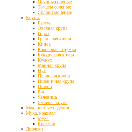
Огурцы соленые
Томаты соленые
Яблоки моченые
Крупы
Булгур
Овсяная крупа
Горох
Гречневая крупа
Киноа
Кокосовая стружка
Кукурузная крупа
Кускус
Манная крупа
Нут
Перловая крупа
Пшеничная крупа
Пшено
Рис
Чечевица
Ячневая крупа
Макаронные изделия
Мука, крахмал
Мука
Крахмал
Дрожжи