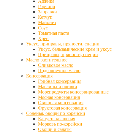
Аджика
Горчица
Заправки
Кетчуп
Майонез
Соус
Томатная паста
Хрен
Уксус, приправы, пряности, специи
Уксус, бальзамические крем и уксус
Приправы, пряности, специи
Масло растительное
Оливковое масло
Подсолнечное масло
Консервация
Грибная консервация
Маслины и оливки
Морепродукты консервированные
Мясная консервация
Овощная консервация
Фруктовая консервация
Соленья, овощи по-корейски
Капуста квашеная
Морковь по-корейски
Овощи и салаты