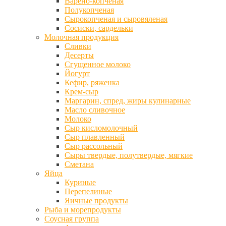
Варено-копченая
Полукопченая
Сырокопченая и сыровяленая
Сосиски, сардельки
Молочная продукция
Сливки
Десерты
Сгущенное молоко
Йогурт
Кефир, ряженка
Крем-сыр
Маргарин, спред, жиры кулинарные
Масло сливочное
Молоко
Сыр кисломолочный
Сыр плавленный
Сыр рассольный
Сыры твердые, полутвердые, мягкие
Сметана
Яйца
Куриные
Перепелиные
Яичные продукты
Рыба и морепродукты
Соусная группа