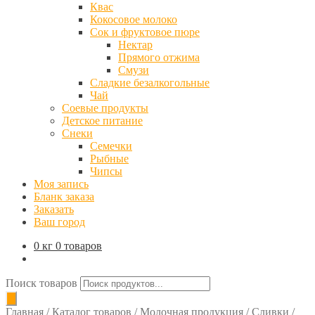
Квас
Кокосовое молоко
Сок и фруктовое пюре
Нектар
Прямого отжима
Смузи
Сладкие безалкогольные
Чай
Соевые продукты
Детское питание
Снеки
Семечки
Рыбные
Чипсы
Моя запись
Бланк заказа
Заказать
Ваш город
0 кг
0 товаров
Поиск товаров
Главная
/
Каталог товаров
/
Молочная продукция
/
Сливки
/