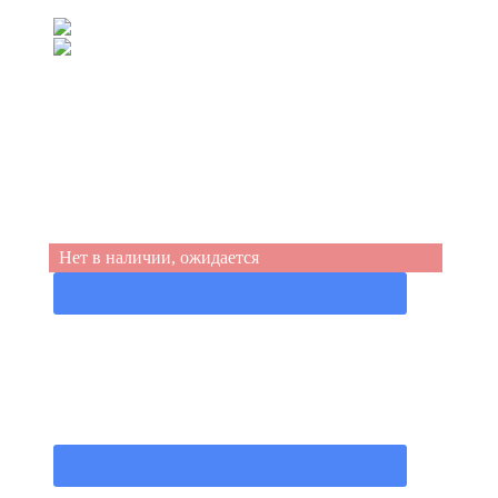
(067) 539-99-44
(050) 555-49-94
Нет в наличии, ожидается