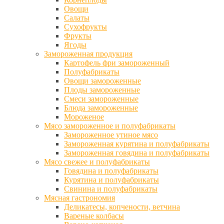
Овощи
Салаты
Сухофрукты
Фрукты
Ягоды
Замороженная продукция
Картофель фри замороженный
Полуфабрикаты
Овощи замороженные
Плоды замороженные
Смеси замороженные
Блюда замороженные
Мороженое
Мясо замороженное и полуфабрикаты
Замороженное утиное мясо
Замороженная курятина и полуфабрикаты
Замороженная говядина и полуфабрикаты
Мясо свежее и полуфабрикаты
Говядина и полуфабрикаты
Курятина и полуфабрикаты
Свинина и полуфабрикаты
Мясная гастрономия
Деликатесы, копчености, ветчина
Вареные колбасы