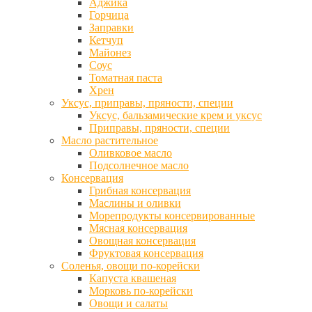
Аджика
Горчица
Заправки
Кетчуп
Майонез
Соус
Томатная паста
Хрен
Уксус, приправы, пряности, специи
Уксус, бальзамические крем и уксус
Приправы, пряности, специи
Масло растительное
Оливковое масло
Подсолнечное масло
Консервация
Грибная консервация
Маслины и оливки
Морепродукты консервированные
Мясная консервация
Овощная консервация
Фруктовая консервация
Соленья, овощи по-корейски
Капуста квашеная
Морковь по-корейски
Овощи и салаты