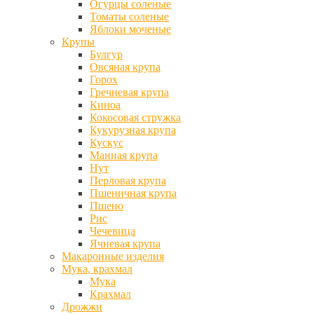
Огурцы соленые
Томаты соленые
Яблоки моченые
Крупы
Булгур
Овсяная крупа
Горох
Гречневая крупа
Киноа
Кокосовая стружка
Кукурузная крупа
Кускус
Манная крупа
Нут
Перловая крупа
Пшеничная крупа
Пшено
Рис
Чечевица
Ячневая крупа
Макаронные изделия
Мука, крахмал
Мука
Крахмал
Дрожжи