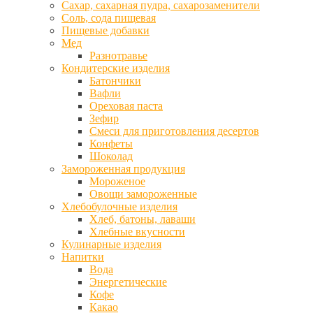
Сахар, сахарная пудра, сахарозаменители
Соль, сода пищевая
Пищевые добавки
Мед
Разнотравье
Кондитерские изделия
Батончики
Вафли
Ореховая паста
Зефир
Смеси для приготовления десертов
Конфеты
Шоколад
Замороженная продукция
Мороженое
Овощи замороженные
Хлебобулочные изделия
Хлеб, батоны, лаваши
Хлебные вкусности
Кулинарные изделия
Напитки
Вода
Энергетические
Кофе
Какао