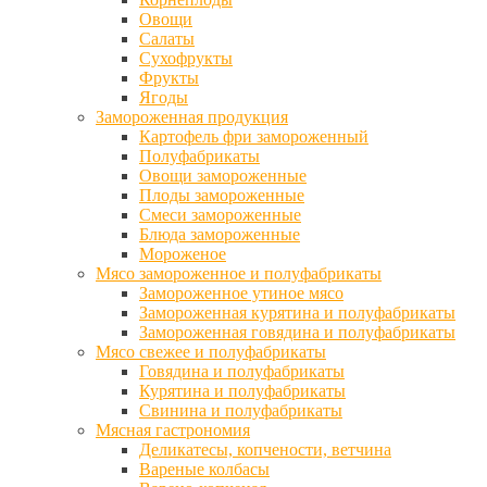
Овощи
Салаты
Сухофрукты
Фрукты
Ягоды
Замороженная продукция
Картофель фри замороженный
Полуфабрикаты
Овощи замороженные
Плоды замороженные
Смеси замороженные
Блюда замороженные
Мороженое
Мясо замороженное и полуфабрикаты
Замороженное утиное мясо
Замороженная курятина и полуфабрикаты
Замороженная говядина и полуфабрикаты
Мясо свежее и полуфабрикаты
Говядина и полуфабрикаты
Курятина и полуфабрикаты
Свинина и полуфабрикаты
Мясная гастрономия
Деликатесы, копчености, ветчина
Вареные колбасы