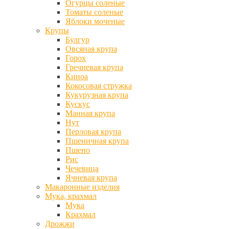
Огурцы соленые
Томаты соленые
Яблоки моченые
Крупы
Булгур
Овсяная крупа
Горох
Гречневая крупа
Киноа
Кокосовая стружка
Кукурузная крупа
Кускус
Манная крупа
Нут
Перловая крупа
Пшеничная крупа
Пшено
Рис
Чечевица
Ячневая крупа
Макаронные изделия
Мука, крахмал
Мука
Крахмал
Дрожжи