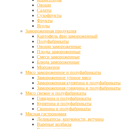
Овощи
Салаты
Сухофрукты
Фрукты
Ягоды
Замороженная продукция
Картофель фри замороженный
Полуфабрикаты
Овощи замороженные
Плоды замороженные
Смеси замороженные
Блюда замороженные
Мороженое
Мясо замороженное и полуфабрикаты
Замороженное утиное мясо
Замороженная курятина и полуфабрикаты
Замороженная говядина и полуфабрикаты
Мясо свежее и полуфабрикаты
Говядина и полуфабрикаты
Курятина и полуфабрикаты
Свинина и полуфабрикаты
Мясная гастрономия
Деликатесы, копчености, ветчина
Вареные колбасы