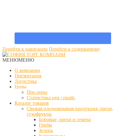
Перейти к навигации
Перейти к содержимому
МЕНЮ
МЕНЮ
О компании
Презентация
Логистика
Цены
Про цены
Статистика цен / прайс
Каталог товаров
Свежая плодоовощная продукция, орехи,
сухофрукты
Бобовые, орехи и семена
Грибы
Зелень
Корнеплоды