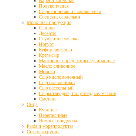
Варено-копченая
Полукопченая
Сырокопченая и сыровяленая
Сосиски, сардельки
Молочная продукция
Сливки
Десерты
Сгущенное молоко
Йогурт
Кефир, ряженка
Крем-сыр
Маргарин, спред, жиры кулинарные
Масло сливочное
Молоко
Сыр кисломолочный
Сыр плавленный
Сыр рассольный
Сыры твердые, полутвердые, мягкие
Сметана
Яйца
Куриные
Перепелиные
Яичные продукты
Рыба и морепродукты
Соусная группа