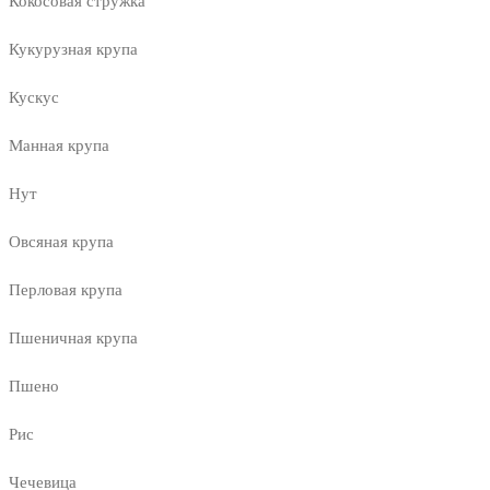
Кокосовая стружка
Кукурузная крупа
Кускус
Манная крупа
Нут
Овсяная крупа
Перловая крупа
Пшеничная крупа
Пшено
Рис
Чечевица