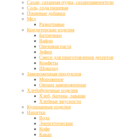
Сахар, сахарная пудра, сахарозаменители
Соль, сода пищевая
Пищевые добавки
Мед
Разнотравье
Кондитерские изделия
Батончики
Вафли
Ореховая паста
Зефир
Смеси для приготовления десертов
Конфеты
Шоколад
Замороженная продукция
Мороженое
Овощи замороженные
Хлебобулочные изделия
Хлеб, батоны, лаваши
Хлебные вкусности
Кулинарные изделия
Напитки
Вода
Энергетические
Кофе
Какао