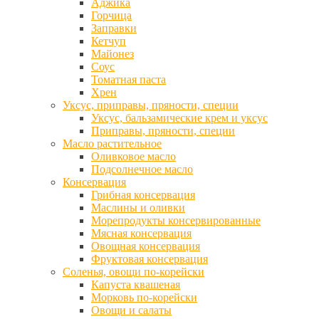
Аджика
Горчица
Заправки
Кетчуп
Майонез
Соус
Томатная паста
Хрен
Уксус, приправы, пряности, специи
Уксус, бальзамические крем и уксус
Приправы, пряности, специи
Масло растительное
Оливковое масло
Подсолнечное масло
Консервация
Грибная консервация
Маслины и оливки
Морепродукты консервированные
Мясная консервация
Овощная консервация
Фруктовая консервация
Соленья, овощи по-корейски
Капуста квашеная
Морковь по-корейски
Овощи и салаты