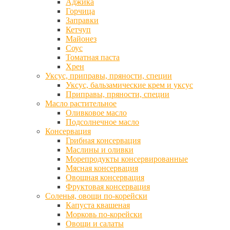
Аджика
Горчица
Заправки
Кетчуп
Майонез
Соус
Томатная паста
Хрен
Уксус, приправы, пряности, специи
Уксус, бальзамические крем и уксус
Приправы, пряности, специи
Масло растительное
Оливковое масло
Подсолнечное масло
Консервация
Грибная консервация
Маслины и оливки
Морепродукты консервированные
Мясная консервация
Овощная консервация
Фруктовая консервация
Соленья, овощи по-корейски
Капуста квашеная
Морковь по-корейски
Овощи и салаты