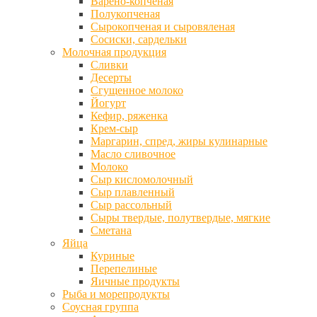
Варено-копченая
Полукопченая
Сырокопченая и сыровяленая
Сосиски, сардельки
Молочная продукция
Сливки
Десерты
Сгущенное молоко
Йогурт
Кефир, ряженка
Крем-сыр
Маргарин, спред, жиры кулинарные
Масло сливочное
Молоко
Сыр кисломолочный
Сыр плавленный
Сыр рассольный
Сыры твердые, полутвердые, мягкие
Сметана
Яйца
Куриные
Перепелиные
Яичные продукты
Рыба и морепродукты
Соусная группа