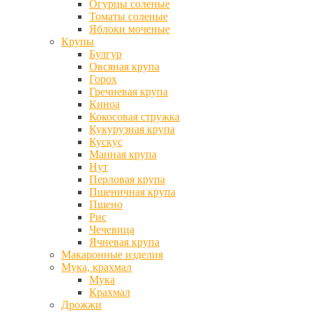
Огурцы соленые
Томаты соленые
Яблоки моченые
Крупы
Булгур
Овсяная крупа
Горох
Гречневая крупа
Киноа
Кокосовая стружка
Кукурузная крупа
Кускус
Манная крупа
Нут
Перловая крупа
Пшеничная крупа
Пшено
Рис
Чечевица
Ячневая крупа
Макаронные изделия
Мука, крахмал
Мука
Крахмал
Дрожжи