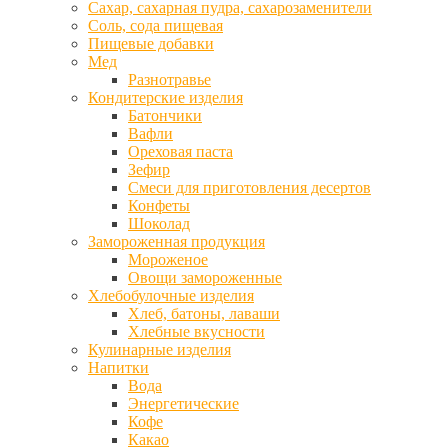
Сахар, сахарная пудра, сахарозаменители
Соль, сода пищевая
Пищевые добавки
Мед
Разнотравье
Кондитерские изделия
Батончики
Вафли
Ореховая паста
Зефир
Смеси для приготовления десертов
Конфеты
Шоколад
Замороженная продукция
Мороженое
Овощи замороженные
Хлебобулочные изделия
Хлеб, батоны, лаваши
Хлебные вкусности
Кулинарные изделия
Напитки
Вода
Энергетические
Кофе
Какао