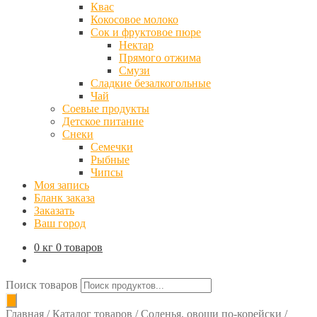
Квас
Кокосовое молоко
Сок и фруктовое пюре
Нектар
Прямого отжима
Смузи
Сладкие безалкогольные
Чай
Соевые продукты
Детское питание
Снеки
Семечки
Рыбные
Чипсы
Моя запись
Бланк заказа
Заказать
Ваш город
0 кг
0 товаров
Поиск товаров
Главная
/
Каталог товаров
/
Соленья, овощи по-корейски
/