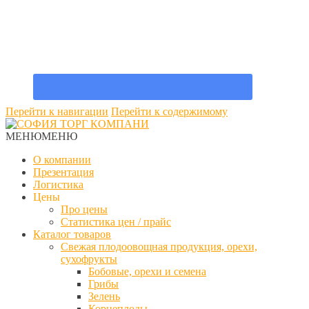
Перейти к навигации
Перейти к содержимому
МЕНЮ
МЕНЮ
О компании
Презентация
Логистика
Цены
Про цены
Статистика цен / прайс
Каталог товаров
Свежая плодоовощная продукция, орехи,
сухофрукты
Бобовые, орехи и семена
Грибы
Зелень
Корнеплоды