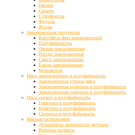
Овощи
Салаты
Сухофрукты
Фрукты
Ягоды
Замороженная продукция
Картофель фри замороженный
Полуфабрикаты
Овощи замороженные
Плоды замороженные
Смеси замороженные
Блюда замороженные
Мороженое
Мясо замороженное и полуфабрикаты
Замороженное утиное мясо
Замороженная курятина и полуфабрикаты
Замороженная говядина и полуфабрикаты
Мясо свежее и полуфабрикаты
Говядина и полуфабрикаты
Курятина и полуфабрикаты
Свинина и полуфабрикаты
Мясная гастрономия
Деликатесы, копчености, ветчина
Вареные колбасы