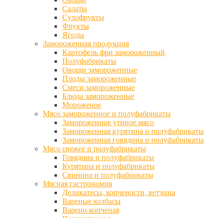
Салаты
Сухофрукты
Фрукты
Ягоды
Замороженная продукция
Картофель фри замороженный
Полуфабрикаты
Овощи замороженные
Плоды замороженные
Смеси замороженные
Блюда замороженные
Мороженое
Мясо замороженное и полуфабрикаты
Замороженное утиное мясо
Замороженная курятина и полуфабрикаты
Замороженная говядина и полуфабрикаты
Мясо свежее и полуфабрикаты
Говядина и полуфабрикаты
Курятина и полуфабрикаты
Свинина и полуфабрикаты
Мясная гастрономия
Деликатесы, копчености, ветчина
Вареные колбасы
Варено-копченая