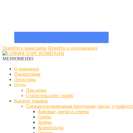
Перейти к навигации
Перейти к содержимому
МЕНЮ
МЕНЮ
О компании
Презентация
Логистика
Цены
Про цены
Статистика цен / прайс
Каталог товаров
Свежая плодоовощная продукция, орехи, сухофрук
Бобовые, орехи и семена
Грибы
Зелень
Корнеплоды
Овощи