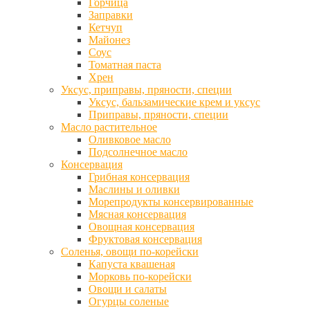
Горчица
Заправки
Кетчуп
Майонез
Соус
Томатная паста
Хрен
Уксус, приправы, пряности, специи
Уксус, бальзамические крем и уксус
Приправы, пряности, специи
Масло растительное
Оливковое масло
Подсолнечное масло
Консервация
Грибная консервация
Маслины и оливки
Морепродукты консервированные
Мясная консервация
Овощная консервация
Фруктовая консервация
Соленья, овощи по-корейски
Капуста квашеная
Морковь по-корейски
Овощи и салаты
Огурцы соленые