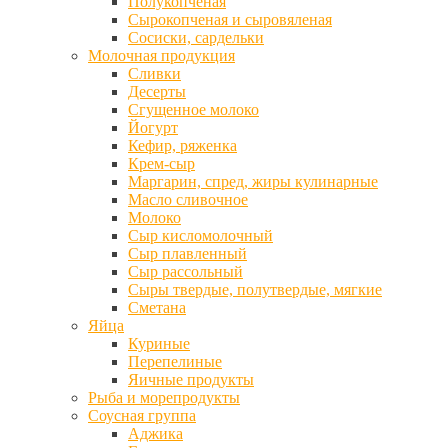
Полукопченая
Сырокопченая и сыровяленая
Сосиски, сардельки
Молочная продукция
Сливки
Десерты
Сгущенное молоко
Йогурт
Кефир, ряженка
Крем-сыр
Маргарин, спред, жиры кулинарные
Масло сливочное
Молоко
Сыр кисломолочный
Сыр плавленный
Сыр рассольный
Сыры твердые, полутвердые, мягкие
Сметана
Яйца
Куриные
Перепелиные
Яичные продукты
Рыба и морепродукты
Соусная группа
Аджика