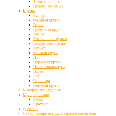
Томаты соленые
Яблоки моченые
Крупы
Булгур
Овсяная крупа
Горох
Гречневая крупа
Киноа
Кокосовая стружка
Кукурузная крупа
Кускус
Манная крупа
Нут
Перловая крупа
Пшеничная крупа
Пшено
Рис
Чечевица
Ячневая крупа
Макаронные изделия
Мука, крахмал
Мука
Крахмал
Дрожжи
Сахар, сахарная пудра, сахарозаменители