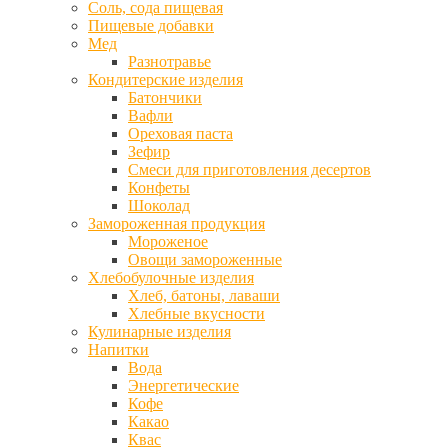
Соль, сода пищевая
Пищевые добавки
Мед
Разнотравье
Кондитерские изделия
Батончики
Вафли
Ореховая паста
Зефир
Смеси для приготовления десертов
Конфеты
Шоколад
Замороженная продукция
Мороженое
Овощи замороженные
Хлебобулочные изделия
Хлеб, батоны, лаваши
Хлебные вкусности
Кулинарные изделия
Напитки
Вода
Энергетические
Кофе
Какао
Квас