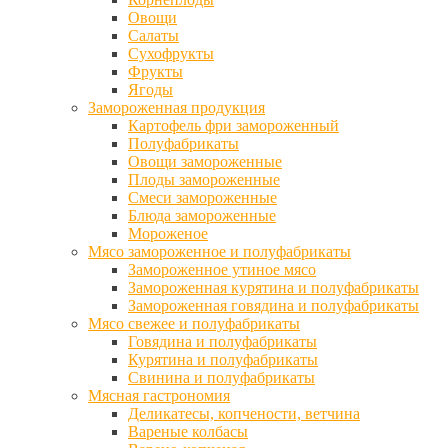
Овощи
Салаты
Сухофрукты
Фрукты
Ягоды
Замороженная продукция
Картофель фри замороженный
Полуфабрикаты
Овощи замороженные
Плоды замороженные
Смеси замороженные
Блюда замороженные
Мороженое
Мясо замороженное и полуфабрикаты
Замороженное утиное мясо
Замороженная курятина и полуфабрикаты
Замороженная говядина и полуфабрикаты
Мясо свежее и полуфабрикаты
Говядина и полуфабрикаты
Курятина и полуфабрикаты
Свинина и полуфабрикаты
Мясная гастрономия
Деликатесы, копчености, ветчина
Вареные колбасы