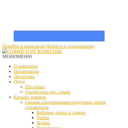
Перейти к навигации
Перейти к содержимому
МЕНЮ
МЕНЮ
О компании
Презентация
Логистика
Цены
Про цены
Статистика цен / прайс
Каталог товаров
Свежая плодоовощная продукция, орехи,
сухофрукты
Бобовые, орехи и семена
Грибы
Зелень
Корнеплоды