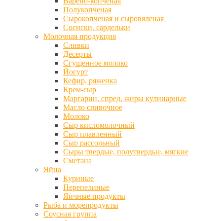
Варено-копченая
Полукопченая
Сырокопченая и сыровяленая
Сосиски, сардельки
Молочная продукция
Сливки
Десерты
Сгущенное молоко
Йогурт
Кефир, ряженка
Крем-сыр
Маргарин, спред, жиры кулинарные
Масло сливочное
Молоко
Сыр кисломолочный
Сыр плавленный
Сыр рассольный
Сыры твердые, полутвердые, мягкие
Сметана
Яйца
Куриные
Перепелиные
Яичные продукты
Рыба и морепродукты
Соусная группа