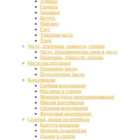
Аджика
Горчица
Заправки
Кетчуп
Майонез
Соус
Томатная паста
Хрен
Уксус, приправы, пряности, специи
Уксус, бальзамические крем и уксус
Приправы, пряности, специи
Масло растительное
Оливковое масло
Подсолнечное масло
Консервация
Грибная консервация
Маслины и оливки
Морепродукты консервированные
Мясная консервация
Овощная консервация
Фруктовая консервация
Соленья, овощи по-корейски
Капуста квашеная
Морковь по-корейски
Овощи и салаты