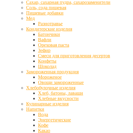
Сахар, сахарная пудра, сахарозаменители
Соль, сода пищевая
Пищевые добавки
Мед
Разнотравье
Кондитерские изделия
Батончики
Вафли
Ореховая паста
Зефир
Смеси для приготовления десертов
Конфеты
Шоколад
Замороженная продукция
Мороженое
Овощи замороженные
Хлебобулочные изделия
Хлеб, батоны, лаваши
Хлебные вкусности
Кулинарные изделия
Напитки
Вода
Энергетические
Кофе
Какао