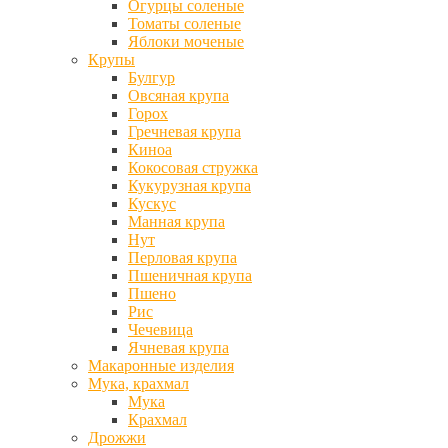
Огурцы соленые
Томаты соленые
Яблоки моченые
Крупы
Булгур
Овсяная крупа
Горох
Гречневая крупа
Киноа
Кокосовая стружка
Кукурузная крупа
Кускус
Манная крупа
Нут
Перловая крупа
Пшеничная крупа
Пшено
Рис
Чечевица
Ячневая крупа
Макаронные изделия
Мука, крахмал
Мука
Крахмал
Дрожжи