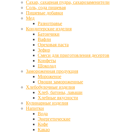
Сахар, сахарная пудра, сахарозаменители
Соль, сода пищевая
Пищевые добавки
Мед
Разнотравье
Кондитерские изделия
Батончики
Вафли
Ореховая паста
Зефир
Смеси для приготовления десертов
Конфеты
Шоколад
Замороженная продукция
Мороженое
Овощи замороженные
Хлебобулочные изделия
Хлеб, батоны, лаваши
Хлебные вкусности
Кулинарные изделия
Напитки
Вода
Энергетические
Кофе
Какао