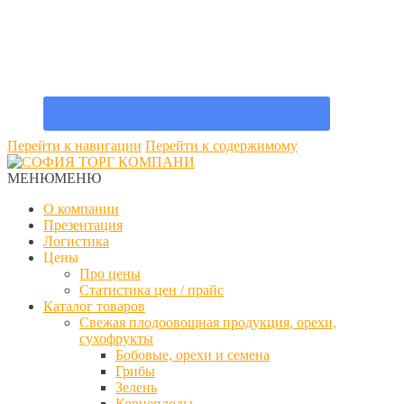
Перейти к навигации
Перейти к содержимому
МЕНЮ
МЕНЮ
О компании
Презентация
Логистика
Цены
Про цены
Статистика цен / прайс
Каталог товаров
Свежая плодоовощная продукция, орехи,
сухофрукты
Бобовые, орехи и семена
Грибы
Зелень
Корнеплоды