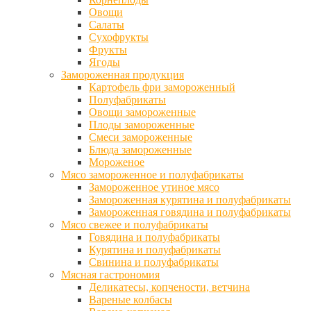
Овощи
Салаты
Сухофрукты
Фрукты
Ягоды
Замороженная продукция
Картофель фри замороженный
Полуфабрикаты
Овощи замороженные
Плоды замороженные
Смеси замороженные
Блюда замороженные
Мороженое
Мясо замороженное и полуфабрикаты
Замороженное утиное мясо
Замороженная курятина и полуфабрикаты
Замороженная говядина и полуфабрикаты
Мясо свежее и полуфабрикаты
Говядина и полуфабрикаты
Курятина и полуфабрикаты
Свинина и полуфабрикаты
Мясная гастрономия
Деликатесы, копчености, ветчина
Вареные колбасы