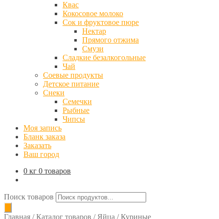
Квас
Кокосовое молоко
Сок и фруктовое пюре
Нектар
Прямого отжима
Смузи
Сладкие безалкогольные
Чай
Соевые продукты
Детское питание
Снеки
Семечки
Рыбные
Чипсы
Моя запись
Бланк заказа
Заказать
Ваш город
0 кг
0 товаров
Поиск товаров
Главная
/
Каталог товаров
/
Яйца
/
Куриные