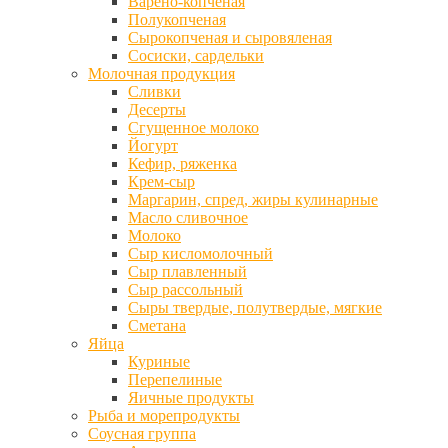
Варено-копченая
Полукопченая
Сырокопченая и сыровяленая
Сосиски, сардельки
Молочная продукция
Сливки
Десерты
Сгущенное молоко
Йогурт
Кефир, ряженка
Крем-сыр
Маргарин, спред, жиры кулинарные
Масло сливочное
Молоко
Сыр кисломолочный
Сыр плавленный
Сыр рассольный
Сыры твердые, полутвердые, мягкие
Сметана
Яйца
Куриные
Перепелиные
Яичные продукты
Рыба и морепродукты
Соусная группа