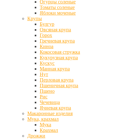
Огурцы соленые
Томаты соленые
Яблоки моченые
Крупы
Булгур
Овсяная крупа
Горох
Гречневая крупа
Киноа
Кокосовая стружка
Кукурузная крупа
Кускус
Манная крупа
Нут
Перловая крупа
Пшеничная крупа
Пшено
Рис
Чечевица
Ячневая крупа
Макаронные изделия
Мука, крахмал
Мука
Крахмал
Дрожжи