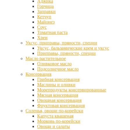
Аджика
Горчица
Заправки
Кетчуп
Майонез
Соус
Томатная паста
Хрен
Уксус, приправы, пряности, специи
Уксус, бальзамические крем и уксус
Приправы, пряности, специи
Масло растительное
Оливковое масло
Подсолнечное масло
Консервация
Грибная консервация
Маслины и оливки
Морепродукты консервированные
Мясная консервация
Овощная консервация
Фруктовая консервация
Соленья, овощи по-корейски
Капуста квашеная
Морковь по-корейски
Овощи и салаты