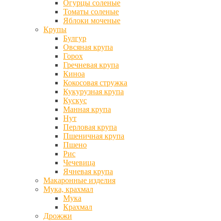
Огурцы соленые
Томаты соленые
Яблоки моченые
Крупы
Булгур
Овсяная крупа
Горох
Гречневая крупа
Киноа
Кокосовая стружка
Кукурузная крупа
Кускус
Манная крупа
Нут
Перловая крупа
Пшеничная крупа
Пшено
Рис
Чечевица
Ячневая крупа
Макаронные изделия
Мука, крахмал
Мука
Крахмал
Дрожжи