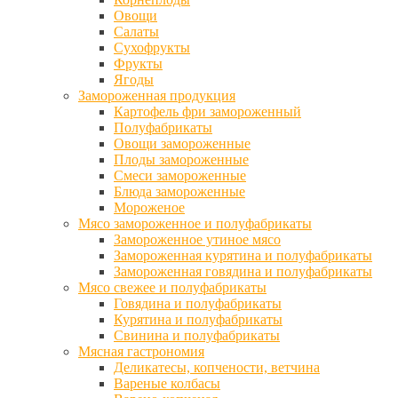
Овощи
Салаты
Сухофрукты
Фрукты
Ягоды
Замороженная продукция
Картофель фри замороженный
Полуфабрикаты
Овощи замороженные
Плоды замороженные
Смеси замороженные
Блюда замороженные
Мороженое
Мясо замороженное и полуфабрикаты
Замороженное утиное мясо
Замороженная курятина и полуфабрикаты
Замороженная говядина и полуфабрикаты
Мясо свежее и полуфабрикаты
Говядина и полуфабрикаты
Курятина и полуфабрикаты
Свинина и полуфабрикаты
Мясная гастрономия
Деликатесы, копчености, ветчина
Вареные колбасы