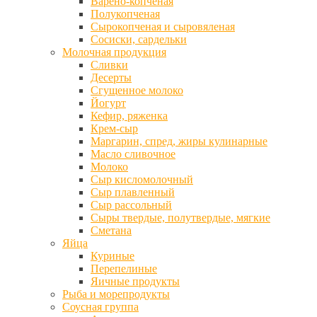
Варено-копченая
Полукопченая
Сырокопченая и сыровяленая
Сосиски, сардельки
Молочная продукция
Сливки
Десерты
Сгущенное молоко
Йогурт
Кефир, ряженка
Крем-сыр
Маргарин, спред, жиры кулинарные
Масло сливочное
Молоко
Сыр кисломолочный
Сыр плавленный
Сыр рассольный
Сыры твердые, полутвердые, мягкие
Сметана
Яйца
Куриные
Перепелиные
Яичные продукты
Рыба и морепродукты
Соусная группа