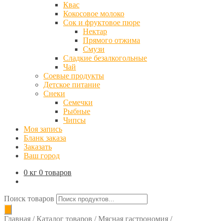
Квас
Кокосовое молоко
Сок и фруктовое пюре
Нектар
Прямого отжима
Смузи
Сладкие безалкогольные
Чай
Соевые продукты
Детское питание
Снеки
Семечки
Рыбные
Чипсы
Моя запись
Бланк заказа
Заказать
Ваш город
0 кг
0 товаров
Поиск товаров
Главная
/
Каталог товаров
/
Мясная гастрономия
/