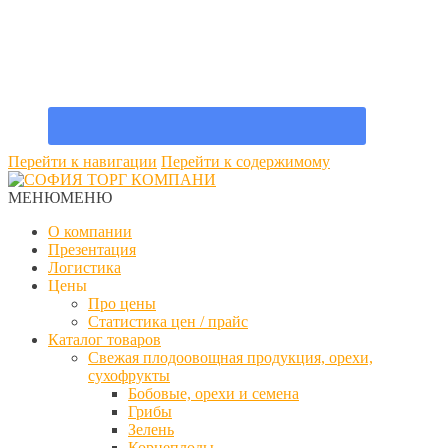
Перейти к навигации
Перейти к содержимому
МЕНЮ
МЕНЮ
О компании
Презентация
Логистика
Цены
Про цены
Статистика цен / прайс
Каталог товаров
Свежая плодоовощная продукция, орехи,
сухофрукты
Бобовые, орехи и семена
Грибы
Зелень
Корнеплоды