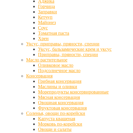
Аджика
Горчица
Заправки
Кетчуп
Майонез
Соус
Томатная паста
Хрен
Уксус, приправы, пряности, специи
Уксус, бальзамические крем и уксус
Приправы, пряности, специи
Масло растительное
Оливковое масло
Подсолнечное масло
Консервация
Грибная консервация
Маслины и оливки
Морепродукты консервированные
Мясная консервация
Овощная консервация
Фруктовая консервация
Соленья, овощи по-корейски
Капуста квашеная
Морковь по-корейски
Овощи и салаты