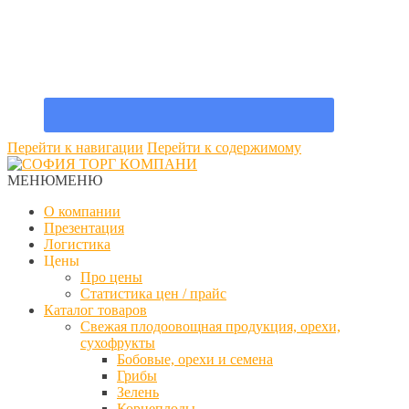
Перейти к навигации
Перейти к содержимому
МЕНЮ
МЕНЮ
О компании
Презентация
Логистика
Цены
Про цены
Статистика цен / прайс
Каталог товаров
Свежая плодоовощная продукция, орехи,
сухофрукты
Бобовые, орехи и семена
Грибы
Зелень
Корнеплоды