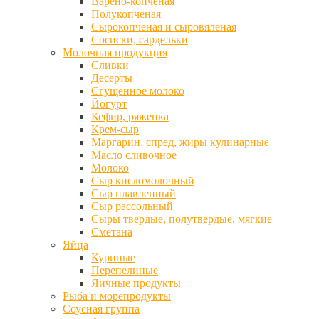
Варено-копченая
Полукопченая
Сырокопченая и сыровяленая
Сосиски, сардельки
Молочная продукция
Сливки
Десерты
Сгущенное молоко
Йогурт
Кефир, ряженка
Крем-сыр
Маргарин, спред, жиры кулинарные
Масло сливочное
Молоко
Сыр кисломолочный
Сыр плавленный
Сыр рассольный
Сыры твердые, полутвердые, мягкие
Сметана
Яйца
Куриные
Перепелиные
Яичные продукты
Рыба и морепродукты
Соусная группа