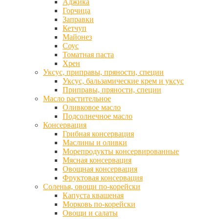
Аджика
Горчица
Заправки
Кетчуп
Майонез
Соус
Томатная паста
Хрен
Уксус, приправы, пряности, специи
Уксус, бальзамические крем и уксус
Приправы, пряности, специи
Масло растительное
Оливковое масло
Подсолнечное масло
Консервация
Грибная консервация
Маслины и оливки
Морепродукты консервированные
Мясная консервация
Овощная консервация
Фруктовая консервация
Соленья, овощи по-корейски
Капуста квашеная
Морковь по-корейски
Овощи и салаты