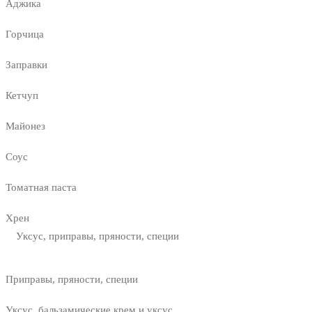
Аджика
Горчица
Заправки
Кетчуп
Майонез
Соус
Томатная паста
Хрен
Уксус, приправы, пряности, специи
Приправы, пряности, специи
Уксус, бальзамические крем и уксус