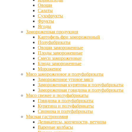
Овощи
Салаты
Сухофрукты
Фрукты
Ягоды
Замороженная продукция
Картофель фри замороженный
Полуфабрикаты
Овощи замороженные
Плоды замороженные
Смеси замороженные
Блюда замороженные
Мороженое
Мясо замороженное и полуфабрикаты
Замороженное утиное мясо
Замороженная курятина и полуфабрикаты
Замороженная говядина и полуфабрикаты
Мясо свежее и полуфабрикаты
Говядина и полуфабрикаты
Курятина и полуфабрикаты
Свинина и полуфабрикаты
Мясная гастрономия
Деликатесы, копчености, ветчина
Вареные колбасы