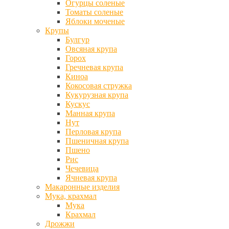
Огурцы соленые
Томаты соленые
Яблоки моченые
Крупы
Булгур
Овсяная крупа
Горох
Гречневая крупа
Киноа
Кокосовая стружка
Кукурузная крупа
Кускус
Манная крупа
Нут
Перловая крупа
Пшеничная крупа
Пшено
Рис
Чечевица
Ячневая крупа
Макаронные изделия
Мука, крахмал
Мука
Крахмал
Дрожжи