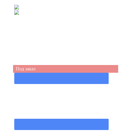
(067) 539-99-44
(050) 555-49-94
Под заказ