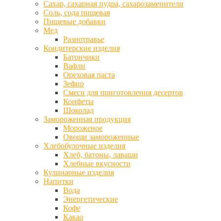
Сахар, сахарная пудра, сахарозаменители
Соль, сода пищевая
Пищевые добавки
Мед
Разнотравье
Кондитерские изделия
Батончики
Вафли
Ореховая паста
Зефир
Смеси для приготовления десертов
Конфеты
Шоколад
Замороженная продукция
Мороженое
Овощи замороженные
Хлебобулочные изделия
Хлеб, батоны, лаваши
Хлебные вкусности
Кулинарные изделия
Напитки
Вода
Энергетические
Кофе
Какао