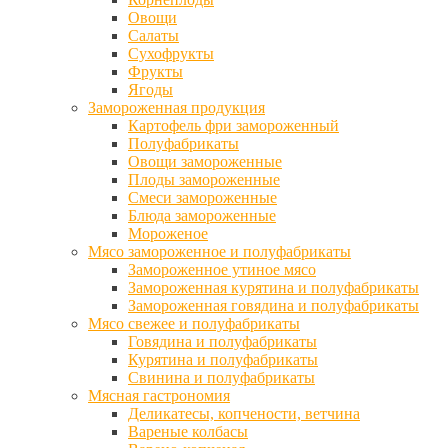
Овощи
Салаты
Сухофрукты
Фрукты
Ягоды
Замороженная продукция
Картофель фри замороженный
Полуфабрикаты
Овощи замороженные
Плоды замороженные
Смеси замороженные
Блюда замороженные
Мороженое
Мясо замороженное и полуфабрикаты
Замороженное утиное мясо
Замороженная курятина и полуфабрикаты
Замороженная говядина и полуфабрикаты
Мясо свежее и полуфабрикаты
Говядина и полуфабрикаты
Курятина и полуфабрикаты
Свинина и полуфабрикаты
Мясная гастрономия
Деликатесы, копчености, ветчина
Вареные колбасы