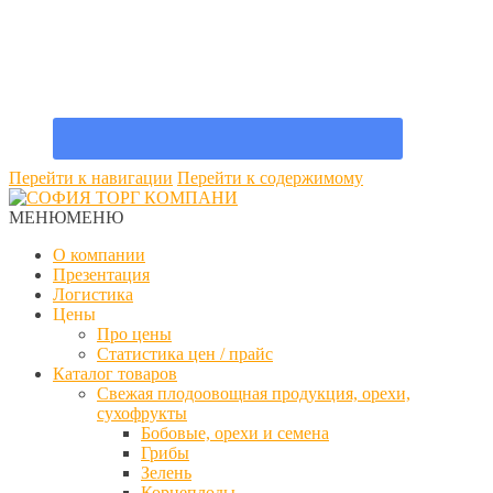
Перейти к навигации
Перейти к содержимому
МЕНЮ
МЕНЮ
О компании
Презентация
Логистика
Цены
Про цены
Статистика цен / прайс
Каталог товаров
Свежая плодоовощная продукция, орехи,
сухофрукты
Бобовые, орехи и семена
Грибы
Зелень
Корнеплоды