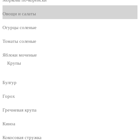
Морковь по-корейски
Овощи и салаты
Огурцы соленые
Томаты соленые
Яблоки моченые
Крупы
Булгур
Горох
Гречневая крупа
Киноа
Кокосовая стружка