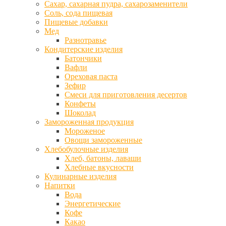
Сахар, сахарная пудра, сахарозаменители
Соль, сода пищевая
Пищевые добавки
Мед
Разнотравье
Кондитерские изделия
Батончики
Вафли
Ореховая паста
Зефир
Смеси для приготовления десертов
Конфеты
Шоколад
Замороженная продукция
Мороженое
Овощи замороженные
Хлебобулочные изделия
Хлеб, батоны, лаваши
Хлебные вкусности
Кулинарные изделия
Напитки
Вода
Энергетические
Кофе
Какао