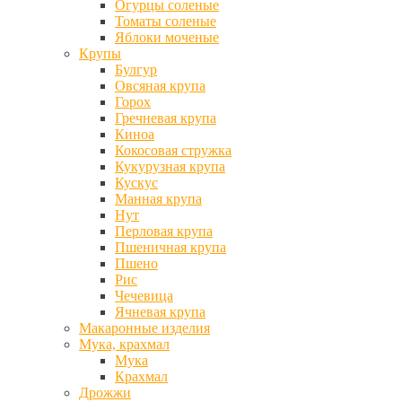
Огурцы соленые
Томаты соленые
Яблоки моченые
Крупы
Булгур
Овсяная крупа
Горох
Гречневая крупа
Киноа
Кокосовая стружка
Кукурузная крупа
Кускус
Манная крупа
Нут
Перловая крупа
Пшеничная крупа
Пшено
Рис
Чечевица
Ячневая крупа
Макаронные изделия
Мука, крахмал
Мука
Крахмал
Дрожжи