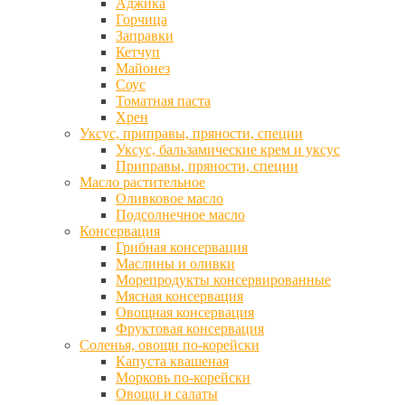
Аджика
Горчица
Заправки
Кетчуп
Майонез
Соус
Томатная паста
Хрен
Уксус, приправы, пряности, специи
Уксус, бальзамические крем и уксус
Приправы, пряности, специи
Масло растительное
Оливковое масло
Подсолнечное масло
Консервация
Грибная консервация
Маслины и оливки
Морепродукты консервированные
Мясная консервация
Овощная консервация
Фруктовая консервация
Соленья, овощи по-корейски
Капуста квашеная
Морковь по-корейски
Овощи и салаты