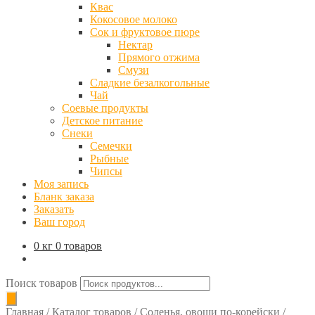
Квас
Кокосовое молоко
Сок и фруктовое пюре
Нектар
Прямого отжима
Смузи
Сладкие безалкогольные
Чай
Соевые продукты
Детское питание
Снеки
Семечки
Рыбные
Чипсы
Моя запись
Бланк заказа
Заказать
Ваш город
0 кг
0 товаров
Поиск товаров
Главная
/
Каталог товаров
/
Соленья, овощи по-корейски
/