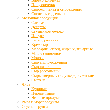
Варено-копченая
Полукопченая
Сырокопченая и сыровяленая
Сосиски, сардельки
Молочная продукция
Сливки
Десерты
Сгущенное молоко
Йогурт
Кефир, ряженка
Крем-сыр
Маргарин, спред, жиры кулинарные
Масло сливочное
Молоко
Сыр кисломолочный
Сыр плавленный
Сыр рассольный
Сыры твердые, полутвердые, мягкие
Сметана
Яйца
Куриные
Перепелиные
Яичные продукты
Рыба и морепродукты
Соусная группа