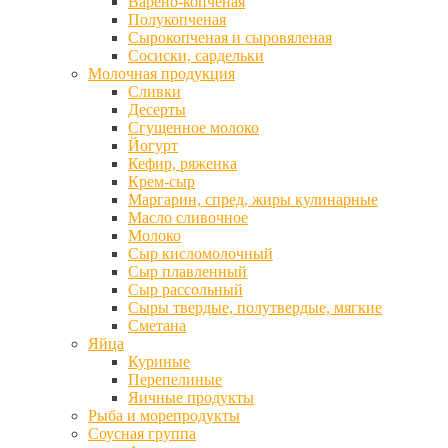
Варено-копченая
Полукопченая
Сырокопченая и сыровяленая
Сосиски, сардельки
Молочная продукция
Сливки
Десерты
Сгущенное молоко
Йогурт
Кефир, ряженка
Крем-сыр
Маргарин, спред, жиры кулинарные
Масло сливочное
Молоко
Сыр кисломолочный
Сыр плавленный
Сыр рассольный
Сыры твердые, полутвердые, мягкие
Сметана
Яйца
Куриные
Перепелиные
Яичные продукты
Рыба и морепродукты
Соусная группа