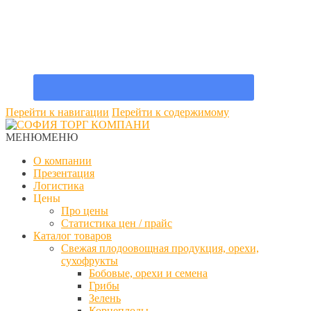
Перейти к навигации
Перейти к содержимому
МЕНЮ
МЕНЮ
О компании
Презентация
Логистика
Цены
Про цены
Статистика цен / прайс
Каталог товаров
Свежая плодоовощная продукция, орехи,
сухофрукты
Бобовые, орехи и семена
Грибы
Зелень
Корнеплоды