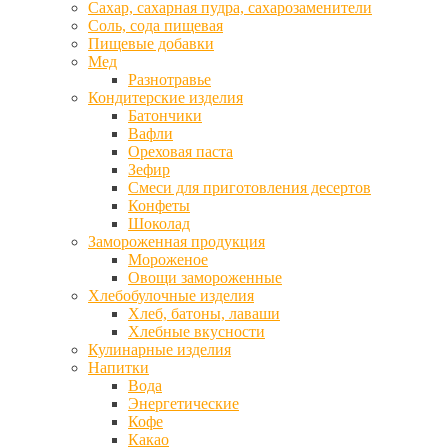
Сахар, сахарная пудра, сахарозаменители
Соль, сода пищевая
Пищевые добавки
Мед
Разнотравье
Кондитерские изделия
Батончики
Вафли
Ореховая паста
Зефир
Смеси для приготовления десертов
Конфеты
Шоколад
Замороженная продукция
Мороженое
Овощи замороженные
Хлебобулочные изделия
Хлеб, батоны, лаваши
Хлебные вкусности
Кулинарные изделия
Напитки
Вода
Энергетические
Кофе
Какао