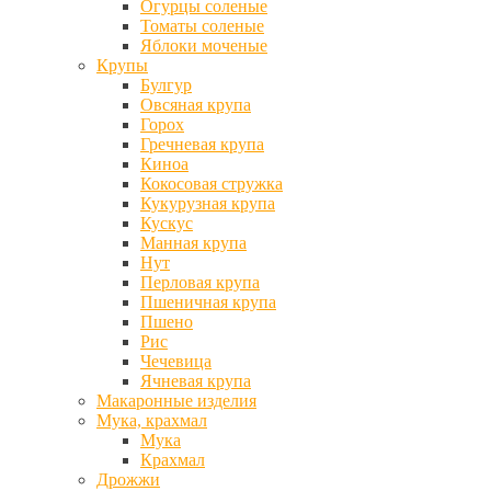
Огурцы соленые
Томаты соленые
Яблоки моченые
Крупы
Булгур
Овсяная крупа
Горох
Гречневая крупа
Киноа
Кокосовая стружка
Кукурузная крупа
Кускус
Манная крупа
Нут
Перловая крупа
Пшеничная крупа
Пшено
Рис
Чечевица
Ячневая крупа
Макаронные изделия
Мука, крахмал
Мука
Крахмал
Дрожжи