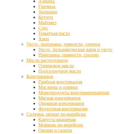
Аджика
Горчица
Заправки
Кетчуп
Майонез
Соус
Томатная паста
Хрен
Уксус, приправы, пряности, специи
Уксус, бальзамические крем и уксус
Приправы, пряности, специи
Масло растительное
Оливковое масло
Подсолнечное масло
Консервация
Грибная консервация
Маслины и оливки
Морепродукты консервированные
Мясная консервация
Овощная консервация
Фруктовая консервация
Соленья, овощи по-корейски
Капуста квашеная
Морковь по-корейски
Овощи и салаты