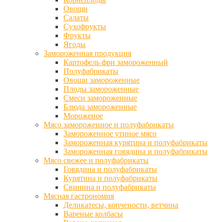
Овощи
Салаты
Сухофрукты
Фрукты
Ягоды
Замороженная продукция
Картофель фри замороженный
Полуфабрикаты
Овощи замороженные
Плоды замороженные
Смеси замороженные
Блюда замороженные
Мороженое
Мясо замороженное и полуфабрикаты
Замороженное утиное мясо
Замороженная курятина и полуфабрикаты
Замороженная говядина и полуфабрикаты
Мясо свежее и полуфабрикаты
Говядина и полуфабрикаты
Курятина и полуфабрикаты
Свинина и полуфабрикаты
Мясная гастрономия
Деликатесы, копчености, ветчина
Вареные колбасы