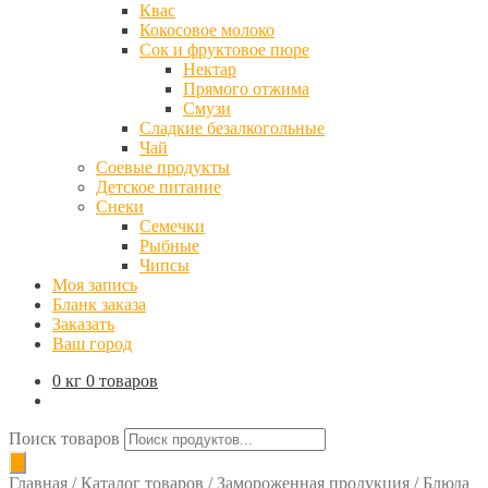
Квас
Кокосовое молоко
Сок и фруктовое пюре
Нектар
Прямого отжима
Смузи
Сладкие безалкогольные
Чай
Соевые продукты
Детское питание
Снеки
Семечки
Рыбные
Чипсы
Моя запись
Бланк заказа
Заказать
Ваш город
0 кг
0 товаров
Поиск товаров
Главная
/
Каталог товаров
/
Замороженная продукция
/
Блюда