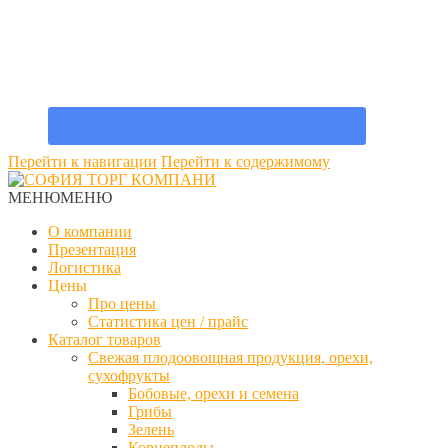
Перейти к навигации
Перейти к содержимому
МЕНЮ
МЕНЮ
О компании
Презентация
Логистика
Цены
Про цены
Статистика цен / прайс
Каталог товаров
Свежая плодоовощная продукция, орехи,
сухофрукты
Бобовые, орехи и семена
Грибы
Зелень
Корнеплоды