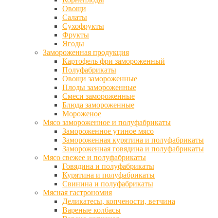
Овощи
Салаты
Сухофрукты
Фрукты
Ягоды
Замороженная продукция
Картофель фри замороженный
Полуфабрикаты
Овощи замороженные
Плоды замороженные
Смеси замороженные
Блюда замороженные
Мороженое
Мясо замороженное и полуфабрикаты
Замороженное утиное мясо
Замороженная курятина и полуфабрикаты
Замороженная говядина и полуфабрикаты
Мясо свежее и полуфабрикаты
Говядина и полуфабрикаты
Курятина и полуфабрикаты
Свинина и полуфабрикаты
Мясная гастрономия
Деликатесы, копчености, ветчина
Вареные колбасы