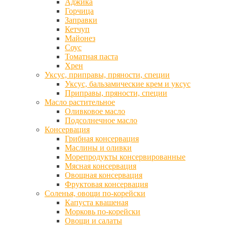
Аджика
Горчица
Заправки
Кетчуп
Майонез
Соус
Томатная паста
Хрен
Уксус, приправы, пряности, специи
Уксус, бальзамические крем и уксус
Приправы, пряности, специи
Масло растительное
Оливковое масло
Подсолнечное масло
Консервация
Грибная консервация
Маслины и оливки
Морепродукты консервированные
Мясная консервация
Овощная консервация
Фруктовая консервация
Соленья, овощи по-корейски
Капуста квашеная
Морковь по-корейски
Овощи и салаты