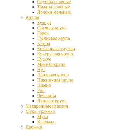
Огурцы соленые
Томаты соленые
Яблоки моченые
Крупы
Булгур
Овсяная крупа
Горох
Гречневая крупа
Киноа
Кокосовая стружка
Кукурузная крупа
Кускус
Манная крупа
Нут
Перловая крупа
Пшеничная крупа
Пшено
Рис
Чечевица
Ячневая крупа
Макаронные изделия
Мука, крахмал
Мука
Крахмал
Дрожжи