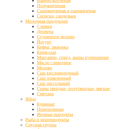
Варено-копченая
Полукопченая
Сырокопченая и сыровяленая
Сосиски, сардельки
Молочная продукция
Сливки
Десерты
Сгущенное молоко
Йогурт
Кефир, ряженка
Крем-сыр
Маргарин, спред, жиры кулинарные
Масло сливочное
Молоко
Сыр кисломолочный
Сыр плавленный
Сыр рассольный
Сыры твердые, полутвердые, мягкие
Сметана
Яйца
Куриные
Перепелиные
Яичные продукты
Рыба и морепродукты
Соусная группа