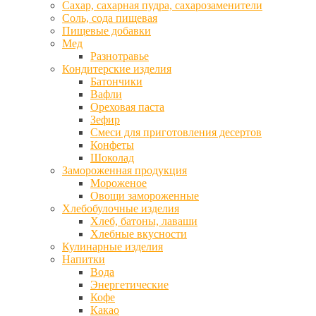
Сахар, сахарная пудра, сахарозаменители
Соль, сода пищевая
Пищевые добавки
Мед
Разнотравье
Кондитерские изделия
Батончики
Вафли
Ореховая паста
Зефир
Смеси для приготовления десертов
Конфеты
Шоколад
Замороженная продукция
Мороженое
Овощи замороженные
Хлебобулочные изделия
Хлеб, батоны, лаваши
Хлебные вкусности
Кулинарные изделия
Напитки
Вода
Энергетические
Кофе
Какао