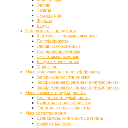
Овощи
Салаты
Сухофрукты
Фрукты
Ягоды
Замороженная продукция
Картофель фри замороженный
Полуфабрикаты
Овощи замороженные
Плоды замороженные
Смеси замороженные
Блюда замороженные
Мороженое
Мясо замороженное и полуфабрикаты
Замороженное утиное мясо
Замороженная курятина и полуфабрикаты
Замороженная говядина и полуфабрикаты
Мясо свежее и полуфабрикаты
Говядина и полуфабрикаты
Курятина и полуфабрикаты
Свинина и полуфабрикаты
Мясная гастрономия
Деликатесы, копчености, ветчина
Вареные колбасы