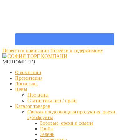
Перейти к навигации
Перейти к содержимому
МЕНЮ
МЕНЮ
О компании
Презентация
Логистика
Цены
Про цены
Статистика цен / прайс
Каталог товаров
Свежая плодоовощная продукция, орехи,
сухофрукты
Бобовые, орехи и семена
Грибы
Зелень
Корнеплоды