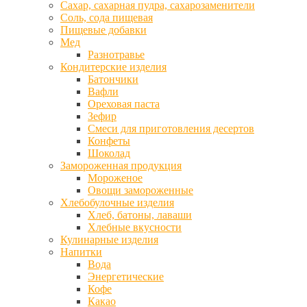
Сахар, сахарная пудра, сахарозаменители
Соль, сода пищевая
Пищевые добавки
Мед
Разнотравье
Кондитерские изделия
Батончики
Вафли
Ореховая паста
Зефир
Смеси для приготовления десертов
Конфеты
Шоколад
Замороженная продукция
Мороженое
Овощи замороженные
Хлебобулочные изделия
Хлеб, батоны, лаваши
Хлебные вкусности
Кулинарные изделия
Напитки
Вода
Энергетические
Кофе
Какао