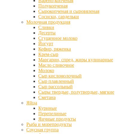
Варено-копченая
Полукопченая
Сырокопченая и сыровяленая
Сосиски, сардельки
Молочная продукция
Сливки
Десерты
Сгущенное молоко
Йогурт
Кефир, ряженка
Крем-сыр
Маргарин, спред, жиры кулинарные
Масло сливочное
Молоко
Сыр кисломолочный
Сыр плавленный
Сыр рассольный
Сыры твердые, полутвердые, мягкие
Сметана
Яйца
Куриные
Перепелиные
Яичные продукты
Рыба и морепродукты
Соусная группа