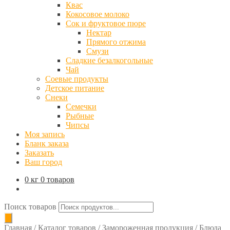
Квас
Кокосовое молоко
Сок и фруктовое пюре
Нектар
Прямого отжима
Смузи
Сладкие безалкогольные
Чай
Соевые продукты
Детское питание
Снеки
Семечки
Рыбные
Чипсы
Моя запись
Бланк заказа
Заказать
Ваш город
0 кг
0 товаров
Поиск товаров
Главная
/
Каталог товаров
/
Замороженная продукция
/
Блюда