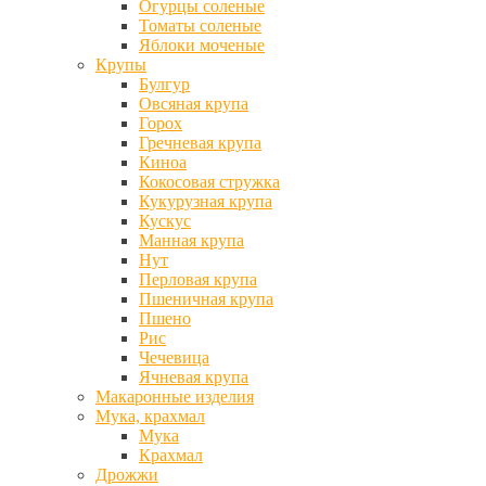
Огурцы соленые
Томаты соленые
Яблоки моченые
Крупы
Булгур
Овсяная крупа
Горох
Гречневая крупа
Киноа
Кокосовая стружка
Кукурузная крупа
Кускус
Манная крупа
Нут
Перловая крупа
Пшеничная крупа
Пшено
Рис
Чечевица
Ячневая крупа
Макаронные изделия
Мука, крахмал
Мука
Крахмал
Дрожжи