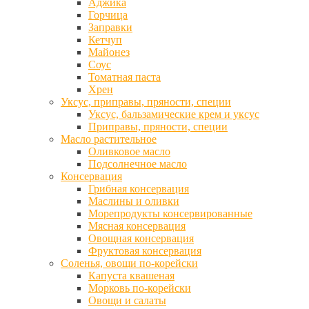
Аджика
Горчица
Заправки
Кетчуп
Майонез
Соус
Томатная паста
Хрен
Уксус, приправы, пряности, специи
Уксус, бальзамические крем и уксус
Приправы, пряности, специи
Масло растительное
Оливковое масло
Подсолнечное масло
Консервация
Грибная консервация
Маслины и оливки
Морепродукты консервированные
Мясная консервация
Овощная консервация
Фруктовая консервация
Соленья, овощи по-корейски
Капуста квашеная
Морковь по-корейски
Овощи и салаты