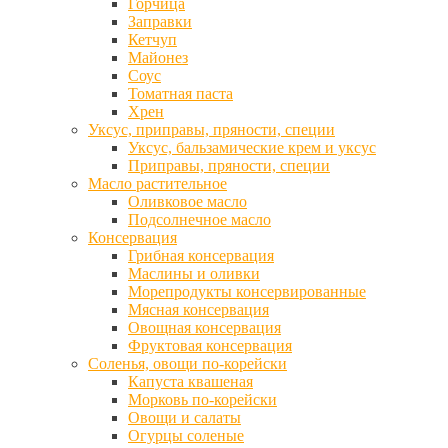
Горчица
Заправки
Кетчуп
Майонез
Соус
Томатная паста
Хрен
Уксус, приправы, пряности, специи
Уксус, бальзамические крем и уксус
Приправы, пряности, специи
Масло растительное
Оливковое масло
Подсолнечное масло
Консервация
Грибная консервация
Маслины и оливки
Морепродукты консервированные
Мясная консервация
Овощная консервация
Фруктовая консервация
Соленья, овощи по-корейски
Капуста квашеная
Морковь по-корейски
Овощи и салаты
Огурцы соленые