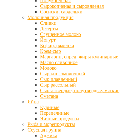
Полукопченая
Сырокопченая и сыровяленая
Сосиски, сардельки
Молочная продукция
Сливки
Десерты
Сгущенное молоко
Йогурт
Кефир, ряженка
Крем-сыр
Маргарин, спред, жиры кулинарные
Масло сливочное
Молоко
Сыр кисломолочный
Сыр плавленный
Сыр рассольный
Сыры твердые, полутвердые, мягкие
Сметана
Яйца
Куриные
Перепелиные
Яичные продукты
Рыба и морепродукты
Соусная группа
Аджика