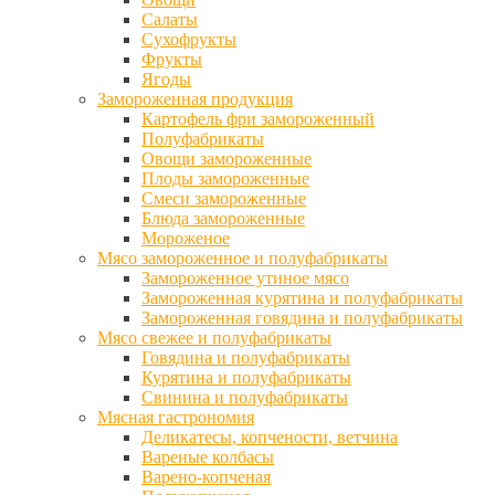
Салаты
Сухофрукты
Фрукты
Ягоды
Замороженная продукция
Картофель фри замороженный
Полуфабрикаты
Овощи замороженные
Плоды замороженные
Смеси замороженные
Блюда замороженные
Мороженое
Мясо замороженное и полуфабрикаты
Замороженное утиное мясо
Замороженная курятина и полуфабрикаты
Замороженная говядина и полуфабрикаты
Мясо свежее и полуфабрикаты
Говядина и полуфабрикаты
Курятина и полуфабрикаты
Свинина и полуфабрикаты
Мясная гастрономия
Деликатесы, копчености, ветчина
Вареные колбасы
Варено-копченая