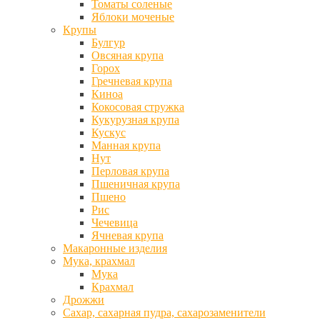
Томаты соленые
Яблоки моченые
Крупы
Булгур
Овсяная крупа
Горох
Гречневая крупа
Киноа
Кокосовая стружка
Кукурузная крупа
Кускус
Манная крупа
Нут
Перловая крупа
Пшеничная крупа
Пшено
Рис
Чечевица
Ячневая крупа
Макаронные изделия
Мука, крахмал
Мука
Крахмал
Дрожжи
Сахар, сахарная пудра, сахарозаменители