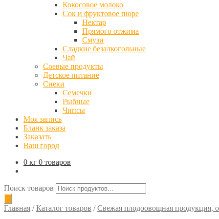
Кокосовое молоко
Сок и фруктовое пюре
Нектар
Прямого отжима
Смузи
Сладкие безалкогольные
Чай
Соевые продукты
Детское питание
Снеки
Семечки
Рыбные
Чипсы
Моя запись
Бланк заказа
Заказать
Ваш город
0 кг
0 товаров
Поиск товаров
Главная
/
Каталог товаров
/
Свежая плодоовощная продукция, о