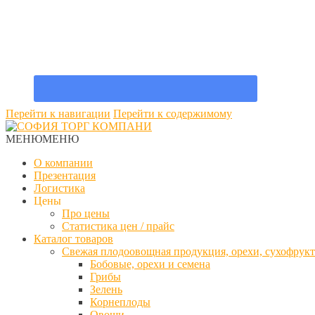
Перейти к навигации
Перейти к содержимому
МЕНЮ
МЕНЮ
О компании
Презентация
Логистика
Цены
Про цены
Статистика цен / прайс
Каталог товаров
Свежая плодоовощная продукция, орехи, сухофрук
Бобовые, орехи и семена
Грибы
Зелень
Корнеплоды
Овощи