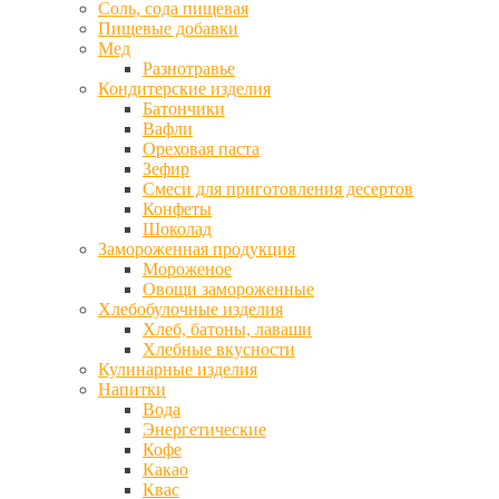
Соль, сода пищевая
Пищевые добавки
Мед
Разнотравье
Кондитерские изделия
Батончики
Вафли
Ореховая паста
Зефир
Смеси для приготовления десертов
Конфеты
Шоколад
Замороженная продукция
Мороженое
Овощи замороженные
Хлебобулочные изделия
Хлеб, батоны, лаваши
Хлебные вкусности
Кулинарные изделия
Напитки
Вода
Энергетические
Кофе
Какао
Квас