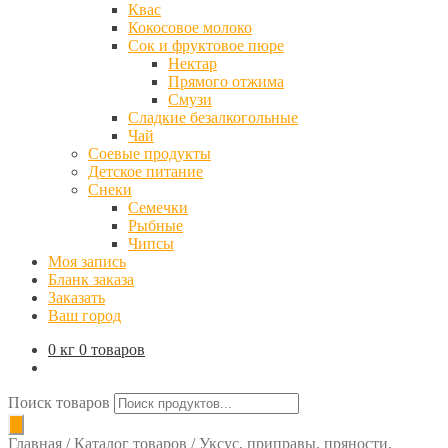
Квас
Кокосовое молоко
Сок и фруктовое пюре
Нектар
Прямого отжима
Смузи
Сладкие безалкогольные
Чай
Соевые продукты
Детское питание
Снеки
Семечки
Рыбные
Чипсы
Моя запись
Бланк заказа
Заказать
Ваш город
0 кг
0 товаров
Поиск товаров
Главная
/
Каталог товаров
/
Уксус, приправы, пряности,