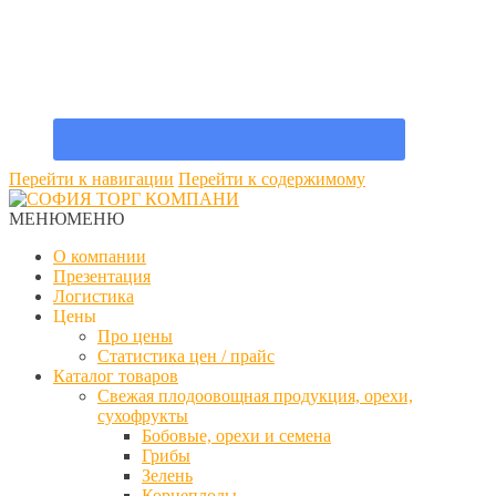
Перейти к навигации
Перейти к содержимому
МЕНЮ
МЕНЮ
О компании
Презентация
Логистика
Цены
Про цены
Статистика цен / прайс
Каталог товаров
Свежая плодоовощная продукция, орехи,
сухофрукты
Бобовые, орехи и семена
Грибы
Зелень
Корнеплоды