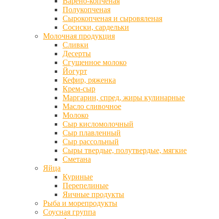
Варено-копченая
Полукопченая
Сырокопченая и сыровяленая
Сосиски, сардельки
Молочная продукция
Сливки
Десерты
Сгущенное молоко
Йогурт
Кефир, ряженка
Крем-сыр
Маргарин, спред, жиры кулинарные
Масло сливочное
Молоко
Сыр кисломолочный
Сыр плавленный
Сыр рассольный
Сыры твердые, полутвердые, мягкие
Сметана
Яйца
Куриные
Перепелиные
Яичные продукты
Рыба и морепродукты
Соусная группа