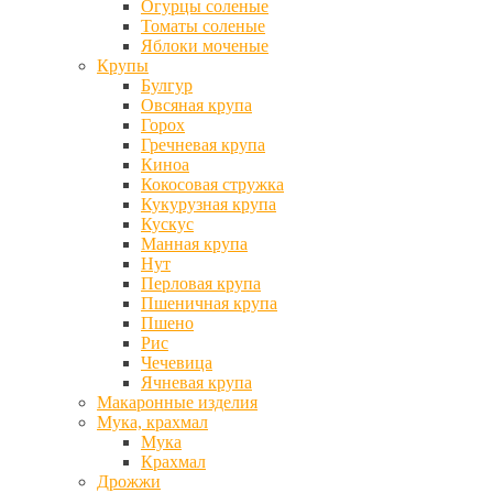
Огурцы соленые
Томаты соленые
Яблоки моченые
Крупы
Булгур
Овсяная крупа
Горох
Гречневая крупа
Киноа
Кокосовая стружка
Кукурузная крупа
Кускус
Манная крупа
Нут
Перловая крупа
Пшеничная крупа
Пшено
Рис
Чечевица
Ячневая крупа
Макаронные изделия
Мука, крахмал
Мука
Крахмал
Дрожжи