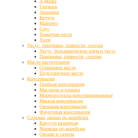
Аджика
Горчица
Заправки
Кетчуп
Майонез
Соус
Томатная паста
Хрен
Уксус, приправы, пряности, специи
Уксус, бальзамические крем и уксус
Приправы, пряности, специи
Масло растительное
Оливковое масло
Подсолнечное масло
Консервация
Грибная консервация
Маслины и оливки
Морепродукты консервированные
Мясная консервация
Овощная консервация
Фруктовая консервация
Соленья, овощи по-корейски
Капуста квашеная
Морковь по-корейски
Овощи и салаты