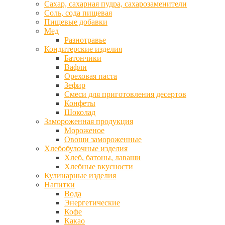
Сахар, сахарная пудра, сахарозаменители
Соль, сода пищевая
Пищевые добавки
Мед
Разнотравье
Кондитерские изделия
Батончики
Вафли
Ореховая паста
Зефир
Смеси для приготовления десертов
Конфеты
Шоколад
Замороженная продукция
Мороженое
Овощи замороженные
Хлебобулочные изделия
Хлеб, батоны, лаваши
Хлебные вкусности
Кулинарные изделия
Напитки
Вода
Энергетические
Кофе
Какао