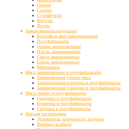
Овощи
Салаты
Сухофрукты
Фрукты
Ягоды
Замороженная продукция
Картофель фри замороженный
Полуфабрикаты
Овощи замороженные
Плоды замороженные
Смеси замороженные
Блюда замороженные
Мороженое
Мясо замороженное и полуфабрикаты
Замороженное утиное мясо
Замороженная курятина и полуфабрикаты
Замороженная говядина и полуфабрикаты
Мясо свежее и полуфабрикаты
Говядина и полуфабрикаты
Курятина и полуфабрикаты
Свинина и полуфабрикаты
Мясная гастрономия
Деликатесы, копчености, ветчина
Вареные колбасы