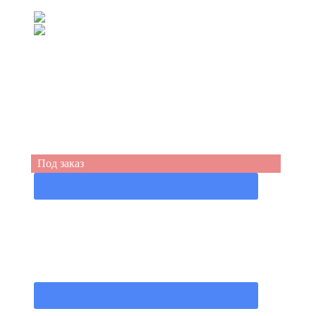
(067) 539-99-44
(050) 555-49-94
Под заказ