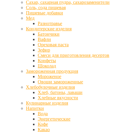
Сахар, сахарная пудра, сахарозаменители
Соль, сода пищевая
Пищевые добавки
Мед
Разнотравье
Кондитерские изделия
Батончики
Вафли
Ореховая паста
Зефир
Смеси для приготовления десертов
Конфеты
Шоколад
Замороженная продукция
Мороженое
Овощи замороженные
Хлебобулочные изделия
Хлеб, батоны, лаваши
Хлебные вкусности
Кулинарные изделия
Напитки
Вода
Энергетические
Кофе
Какао