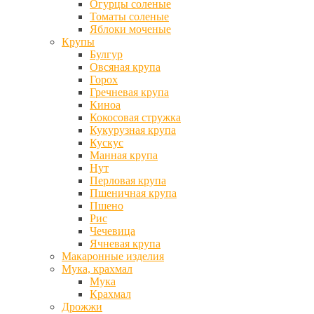
Огурцы соленые
Томаты соленые
Яблоки моченые
Крупы
Булгур
Овсяная крупа
Горох
Гречневая крупа
Киноа
Кокосовая стружка
Кукурузная крупа
Кускус
Манная крупа
Нут
Перловая крупа
Пшеничная крупа
Пшено
Рис
Чечевица
Ячневая крупа
Макаронные изделия
Мука, крахмал
Мука
Крахмал
Дрожжи