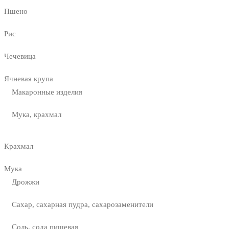
Пшено
Рис
Чечевица
Ячневая крупа
Макаронные изделия
Мука, крахмал
Крахмал
Мука
Дрожжи
Сахар, сахарная пудра, сахарозаменители
Соль, сода пищевая