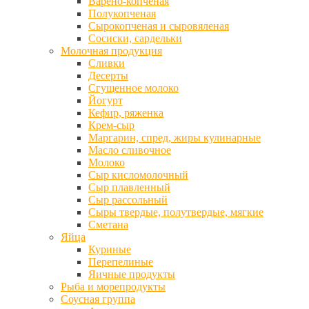
Варено-копченая
Полукопченая
Сырокопченая и сыровяленая
Сосиски, сардельки
Молочная продукция
Сливки
Десерты
Сгущенное молоко
Йогурт
Кефир, ряженка
Крем-сыр
Маргарин, спред, жиры кулинарные
Масло сливочное
Молоко
Сыр кисломолочный
Сыр плавленный
Сыр рассольный
Сыры твердые, полутвердые, мягкие
Сметана
Яйца
Куриные
Перепелиные
Яичные продукты
Рыба и морепродукты
Соусная группа