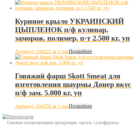
Куриное крыло УКРАИНСКИЙ
ЦЫПЛЕНОК п/ф кулинар.
заморож. полимер. п-т 2.500 кг, уп
Артикул: 104222
за 1 пак
Подробнее
Говяжий фарш Skott Smeat для
изготовления шаурмы Донер вкус
п/ф зам. 5.000 кг, уп
Артикул: 104350
за 1 пак
Подробнее
Свежая плодоовощная продукция, орехи, сухофрукты