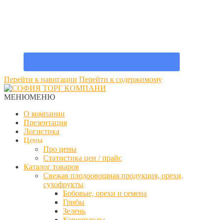
Перейти к навигации
Перейти к содержимому
МЕНЮ
МЕНЮ
О компании
Презентация
Логистика
Цены
Про цены
Статистика цен / прайс
Каталог товаров
Свежая плодоовощная продукция, орехи,
сухофрукты
Бобовые, орехи и семена
Грибы
Зелень
Корнеплоды