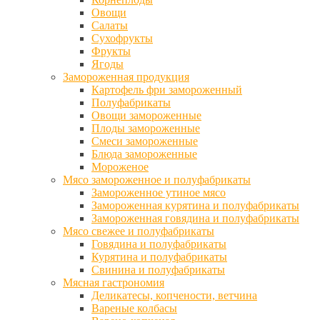
Овощи
Салаты
Сухофрукты
Фрукты
Ягоды
Замороженная продукция
Картофель фри замороженный
Полуфабрикаты
Овощи замороженные
Плоды замороженные
Смеси замороженные
Блюда замороженные
Мороженое
Мясо замороженное и полуфабрикаты
Замороженное утиное мясо
Замороженная курятина и полуфабрикаты
Замороженная говядина и полуфабрикаты
Мясо свежее и полуфабрикаты
Говядина и полуфабрикаты
Курятина и полуфабрикаты
Свинина и полуфабрикаты
Мясная гастрономия
Деликатесы, копчености, ветчина
Вареные колбасы