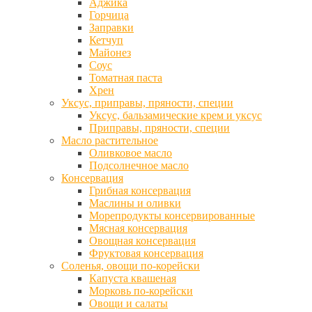
Аджика
Горчица
Заправки
Кетчуп
Майонез
Соус
Томатная паста
Хрен
Уксус, приправы, пряности, специи
Уксус, бальзамические крем и уксус
Приправы, пряности, специи
Масло растительное
Оливковое масло
Подсолнечное масло
Консервация
Грибная консервация
Маслины и оливки
Морепродукты консервированные
Мясная консервация
Овощная консервация
Фруктовая консервация
Соленья, овощи по-корейски
Капуста квашеная
Морковь по-корейски
Овощи и салаты