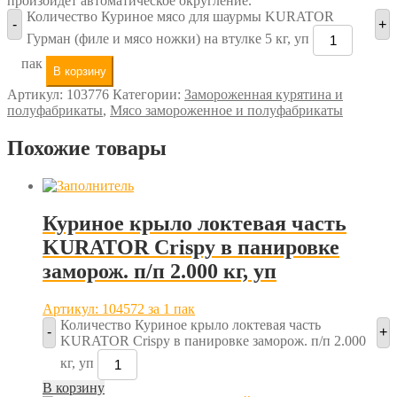
произойдет автоматическое округление.
Количество Куриное мясо для шаурмы KURATOR
-
+
Гурман (филе и мясо ножки) на втулке 5 кг, уп
пак
В корзину
Артикул:
103776
Категории:
Замороженная курятина и
полуфабрикаты
,
Мясо замороженное и полуфабрикаты
Похожие товары
Куриное крыло локтевая часть
KURATOR Crispy в панировке
заморож. п/п 2.000 кг, уп
Артикул: 104572
за 1 пак
Количество Куриное крыло локтевая часть
-
+
KURATOR Crispy в панировке заморож. п/п 2.000
кг, уп
В корзину