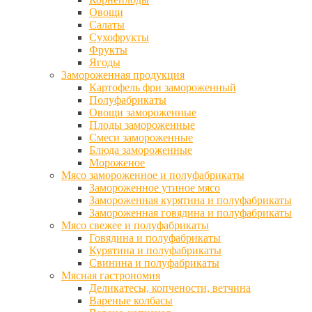
Овощи
Салаты
Сухофрукты
Фрукты
Ягоды
Замороженная продукция
Картофель фри замороженный
Полуфабрикаты
Овощи замороженные
Плоды замороженные
Смеси замороженные
Блюда замороженные
Мороженое
Мясо замороженное и полуфабрикаты
Замороженное утиное мясо
Замороженная курятина и полуфабрикаты
Замороженная говядина и полуфабрикаты
Мясо свежее и полуфабрикаты
Говядина и полуфабрикаты
Курятина и полуфабрикаты
Свинина и полуфабрикаты
Мясная гастрономия
Деликатесы, копчености, ветчина
Вареные колбасы