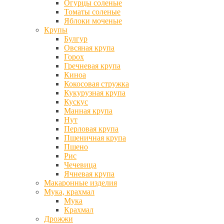
Огурцы соленые
Томаты соленые
Яблоки моченые
Крупы
Булгур
Овсяная крупа
Горох
Гречневая крупа
Киноа
Кокосовая стружка
Кукурузная крупа
Кускус
Манная крупа
Нут
Перловая крупа
Пшеничная крупа
Пшено
Рис
Чечевица
Ячневая крупа
Макаронные изделия
Мука, крахмал
Мука
Крахмал
Дрожжи