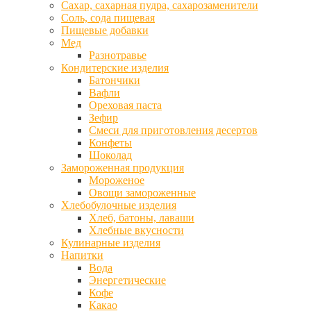
Сахар, сахарная пудра, сахарозаменители
Соль, сода пищевая
Пищевые добавки
Мед
Разнотравье
Кондитерские изделия
Батончики
Вафли
Ореховая паста
Зефир
Смеси для приготовления десертов
Конфеты
Шоколад
Замороженная продукция
Мороженое
Овощи замороженные
Хлебобулочные изделия
Хлеб, батоны, лаваши
Хлебные вкусности
Кулинарные изделия
Напитки
Вода
Энергетические
Кофе
Какао