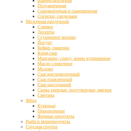
Варено-копченая
Полукопченая
Сырокопченая и сыровяленая
Сосиски, сардельки
Молочная продукция
Сливки
Десерты
Сгущенное молоко
Йогурт
Кефир, ряженка
Крем-сыр
Маргарин, спред, жиры кулинарные
Масло сливочное
Молоко
Сыр кисломолочный
Сыр плавленный
Сыр рассольный
Сыры твердые, полутвердые, мягкие
Сметана
Яйца
Куриные
Перепелиные
Яичные продукты
Рыба и морепродукты
Соусная группа