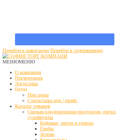
Перейти к навигации
Перейти к содержимому
МЕНЮ
МЕНЮ
О компании
Презентация
Логистика
Цены
Про цены
Статистика цен / прайс
Каталог товаров
Свежая плодоовощная продукция, орехи,
сухофрукты
Бобовые, орехи и семена
Грибы
Зелень
Корнеплоды