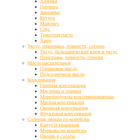
Аджика
Горчица
Заправки
Кетчуп
Майонез
Соус
Томатная паста
Хрен
Уксус, приправы, пряности, специи
Уксус, бальзамические крем и уксус
Приправы, пряности, специи
Масло растительное
Оливковое масло
Подсолнечное масло
Консервация
Грибная консервация
Маслины и оливки
Морепродукты консервированные
Мясная консервация
Овощная консервация
Фруктовая консервация
Соленья, овощи по-корейски
Капуста квашеная
Морковь по-корейски
Овощи и салаты