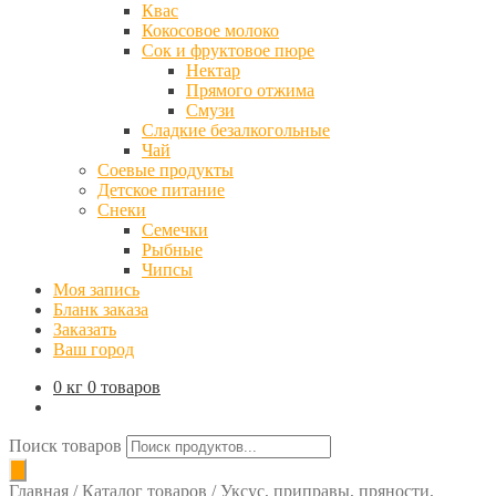
Квас
Кокосовое молоко
Сок и фруктовое пюре
Нектар
Прямого отжима
Смузи
Сладкие безалкогольные
Чай
Соевые продукты
Детское питание
Снеки
Семечки
Рыбные
Чипсы
Моя запись
Бланк заказа
Заказать
Ваш город
0 кг
0 товаров
Поиск товаров
Главная
/
Каталог товаров
/
Уксус, приправы, пряности,