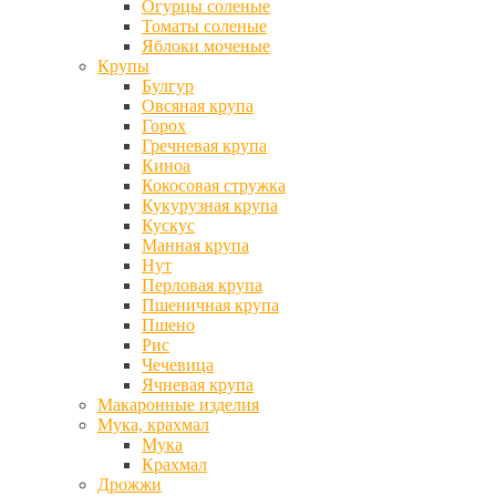
Огурцы соленые
Томаты соленые
Яблоки моченые
Крупы
Булгур
Овсяная крупа
Горох
Гречневая крупа
Киноа
Кокосовая стружка
Кукурузная крупа
Кускус
Манная крупа
Нут
Перловая крупа
Пшеничная крупа
Пшено
Рис
Чечевица
Ячневая крупа
Макаронные изделия
Мука, крахмал
Мука
Крахмал
Дрожжи