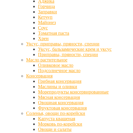
Аджика
Горчица
Заправки
Кетчуп
Майонез
Соус
Томатная паста
Хрен
Уксус, приправы, пряности, специи
Уксус, бальзамические крем и уксус
Приправы, пряности, специи
Масло растительное
Оливковое масло
Подсолнечное масло
Консервация
Грибная консервация
Маслины и оливки
Морепродукты консервированные
Мясная консервация
Овощная консервация
Фруктовая консервация
Соленья, овощи по-корейски
Капуста квашеная
Морковь по-корейски
Овощи и салаты