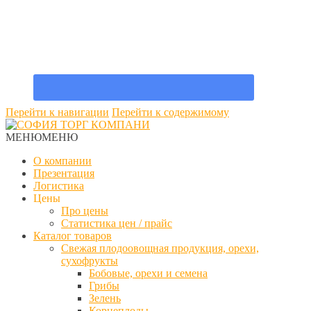
Перейти к навигации
Перейти к содержимому
МЕНЮ
МЕНЮ
О компании
Презентация
Логистика
Цены
Про цены
Статистика цен / прайс
Каталог товаров
Свежая плодоовощная продукция, орехи,
сухофрукты
Бобовые, орехи и семена
Грибы
Зелень
Корнеплоды