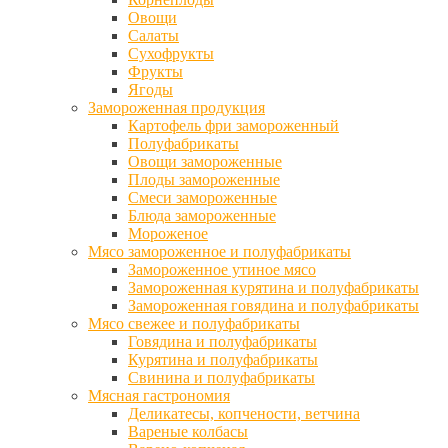
Овощи
Салаты
Сухофрукты
Фрукты
Ягоды
Замороженная продукция
Картофель фри замороженный
Полуфабрикаты
Овощи замороженные
Плоды замороженные
Смеси замороженные
Блюда замороженные
Мороженое
Мясо замороженное и полуфабрикаты
Замороженное утиное мясо
Замороженная курятина и полуфабрикаты
Замороженная говядина и полуфабрикаты
Мясо свежее и полуфабрикаты
Говядина и полуфабрикаты
Курятина и полуфабрикаты
Свинина и полуфабрикаты
Мясная гастрономия
Деликатесы, копчености, ветчина
Вареные колбасы