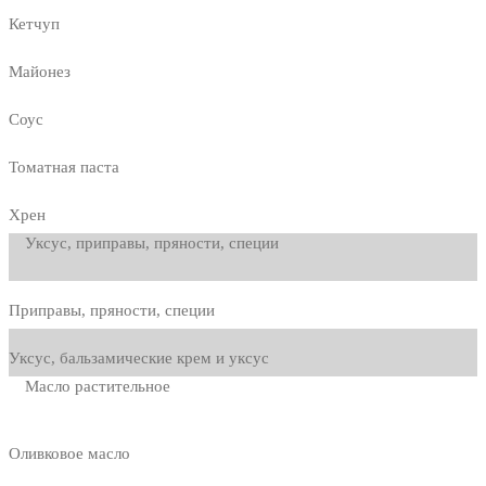
Кетчуп
Майонез
Соус
Томатная паста
Хрен
Уксус, приправы, пряности, специи
Приправы, пряности, специи
Уксус, бальзамические крем и уксус
Масло растительное
Оливковое масло