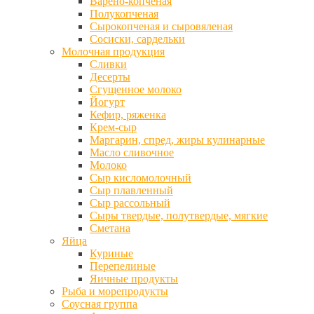
Варено-копченая
Полукопченая
Сырокопченая и сыровяленая
Сосиски, сардельки
Молочная продукция
Сливки
Десерты
Сгущенное молоко
Йогурт
Кефир, ряженка
Крем-сыр
Маргарин, спред, жиры кулинарные
Масло сливочное
Молоко
Сыр кисломолочный
Сыр плавленный
Сыр рассольный
Сыры твердые, полутвердые, мягкие
Сметана
Яйца
Куриные
Перепелиные
Яичные продукты
Рыба и морепродукты
Соусная группа