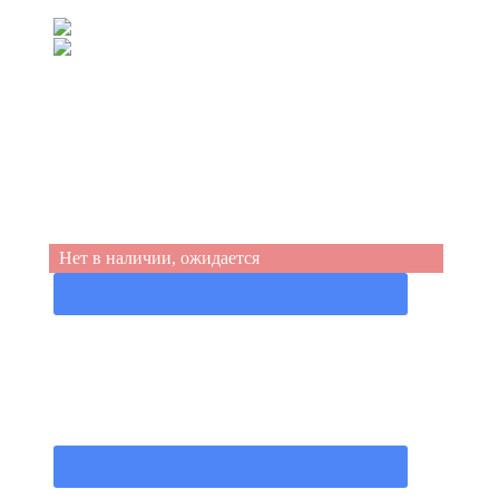
(067) 539-99-44
(050) 555-49-94
Нет в наличии, ожидается