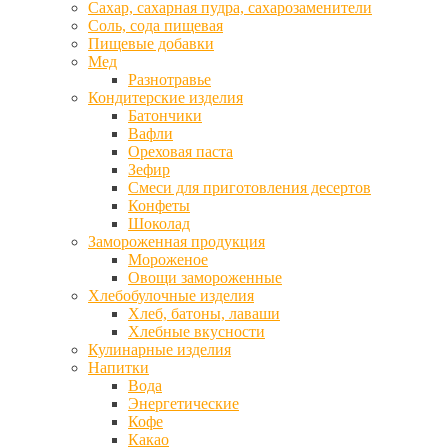
Сахар, сахарная пудра, сахарозаменители
Соль, сода пищевая
Пищевые добавки
Мед
Разнотравье
Кондитерские изделия
Батончики
Вафли
Ореховая паста
Зефир
Смеси для приготовления десертов
Конфеты
Шоколад
Замороженная продукция
Мороженое
Овощи замороженные
Хлебобулочные изделия
Хлеб, батоны, лаваши
Хлебные вкусности
Кулинарные изделия
Напитки
Вода
Энергетические
Кофе
Какао