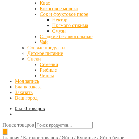
Квас
Кокосовое молоко
Сок и фруктовое пюре
Нектар
Прямого отжима
Смузи
Сладкие безалкогольные
Чай
Соевые продукты
Детское питание
Снеки
Семечки
Рыбные
Чипсы
Моя запись
Бланк заказа
Заказать
Ваш город
0 кг
0 товаров
Поиск товаров
Главная
/
Каталог товаров
/
Яйца
/
Куриные
/
Яйцо белое