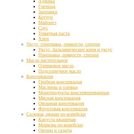
Аджика
Горчица
Заправки
Кетчуп
Майонез
Соус
Томатная паста
Хрен
Уксус, приправы, пряности, специи
Уксус, бальзамические крем и уксус
Приправы, пряности, специи
Масло растительное
Оливковое масло
Подсолнечное масло
Консервация
Грибная консервация
Маслины и оливки
Морепродукты консервированные
Мясная консервация
Овощная консервация
Фруктовая консервация
Соленья, овощи по-корейски
Капуста квашеная
Морковь по-корейски
Овощи и салаты