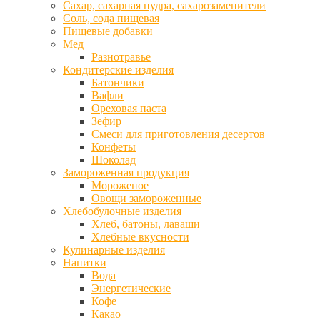
Сахар, сахарная пудра, сахарозаменители
Соль, сода пищевая
Пищевые добавки
Мед
Разнотравье
Кондитерские изделия
Батончики
Вафли
Ореховая паста
Зефир
Смеси для приготовления десертов
Конфеты
Шоколад
Замороженная продукция
Мороженое
Овощи замороженные
Хлебобулочные изделия
Хлеб, батоны, лаваши
Хлебные вкусности
Кулинарные изделия
Напитки
Вода
Энергетические
Кофе
Какао