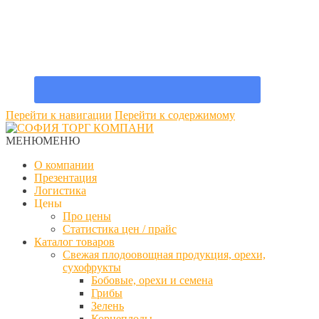
Перейти к навигации
Перейти к содержимому
МЕНЮ
МЕНЮ
О компании
Презентация
Логистика
Цены
Про цены
Статистика цен / прайс
Каталог товаров
Свежая плодоовощная продукция, орехи,
сухофрукты
Бобовые, орехи и семена
Грибы
Зелень
Корнеплоды