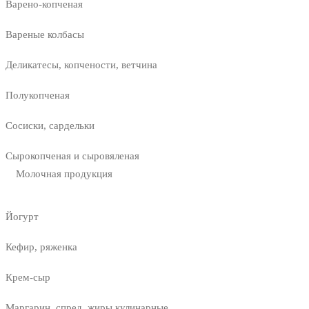
Варено-копченая
Вареные колбасы
Деликатесы, копчености, ветчина
Полукопченая
Сосиски, сардельки
Сырокопченая и сыровяленая
Молочная продукция
Йогурт
Кефир, ряженка
Крем-сыр
Маргарин, спред, жиры кулинарные