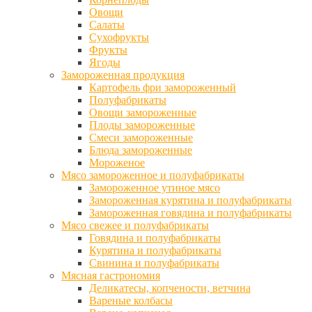
Овощи
Салаты
Сухофрукты
Фрукты
Ягоды
Замороженная продукция
Картофель фри замороженный
Полуфабрикаты
Овощи замороженные
Плоды замороженные
Смеси замороженные
Блюда замороженные
Мороженое
Мясо замороженное и полуфабрикаты
Замороженное утиное мясо
Замороженная курятина и полуфабрикаты
Замороженная говядина и полуфабрикаты
Мясо свежее и полуфабрикаты
Говядина и полуфабрикаты
Курятина и полуфабрикаты
Свинина и полуфабрикаты
Мясная гастрономия
Деликатесы, копчености, ветчина
Вареные колбасы