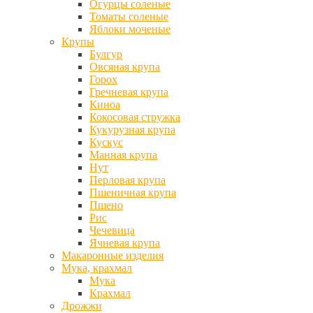
Огурцы соленые
Томаты соленые
Яблоки моченые
Крупы
Булгур
Овсяная крупа
Горох
Гречневая крупа
Киноа
Кокосовая стружка
Кукурузная крупа
Кускус
Манная крупа
Нут
Перловая крупа
Пшеничная крупа
Пшено
Рис
Чечевица
Ячневая крупа
Макаронные изделия
Мука, крахмал
Мука
Крахмал
Дрожжи