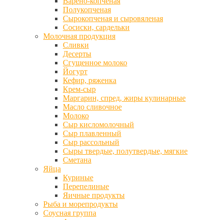
Варено-копченая
Полукопченая
Сырокопченая и сыровяленая
Сосиски, сардельки
Молочная продукция
Сливки
Десерты
Сгущенное молоко
Йогурт
Кефир, ряженка
Крем-сыр
Маргарин, спред, жиры кулинарные
Масло сливочное
Молоко
Сыр кисломолочный
Сыр плавленный
Сыр рассольный
Сыры твердые, полутвердые, мягкие
Сметана
Яйца
Куриные
Перепелиные
Яичные продукты
Рыба и морепродукты
Соусная группа