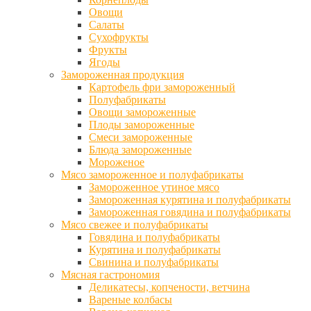
Овощи
Салаты
Сухофрукты
Фрукты
Ягоды
Замороженная продукция
Картофель фри замороженный
Полуфабрикаты
Овощи замороженные
Плоды замороженные
Смеси замороженные
Блюда замороженные
Мороженое
Мясо замороженное и полуфабрикаты
Замороженное утиное мясо
Замороженная курятина и полуфабрикаты
Замороженная говядина и полуфабрикаты
Мясо свежее и полуфабрикаты
Говядина и полуфабрикаты
Курятина и полуфабрикаты
Свинина и полуфабрикаты
Мясная гастрономия
Деликатесы, копчености, ветчина
Вареные колбасы