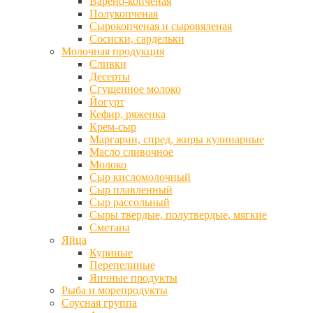
Варено-копченая
Полукопченая
Сырокопченая и сыровяленая
Сосиски, сардельки
Молочная продукция
Сливки
Десерты
Сгущенное молоко
Йогурт
Кефир, ряженка
Крем-сыр
Маргарин, спред, жиры кулинарные
Масло сливочное
Молоко
Сыр кисломолочный
Сыр плавленный
Сыр рассольный
Сыры твердые, полутвердые, мягкие
Сметана
Яйца
Куриные
Перепелиные
Яичные продукты
Рыба и морепродукты
Соусная группа