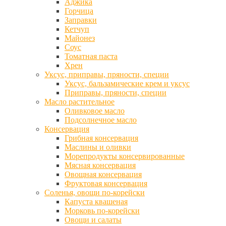
Аджика
Горчица
Заправки
Кетчуп
Майонез
Соус
Томатная паста
Хрен
Уксус, приправы, пряности, специи
Уксус, бальзамические крем и уксус
Приправы, пряности, специи
Масло растительное
Оливковое масло
Подсолнечное масло
Консервация
Грибная консервация
Маслины и оливки
Морепродукты консервированные
Мясная консервация
Овощная консервация
Фруктовая консервация
Соленья, овощи по-корейски
Капуста квашеная
Морковь по-корейски
Овощи и салаты