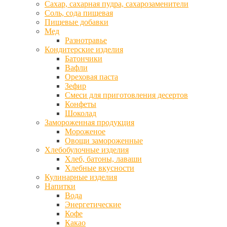
Сахар, сахарная пудра, сахарозаменители
Соль, сода пищевая
Пищевые добавки
Мед
Разнотравье
Кондитерские изделия
Батончики
Вафли
Ореховая паста
Зефир
Смеси для приготовления десертов
Конфеты
Шоколад
Замороженная продукция
Мороженое
Овощи замороженные
Хлебобулочные изделия
Хлеб, батоны, лаваши
Хлебные вкусности
Кулинарные изделия
Напитки
Вода
Энергетические
Кофе
Какао