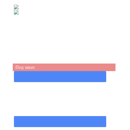
(067) 539-99-44
(050) 555-49-94
Под заказ