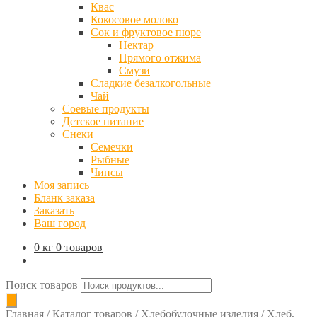
Квас
Кокосовое молоко
Сок и фруктовое пюре
Нектар
Прямого отжима
Смузи
Сладкие безалкогольные
Чай
Соевые продукты
Детское питание
Снеки
Семечки
Рыбные
Чипсы
Моя запись
Бланк заказа
Заказать
Ваш город
0 кг
0 товаров
Поиск товаров
Главная
/
Каталог товаров
/
Хлебобулочные изделия
/
Хлеб,