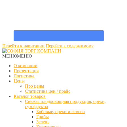
Перейти к навигации
Перейти к содержимому
МЕНЮ
МЕНЮ
О компании
Презентация
Логистика
Цены
Про цены
Статистика цен / прайс
Каталог товаров
Свежая плодоовощная продукция, орехи,
сухофрукты
Бобовые, орехи и семена
Грибы
Зелень
Корнеплоды