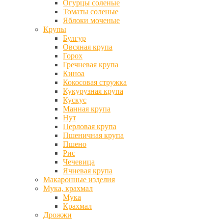
Огурцы соленые
Томаты соленые
Яблоки моченые
Крупы
Булгур
Овсяная крупа
Горох
Гречневая крупа
Киноа
Кокосовая стружка
Кукурузная крупа
Кускус
Манная крупа
Нут
Перловая крупа
Пшеничная крупа
Пшено
Рис
Чечевица
Ячневая крупа
Макаронные изделия
Мука, крахмал
Мука
Крахмал
Дрожжи