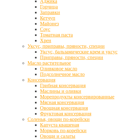
Аджика
Горчица
Заправки
Кетчуп
Майонез
Соус
Томатная паста
Хрен
Уксус, приправы, пряности, специи
Уксус, бальзамические крем и уксус
Приправы, пряности, специи
Масло растительное
Оливковое масло
Подсолнечное масло
Консервация
Грибная консервация
Маслины и оливки
Морепродукты консервированные
Мясная консервация
Овощная консервация
Фруктовая консервация
Соленья, овощи по-корейски
Капуста квашеная
Морковь по-корейски
Овощи и салаты