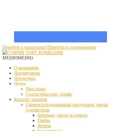
Перейти к навигации
Перейти к содержимому
МЕНЮ
МЕНЮ
О компании
Презентация
Логистика
Цены
Про цены
Статистика цен / прайс
Каталог товаров
Свежая плодоовощная продукция, орехи,
сухофрукты
Бобовые, орехи и семена
Грибы
Зелень
Корнеплоды