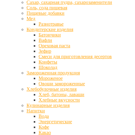
Сахар, сахарная пудра, сахарозаменители
Соль, сода пищевая
Пищевые добавки
Мед
Разнотравье
Кондитерские изделия
Батончики
Вафли
Ореховая паста
Зефир
Смеси для приготовления десертов
Конфеты
Шоколад
Замороженная продукция
Мороженое
Овощи замороженные
Хлебобулочные изделия
Хлеб, батоны, лаваши
Хлебные вкусности
Кулинарные изделия
Напитки
Вода
Энергетические
Кофе
Какао