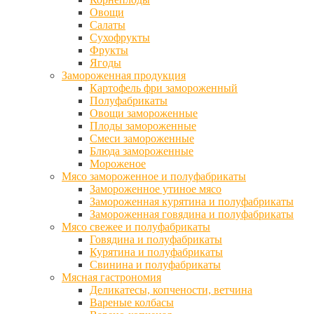
Овощи
Салаты
Сухофрукты
Фрукты
Ягоды
Замороженная продукция
Картофель фри замороженный
Полуфабрикаты
Овощи замороженные
Плоды замороженные
Смеси замороженные
Блюда замороженные
Мороженое
Мясо замороженное и полуфабрикаты
Замороженное утиное мясо
Замороженная курятина и полуфабрикаты
Замороженная говядина и полуфабрикаты
Мясо свежее и полуфабрикаты
Говядина и полуфабрикаты
Курятина и полуфабрикаты
Свинина и полуфабрикаты
Мясная гастрономия
Деликатесы, копчености, ветчина
Вареные колбасы