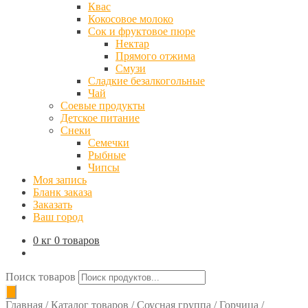
Квас
Кокосовое молоко
Сок и фруктовое пюре
Нектар
Прямого отжима
Смузи
Сладкие безалкогольные
Чай
Соевые продукты
Детское питание
Снеки
Семечки
Рыбные
Чипсы
Моя запись
Бланк заказа
Заказать
Ваш город
0 кг
0 товаров
Поиск товаров
Главная
/
Каталог товаров
/
Соусная группа
/
Горчица
/