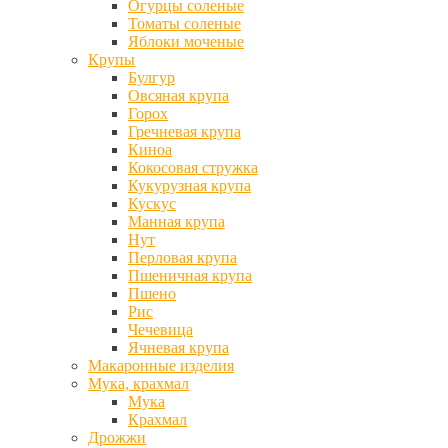
Огурцы соленые
Томаты соленые
Яблоки моченые
Крупы
Булгур
Овсяная крупа
Горох
Гречневая крупа
Киноа
Кокосовая стружка
Кукурузная крупа
Кускус
Манная крупа
Нут
Перловая крупа
Пшеничная крупа
Пшено
Рис
Чечевица
Ячневая крупа
Макаронные изделия
Мука, крахмал
Мука
Крахмал
Дрожжи