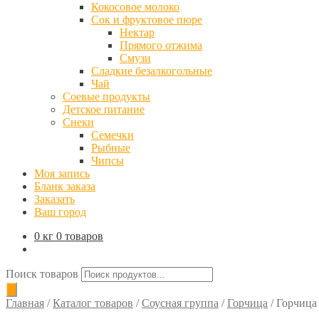
Кокосовое молоко
Сок и фруктовое пюре
Нектар
Прямого отжима
Смузи
Сладкие безалкогольные
Чай
Соевые продукты
Детское питание
Снеки
Семечки
Рыбные
Чипсы
Моя запись
Бланк заказа
Заказать
Ваш город
0 кг
0 товаров
Поиск товаров
Главная
/
Каталог товаров
/
Соусная группа
/
Горчица
/
Горчица 