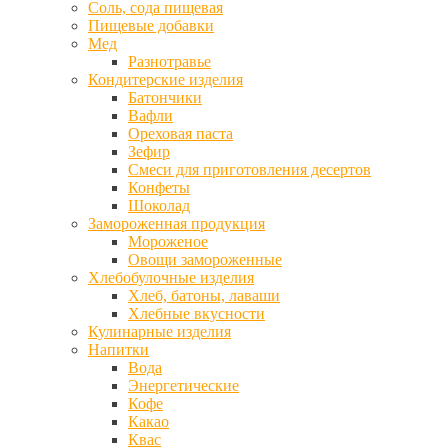
Соль, сода пищевая
Пищевые добавки
Мед
Разнотравье
Кондитерские изделия
Батончики
Вафли
Ореховая паста
Зефир
Смеси для приготовления десертов
Конфеты
Шоколад
Замороженная продукция
Мороженое
Овощи замороженные
Хлебобулочные изделия
Хлеб, батоны, лаваши
Хлебные вкусности
Кулинарные изделия
Напитки
Вода
Энергетические
Кофе
Какао
Квас