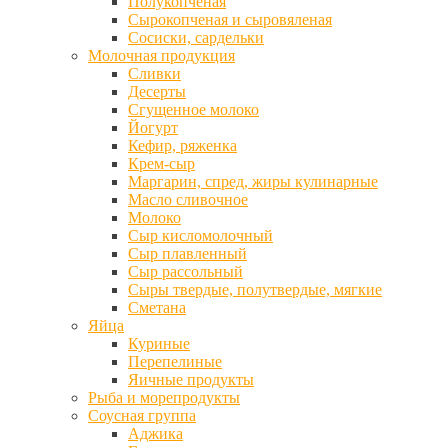
Полукопченая
Сырокопченая и сыровяленая
Сосиски, сардельки
Молочная продукция
Сливки
Десерты
Сгущенное молоко
Йогурт
Кефир, ряженка
Крем-сыр
Маргарин, спред, жиры кулинарные
Масло сливочное
Молоко
Сыр кисломолочный
Сыр плавленный
Сыр рассольный
Сыры твердые, полутвердые, мягкие
Сметана
Яйца
Куриные
Перепелиные
Яичные продукты
Рыба и морепродукты
Соусная группа
Аджика