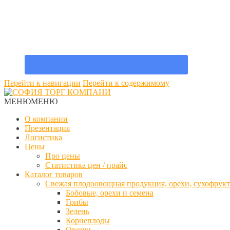
Перейти к навигации
Перейти к содержимому
МЕНЮ
МЕНЮ
О компании
Презентация
Логистика
Цены
Про цены
Статистика цен / прайс
Каталог товаров
Свежая плодоовощная продукция, орехи, сухофрук
Бобовые, орехи и семена
Грибы
Зелень
Корнеплоды
Овощи