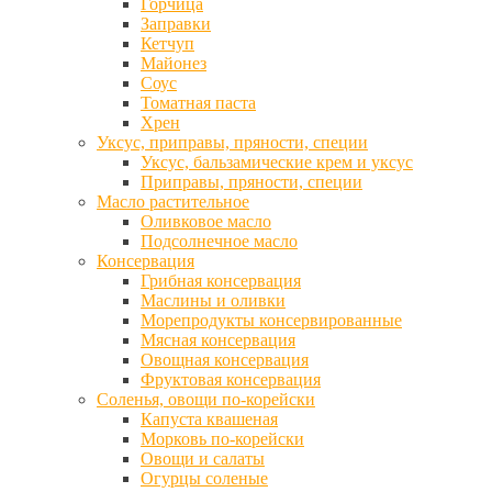
Горчица
Заправки
Кетчуп
Майонез
Соус
Томатная паста
Хрен
Уксус, приправы, пряности, специи
Уксус, бальзамические крем и уксус
Приправы, пряности, специи
Масло растительное
Оливковое масло
Подсолнечное масло
Консервация
Грибная консервация
Маслины и оливки
Морепродукты консервированные
Мясная консервация
Овощная консервация
Фруктовая консервация
Соленья, овощи по-корейски
Капуста квашеная
Морковь по-корейски
Овощи и салаты
Огурцы соленые