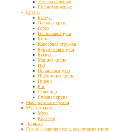
Томаты соленые
Яблоки моченые
Крупы
Булгур
Овсяная крупа
Горох
Гречневая крупа
Киноа
Кокосовая стружка
Кукурузная крупа
Кускус
Манная крупа
Нут
Перловая крупа
Пшеничная крупа
Пшено
Рис
Чечевица
Ячневая крупа
Макаронные изделия
Мука, крахмал
Мука
Крахмал
Дрожжи
Сахар, сахарная пудра, сахарозаменители