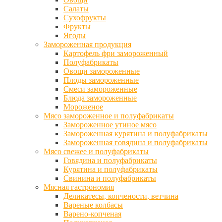
Салаты
Сухофрукты
Фрукты
Ягоды
Замороженная продукция
Картофель фри замороженный
Полуфабрикаты
Овощи замороженные
Плоды замороженные
Смеси замороженные
Блюда замороженные
Мороженое
Мясо замороженное и полуфабрикаты
Замороженное утиное мясо
Замороженная курятина и полуфабрикаты
Замороженная говядина и полуфабрикаты
Мясо свежее и полуфабрикаты
Говядина и полуфабрикаты
Курятина и полуфабрикаты
Свинина и полуфабрикаты
Мясная гастрономия
Деликатесы, копчености, ветчина
Вареные колбасы
Варено-копченая