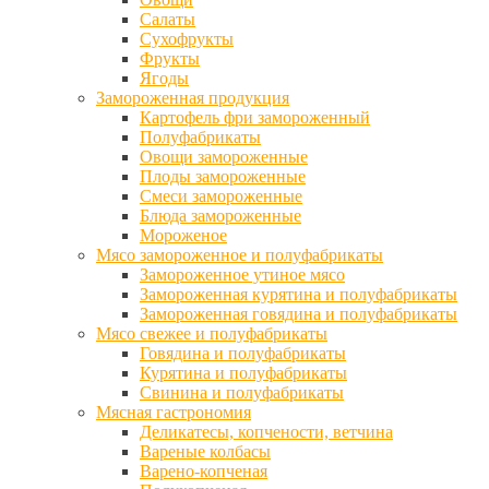
Салаты
Сухофрукты
Фрукты
Ягоды
Замороженная продукция
Картофель фри замороженный
Полуфабрикаты
Овощи замороженные
Плоды замороженные
Смеси замороженные
Блюда замороженные
Мороженое
Мясо замороженное и полуфабрикаты
Замороженное утиное мясо
Замороженная курятина и полуфабрикаты
Замороженная говядина и полуфабрикаты
Мясо свежее и полуфабрикаты
Говядина и полуфабрикаты
Курятина и полуфабрикаты
Свинина и полуфабрикаты
Мясная гастрономия
Деликатесы, копчености, ветчина
Вареные колбасы
Варено-копченая