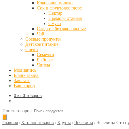
Кокосовое молоко
Сок и фруктовое пюре
Нектар
Прямого отжима
Смузи
Сладкие безалкогольные
Чай
Соевые продукты
Детское питание
Снеки
Семечки
Рыбные
Чипсы
Моя запись
Бланк заказа
Заказать
Ваш город
0 кг
0 товаров
Поиск товаров
Главная
/
Каталог товаров
/
Крупы
/
Чечевица
/
Чечевица Сто пу