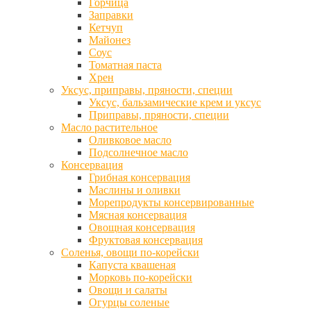
Горчица
Заправки
Кетчуп
Майонез
Соус
Томатная паста
Хрен
Уксус, приправы, пряности, специи
Уксус, бальзамические крем и уксус
Приправы, пряности, специи
Масло растительное
Оливковое масло
Подсолнечное масло
Консервация
Грибная консервация
Маслины и оливки
Морепродукты консервированные
Мясная консервация
Овощная консервация
Фруктовая консервация
Соленья, овощи по-корейски
Капуста квашеная
Морковь по-корейски
Овощи и салаты
Огурцы соленые