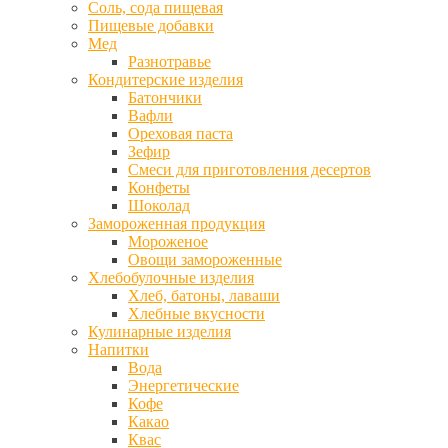
Соль, сода пищевая
Пищевые добавки
Мед
Разнотравье
Кондитерские изделия
Батончики
Вафли
Ореховая паста
Зефир
Смеси для приготовления десертов
Конфеты
Шоколад
Замороженная продукция
Мороженое
Овощи замороженные
Хлебобулочные изделия
Хлеб, батоны, лаваши
Хлебные вкусности
Кулинарные изделия
Напитки
Вода
Энергетические
Кофе
Какао
Квас