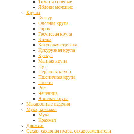
Томаты соленые
Яблоки моченые
Крупы
Булгур
Овсяная крупа
Горох
Гречневая крупа
Киноа
Кокосовая стружка
Кукурузная крупа
Кускус
Манная крупа
Нут
Перловая крупа
Пшеничная крупа
Пшено
Рис
Чечевица
Ячневая крупа
Макаронные изделия
Мука, крахмал
Мука
Крахмал
Дрожжи
Сахар, сахарная пудра, сахарозаменители