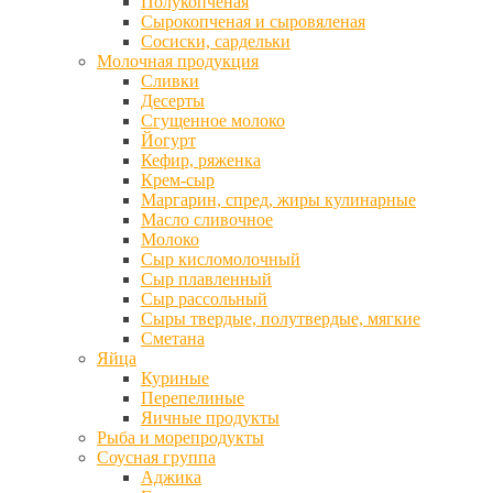
Полукопченая
Сырокопченая и сыровяленая
Сосиски, сардельки
Молочная продукция
Сливки
Десерты
Сгущенное молоко
Йогурт
Кефир, ряженка
Крем-сыр
Маргарин, спред, жиры кулинарные
Масло сливочное
Молоко
Сыр кисломолочный
Сыр плавленный
Сыр рассольный
Сыры твердые, полутвердые, мягкие
Сметана
Яйца
Куриные
Перепелиные
Яичные продукты
Рыба и морепродукты
Соусная группа
Аджика