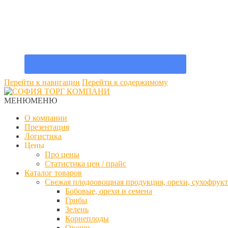
Перейти к навигации
Перейти к содержимому
МЕНЮ
МЕНЮ
О компании
Презентация
Логистика
Цены
Про цены
Статистика цен / прайс
Каталог товаров
Свежая плодоовощная продукция, орехи, сухофрук
Бобовые, орехи и семена
Грибы
Зелень
Корнеплоды
Овощи