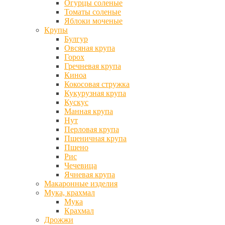
Огурцы соленые
Томаты соленые
Яблоки моченые
Крупы
Булгур
Овсяная крупа
Горох
Гречневая крупа
Киноа
Кокосовая стружка
Кукурузная крупа
Кускус
Манная крупа
Нут
Перловая крупа
Пшеничная крупа
Пшено
Рис
Чечевица
Ячневая крупа
Макаронные изделия
Мука, крахмал
Мука
Крахмал
Дрожжи