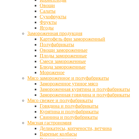
Овощи
Салаты
Сухофрукты
Фрукты
Ягоды
Замороженная продукция
Картофель фри замороженный
Полуфабрикаты
Овощи замороженные
Плоды замороженные
Смеси замороженные
Блюда замороженные
Мороженое
Мясо замороженное и полуфабрикаты
Замороженное утиное мясо
Замороженная курятина и полуфабрикаты
Замороженная говядина и полуфабрикаты
Мясо свежее и полуфабрикаты
Говядина и полуфабрикаты
Курятина и полуфабрикаты
Свинина и полуфабрикаты
Мясная гастрономия
Деликатесы, копчености, ветчина
Вареные колбасы