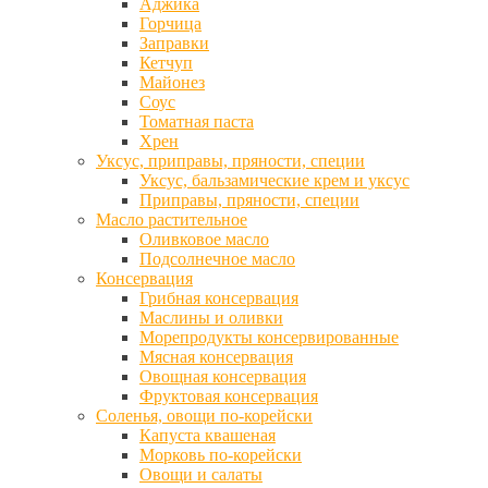
Аджика
Горчица
Заправки
Кетчуп
Майонез
Соус
Томатная паста
Хрен
Уксус, приправы, пряности, специи
Уксус, бальзамические крем и уксус
Приправы, пряности, специи
Масло растительное
Оливковое масло
Подсолнечное масло
Консервация
Грибная консервация
Маслины и оливки
Морепродукты консервированные
Мясная консервация
Овощная консервация
Фруктовая консервация
Соленья, овощи по-корейски
Капуста квашеная
Морковь по-корейски
Овощи и салаты