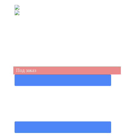
(067) 539-99-44
(050) 555-49-94
Под заказ