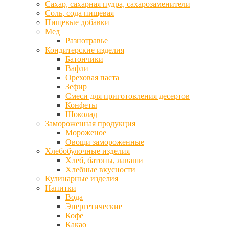
Сахар, сахарная пудра, сахарозаменители
Соль, сода пищевая
Пищевые добавки
Мед
Разнотравье
Кондитерские изделия
Батончики
Вафли
Ореховая паста
Зефир
Смеси для приготовления десертов
Конфеты
Шоколад
Замороженная продукция
Мороженое
Овощи замороженные
Хлебобулочные изделия
Хлеб, батоны, лаваши
Хлебные вкусности
Кулинарные изделия
Напитки
Вода
Энергетические
Кофе
Какао