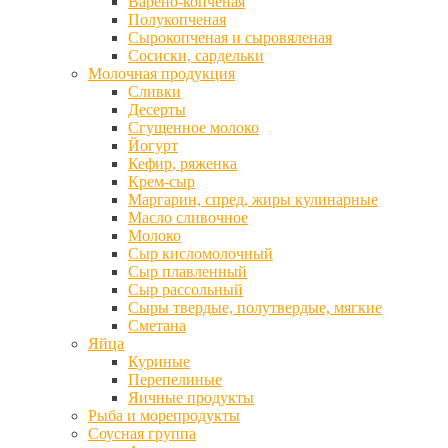
Варено-копченая
Полукопченая
Сырокопченая и сыровяленая
Сосиски, сардельки
Молочная продукция
Сливки
Десерты
Сгущенное молоко
Йогурт
Кефир, ряженка
Крем-сыр
Маргарин, спред, жиры кулинарные
Масло сливочное
Молоко
Сыр кисломолочный
Сыр плавленный
Сыр рассольный
Сыры твердые, полутвердые, мягкие
Сметана
Яйца
Куриные
Перепелиные
Яичные продукты
Рыба и морепродукты
Соусная группа