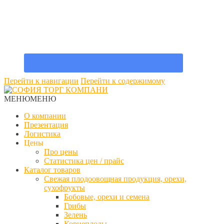
Перейти к навигации
Перейти к содержимому
МЕНЮ
МЕНЮ
О компании
Презентация
Логистика
Цены
Про цены
Статистика цен / прайс
Каталог товаров
Свежая плодоовощная продукция, орехи,
сухофрукты
Бобовые, орехи и семена
Грибы
Зелень
Корнеплоды