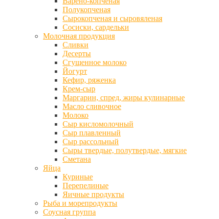
Варено-копченая
Полукопченая
Сырокопченая и сыровяленая
Сосиски, сардельки
Молочная продукция
Сливки
Десерты
Сгущенное молоко
Йогурт
Кефир, ряженка
Крем-сыр
Маргарин, спред, жиры кулинарные
Масло сливочное
Молоко
Сыр кисломолочный
Сыр плавленный
Сыр рассольный
Сыры твердые, полутвердые, мягкие
Сметана
Яйца
Куриные
Перепелиные
Яичные продукты
Рыба и морепродукты
Соусная группа