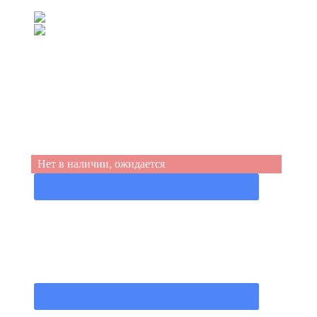
(067) 539-99-44
(050) 555-49-94
Нет в наличии, ожидается