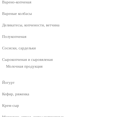
Варено-копченая
Вареные колбасы
Деликатесы, копчености, ветчина
Полукопченая
Сосиски, сардельки
Сырокопченая и сыровяленая
Молочная продукция
Йогурт
Кефир, ряженка
Крем-сыр
Маргарин, спред, жиры кулинарные