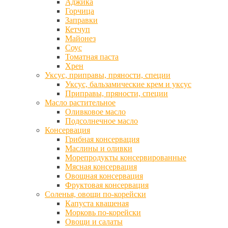
Аджика
Горчица
Заправки
Кетчуп
Майонез
Соус
Томатная паста
Хрен
Уксус, приправы, пряности, специи
Уксус, бальзамические крем и уксус
Приправы, пряности, специи
Масло растительное
Оливковое масло
Подсолнечное масло
Консервация
Грибная консервация
Маслины и оливки
Морепродукты консервированные
Мясная консервация
Овощная консервация
Фруктовая консервация
Соленья, овощи по-корейски
Капуста квашеная
Морковь по-корейски
Овощи и салаты