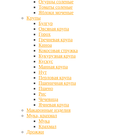
Огурцы соленые
Томаты соленые
Яблоки моченые
Крупы
Булгур
Овсяная крупа
Горох
Гречневая крупа
Киноа
Кокосовая стружка
Кукурузная крупа
Кускус
Манная крупа
Нут
Перловая крупа
Пшеничная крупа
Пшено
Рис
Чечевица
Ячневая крупа
Макаронные изделия
Мука, крахмал
Мука
Крахмал
Дрожжи