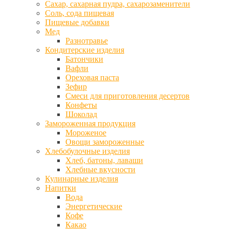
Сахар, сахарная пудра, сахарозаменители
Соль, сода пищевая
Пищевые добавки
Мед
Разнотравье
Кондитерские изделия
Батончики
Вафли
Ореховая паста
Зефир
Смеси для приготовления десертов
Конфеты
Шоколад
Замороженная продукция
Мороженое
Овощи замороженные
Хлебобулочные изделия
Хлеб, батоны, лаваши
Хлебные вкусности
Кулинарные изделия
Напитки
Вода
Энергетические
Кофе
Какао