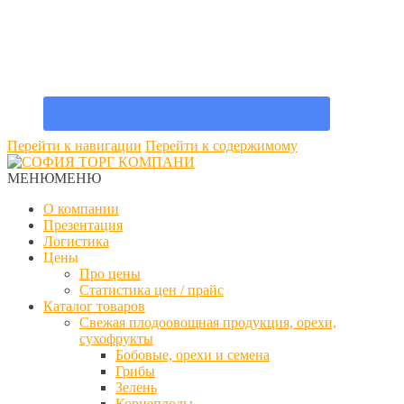
Перейти к навигации
Перейти к содержимому
МЕНЮ
МЕНЮ
О компании
Презентация
Логистика
Цены
Про цены
Статистика цен / прайс
Каталог товаров
Свежая плодоовощная продукция, орехи,
сухофрукты
Бобовые, орехи и семена
Грибы
Зелень
Корнеплоды