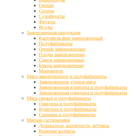
Овощи
Салаты
Сухофрукты
Фрукты
Ягоды
Замороженная продукция
Картофель фри замороженный
Полуфабрикаты
Овощи замороженные
Плоды замороженные
Смеси замороженные
Блюда замороженные
Мороженое
Мясо замороженное и полуфабрикаты
Замороженное утиное мясо
Замороженная курятина и полуфабрикаты
Замороженная говядина и полуфабрикаты
Мясо свежее и полуфабрикаты
Говядина и полуфабрикаты
Курятина и полуфабрикаты
Свинина и полуфабрикаты
Мясная гастрономия
Деликатесы, копчености, ветчина
Вареные колбасы