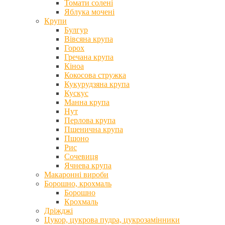
Томати солені
Яблука мочені
Крупи
Булгур
Вівсяна крупа
Горох
Гречана крупа
Кіноа
Кокосова стружка
Кукурудзяна крупа
Кускус
Манна крупа
Нут
Перлова крупа
Пшенична крупа
Пшоно
Рис
Сочевиця
Ячнева крупа
Макаронні вироби
Борошно, крохмаль
Борошно
Крохмаль
Дріжджі
Цукор, цукрова пудра, цукрозамінники