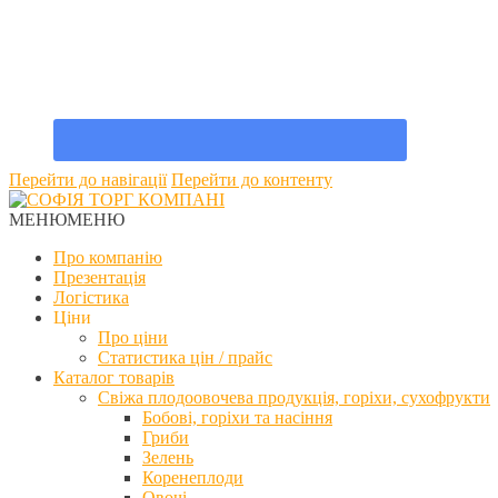
Перейти до навігації
Перейти до контенту
МЕНЮ
МЕНЮ
Про компанію
Презентація
Логістика
Ціни
Про ціни
Статистика цін / прайс
Каталог товарів
Свіжа плодоовочева продукція, горіхи, сухофрукти
Бобові, горіхи та насіння
Гриби
Зелень
Коренеплоди
Овочі