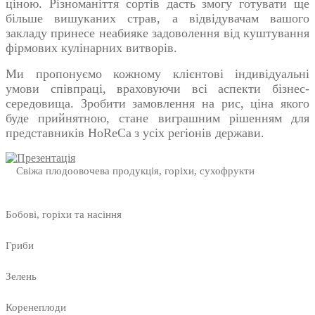
ціною. Різноманіття сортів дасть змогу готувати ще
більше вишуканих страв, а відвідувачам вашого
закладу принесе неабияке задоволення від куштування
фірмових кулінарних витворів.
Ми пропонуємо кожному клієнтові індивідуальні
умови співпраці, враховуючи всі аспекти бізнес-
середовища. Зробити замовлення на
рис, ціна
якого
буде прийнятною, стане виграшним рішенням для
представників
HoReCa
з усіх регіонів держави.
Свіжа плодоовочева продукція, горіхи, сухофрукти
Бобові, горіхи та насіння
Гриби
Зелень
Коренеплоди