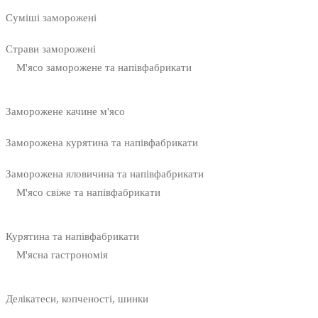
Суміші заморожені
Страви заморожені
М'ясо заморожене та напівфабрикати
Заморожене качине м'ясо
Заморожена курятина та напівфабрикати
Заморожена яловичина та напівфабрикати
М'ясо свіже та напівфабрикати
Курятина та напівфабрикати
М'ясна гастрономія
Делікатеси, копченості, шинки