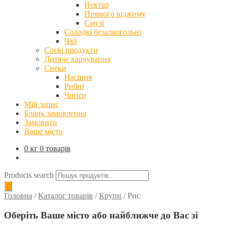
Нектар
Прямого віджиму
Смузі
Солодкі безалкогольні
Чай
Соєві продукти
Дитяче харчування
Снеки
Насіння
Рибні
Чипси
Мій запис
Бланк замовлення
Замовити
Ваше місто
0 кг
0 товарів
Products search
Головна
/
Каталог товарів
/
Крупи
/
Рис
Оберіть Ваше місто або найближче до Вас зі