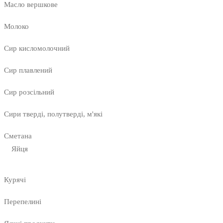
Масло вершкове
Молоко
Сир кисломолочний
Сир плавлений
Сир розсільний
Сири тверді, полутверді, м'які
Сметана
Яйця
Курячі
Перепелині