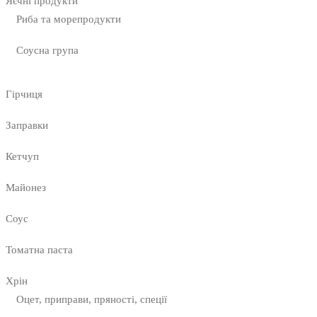
Яєчні продукти
Риба та морепродукти
Соусна група
Гірчиця
Заправки
Кетчуп
Майонез
Соус
Томатна паста
Хрін
Оцет, приправи, пряності, спеції