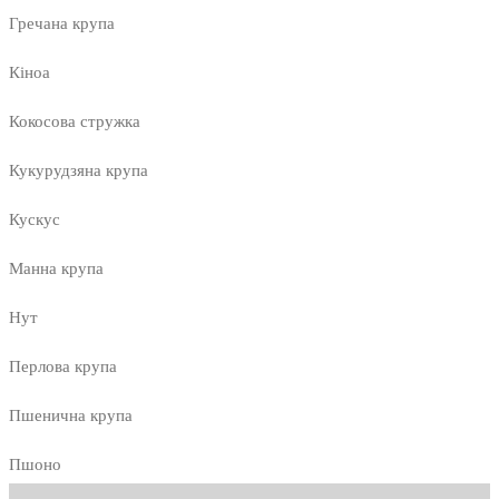
Гречана крупа
Кіноа
Кокосова стружка
Кукурудзяна крупа
Кускус
Манна крупа
Нут
Перлова крупа
Пшенична крупа
Пшоно