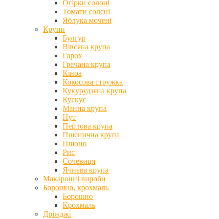
Огірки солоні
Томати солені
Яблука мочені
Крупи
Булгур
Вівсяна крупа
Горох
Гречана крупа
Кіноа
Кокосова стружка
Кукурудзяна крупа
Кускус
Манна крупа
Нут
Перлова крупа
Пшенична крупа
Пшоно
Рис
Сочевиця
Ячнева крупа
Макаронні вироби
Борошно, крохмаль
Борошно
Крохмаль
Дріжджі