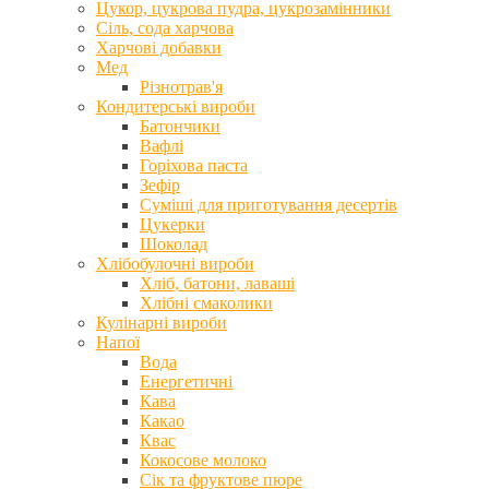
Цукор, цукрова пудра, цукрозамінники
Сіль, сода харчова
Харчові добавки
Мед
Різнотрав'я
Кондитерські вироби
Батончики
Вафлі
Горіхова паста
Зефір
Суміші для приготування десертів
Цукерки
Шоколад
Хлібобулочні вироби
Хліб, батони, лаваші
Хлібні смаколики
Кулінарні вироби
Напої
Вода
Енергетичні
Кава
Какао
Квас
Кокосове молоко
Сік та фруктове пюре