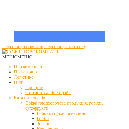
Перейти до навігації
Перейти до контенту
МЕНЮ
МЕНЮ
Про компанію
Презентація
Логістика
Ціни
Про ціни
Статистика цін / прайс
Каталог товарів
Свіжа плодоовочева продукція, горіхи,
сухофрукти
Бобові, горіхи та насіння
Гриби
Зелень
Коренеплоди