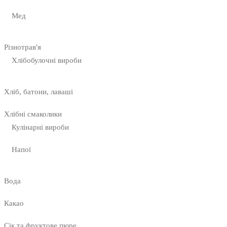
Мед
Різнотрав'я
Хлібобулочні вироби
Хліб, батони, лаваші
Хлібні смаколики
Кулінарні вироби
Напої
Вода
Какао
Сік та фруктове пюре