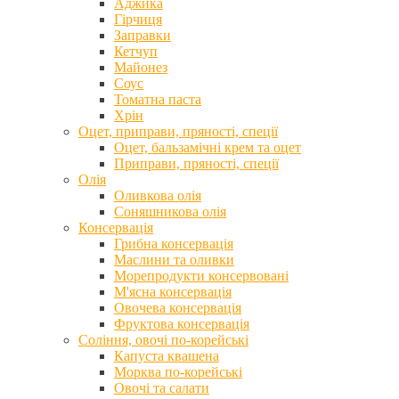
Аджика
Гірчиця
Заправки
Кетчуп
Майонез
Соус
Томатна паста
Хрін
Оцет, приправи, пряності, спеції
Оцет, бальзамічні крем та оцет
Приправи, пряності, спеції
Олія
Оливкова олія
Соняшникова олія
Консервація
Грибна консервація
Маслини та оливки
Морепродукти консервовані
М'ясна консервація
Овочева консервація
Фруктова консервація
Соління, овочі по-корейські
Капуста квашена
Морква по-корейські
Овочі та салати