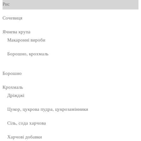
Рис
Сочевиця
Ячнева крупа
Макаронні вироби
Борошно, крохмаль
Борошно
Крохмаль
Дріжджі
Цукор, цукрова пудра, цукрозамінники
Сіль, сода харчова
Харчові добавки