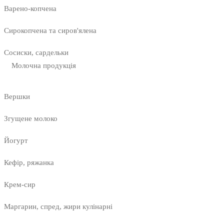
Варено-копчена
Сирокопчена та сиров'ялена
Сосиски, сардельки
Молочна продукція
Вершки
Згущене молоко
Йогурт
Кефір, ряжанка
Крем-сир
Маргарин, спред, жири кулінарні