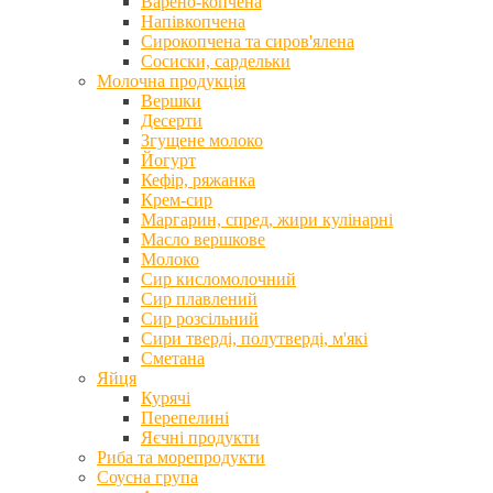
Варено-копчена
Напівкопчена
Сирокопчена та сиров'ялена
Сосиски, сардельки
Молочна продукція
Вершки
Десерти
Згущене молоко
Йогурт
Кефір, ряжанка
Крем-сир
Маргарин, спред, жири кулінарні
Масло вершкове
Молоко
Сир кисломолочний
Сир плавлений
Сир розсільний
Сири тверді, полутверді, м'які
Сметана
Яйця
Курячі
Перепелині
Яєчні продукти
Риба та морепродукти
Соусна група