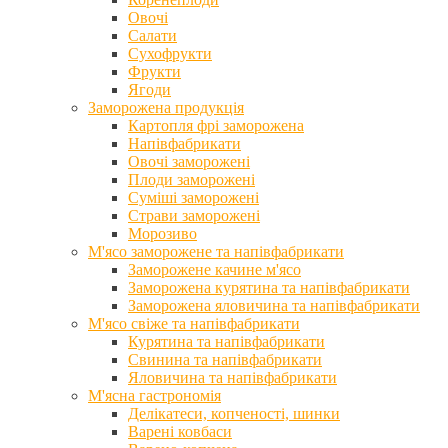
Овочі
Салати
Сухофрукти
Фрукти
Ягоди
Заморожена продукція
Картопля фрі заморожена
Напівфабрикати
Овочі заморожені
Плоди заморожені
Суміші заморожені
Страви заморожені
Морозиво
М'ясо заморожене та напівфабрикати
Заморожене качине м'ясо
Заморожена курятина та напівфабрикати
Заморожена яловичина та напівфабрикати
М'ясо свіже та напівфабрикати
Курятина та напівфабрикати
Свинина та напівфабрикати
Яловичина та напівфабрикати
М'ясна гастрономія
Делікатеси, копченості, шинки
Варені ковбаси