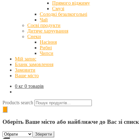
Прямого віджиму
Смузі
Солодкі безалкогольні
Чай
Соєві продукти
Дитяче харчування
Снеки
Насіння
Рибні
Чипси
Мій запис
Бланк замовлення
Замовити
Ваше місто
0 кг
0 товарів
Products search
Оберіть Ваше місто або найближче до Вас зі спис
Зберегти