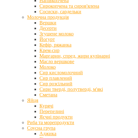
Напівкопчена
Сирокопчена та сиров'ялена
Сосиски, сардельки
Молочна продукція
Вершки
Десерти
Згущене молоко
Йогурт
Кефір, ряжанка
Крем-сир
Маргарин, спред, жири кулінарні
Масло вершкове
Молоко
Сир кисломолочний
Сир плавлений
Сир розсільний
Сири тверді, полутверді, м'які
Сметана
Яйця
Курячі
Перепелині
Яєчні продукти
Риба та морепродукти
Соусна група
Аджика