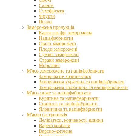
Салати
Сухофрукти
Фрукти
Ягоди
Заморожена продукція
Картопля фрі заморожена
Напівфабрикати
Овочі заморожені
Плоди заморожені
Суміші заморожені
Страви заморожені
Морозиво
М'ясо заморожене та напівфабрикати
Заморожене качине м'ясо
Заморожена курятина та напівфабрикати
Заморожена яловичина та напівфабрикати
М'ясо свіже та напівфабрикати
Курятина та напівфабрикати
Свинина та напівфабрикати
Яловичина та напівфабрикати
М'ясна гастрономія
Делікатеси, копченості, шинки
Варені ковбаси
Варено-копчена