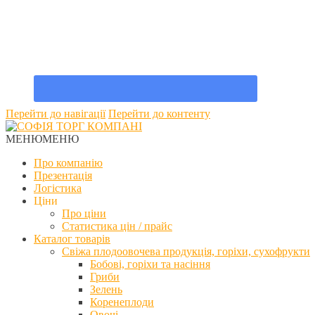
Перейти до навігації
Перейти до контенту
МЕНЮ
МЕНЮ
Про компанію
Презентація
Логістика
Ціни
Про ціни
Статистика цін / прайс
Каталог товарів
Свіжа плодоовочева продукція, горіхи, сухофрукти
Бобові, горіхи та насіння
Гриби
Зелень
Коренеплоди
Овочі