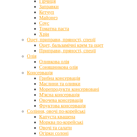
Гірчиця
Заправки
Кетчуп
Майонез
Соус
Томатна паста
Хрін
Оцет, приправи, пряності, спеції
Оцет, бальзамічні крем та оцет
Приправи, пряності, спеції
Олія
Оливкова олія
Соняшникова олія
Консервація
Грибна консервація
Маслини та оливки
Морепродукти консервовані
М'ясна консервація
Овочева консервація
Фруктова консервація
Соління, овочі по-корейські
Капуста квашена
Морква по-корейські
Овочі та салати
Огірки солоні