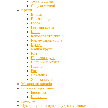
Томати солені
Яблука мочені
Крупи
Булгур
Вівсяна крупа
Горох
Гречана крупа
Кіноа
Кокосова стружка
Кукурудзяна крупа
Кускус
Манна крупа
Нут
Перлова крупа
Пшенична крупа
Пшоно
Рис
Сочевиця
Ячнева крупа
Макаронні вироби
Борошно, крохмаль
Борошно
Крохмаль
Дріжджі
Цукор, цукрова пудра, цукрозамінники