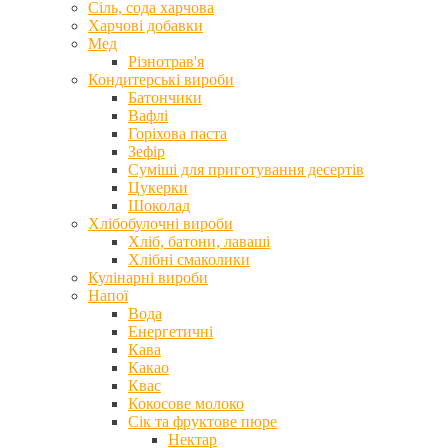
Сіль, сода харчова
Харчові добавки
Мед
Різнотрав'я
Кондитерські вироби
Батончики
Вафлі
Горіхова паста
Зефір
Суміші для приготування десертів
Цукерки
Шоколад
Хлібобулочні вироби
Хліб, батони, лаваші
Хлібні смаколики
Кулінарні вироби
Напої
Вода
Енергетичні
Кава
Какао
Квас
Кокосове молоко
Сік та фруктове пюре
Нектар