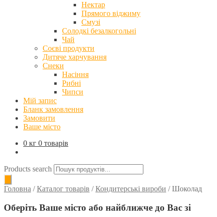
Нектар
Прямого віджиму
Смузі
Солодкі безалкогольні
Чай
Соєві продукти
Дитяче харчування
Снеки
Насіння
Рибні
Чипси
Мій запис
Бланк замовлення
Замовити
Ваше місто
0 кг
0 товарів
Products search
Головна
/
Каталог товарів
/
Кондитерські вироби
/
Шоколад
Оберіть Ваше місто або найближче до Вас зі