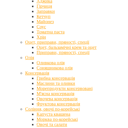
Аджика
Гірчиця
Заправки
Кетчуп
Майонез
Соус
Томатна паста
Хрін
Оцет, приправи, пряності, спеції
Оцет, бальзамічні крем та оцет
Приправи, пряності, спеції
Олія
Оливкова олія
Соняшникова олія
Консервація
Грибна консервація
Маслини та оливки
Морепродукти консервовані
М'ясна консервація
Овочева консервація
Фруктова консервація
Соління, овочі по-корейські
Капуста квашена
Морква по-корейські
Овочі та салати