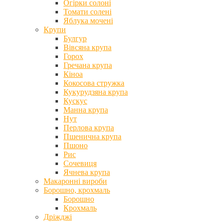
Огірки солоні
Томати солені
Яблука мочені
Крупи
Булгур
Вівсяна крупа
Горох
Гречана крупа
Кіноа
Кокосова стружка
Кукурудзяна крупа
Кускус
Манна крупа
Нут
Перлова крупа
Пшенична крупа
Пшоно
Рис
Сочевиця
Ячнева крупа
Макаронні вироби
Борошно, крохмаль
Борошно
Крохмаль
Дріжджі