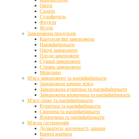
Овочі
Салати
Сухофрукти
Фрукти
Ягоди
Заморожена продукція
Картопля фрі заморожена
Напівфабрикати
Овочі заморожені
Плоди заморожені
Суміші заморожені
Страви заморожені
Морозиво
М'ясо заморожене та напівфабрикати
Заморожене качине м'ясо
Заморожена курятина та напівфабрикати
Заморожена яловичина та напівфабрикати
М'ясо свіже та напівфабрикати
Курятина та напівфабрикати
Свинина та напівфабрикати
Яловичина та напівфабрикати
М'ясна гастрономія
Делікатеси, копченості, шинки
Варені ковбаси