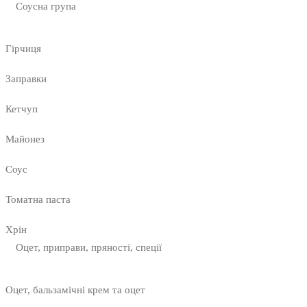
Соусна група
Гірчиця
Заправки
Кетчуп
Майонез
Соус
Томатна паста
Хрін
Оцет, приправи, пряності, спеції
Оцет, бальзамічні крем та оцет