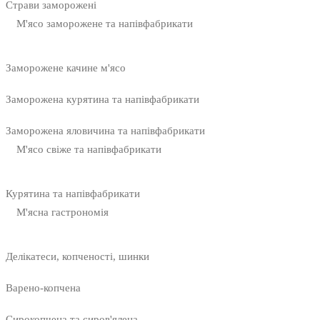
Страви заморожені
М'ясо заморожене та напівфабрикати
Заморожене качине м'ясо
Заморожена курятина та напівфабрикати
Заморожена яловичина та напівфабрикати
М'ясо свіже та напівфабрикати
Курятина та напівфабрикати
М'ясна гастрономія
Делікатеси, копченості, шинки
Варено-копчена
Сирокопчена та сиров'ялена