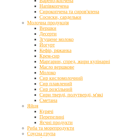
Варено-копчена
Напівкопчена
Сирокопчена та сиров'ялена
Сосиски, сардельки
Молочна продукція
Вершки
Десерти
Згущене молоко
Йогурт
Кефір, ряжанка
Крем-сир
Маргарин, спред, жири кулінарні
Масло вершкове
Молоко
Сир кисломолочний
Сир плавлений
Сир розсільний
Сири тверді, полутверді, м'які
Сметана
Яйця
Курячі
Перепелині
Яєчні продукти
Риба та морепродукти
Соусна група