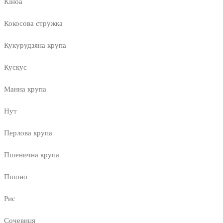
Кіноа
Кокосова стружка
Кукурудзяна крупа
Кускус
Манна крупа
Нут
Перлова крупа
Пшенична крупа
Пшоно
Рис
Сочевиця