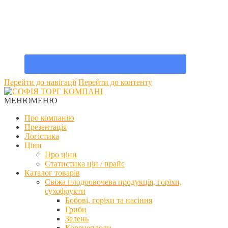
Перейти до навігації
Перейти до контенту
МЕНЮ
МЕНЮ
Про компанію
Презентація
Логістика
Ціни
Про ціни
Статистика цін / прайс
Каталог товарів
Свіжа плодоовочева продукція, горіхи,
сухофрукти
Бобові, горіхи та насіння
Гриби
Зелень
Коренеплоди