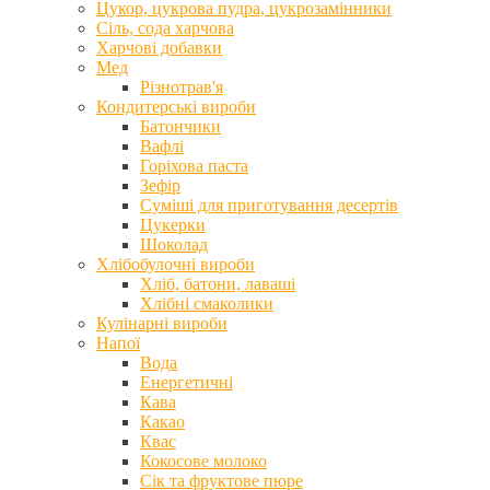
Цукор, цукрова пудра, цукрозамінники
Сіль, сода харчова
Харчові добавки
Мед
Різнотрав'я
Кондитерські вироби
Батончики
Вафлі
Горіхова паста
Зефір
Суміші для приготування десертів
Цукерки
Шоколад
Хлібобулочні вироби
Хліб, батони, лаваші
Хлібні смаколики
Кулінарні вироби
Напої
Вода
Енергетичні
Кава
Какао
Квас
Кокосове молоко
Сік та фруктове пюре