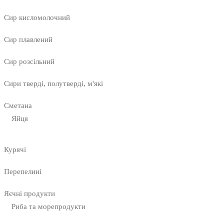
Сир кисломолочний
Сир плавлений
Сир розсільний
Сири тверді, полутверді, м'які
Сметана
Яйця
Курячі
Перепелині
Яєчні продукти
Риба та морепродукти