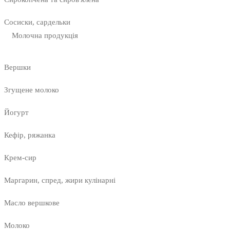
Сосиски, сардельки
Молочна продукція
Вершки
Згущене молоко
Йогурт
Кефір, ряжанка
Крем-сир
Маргарин, спред, жири кулінарні
Масло вершкове
Молоко