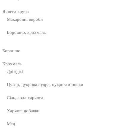
Ячнева крупа
Макаронні вироби
Борошно, крохмаль
Борошно
Крохмаль
Дріжджі
Цукор, цукрова пудра, цукрозамінники
Сіль, сода харчова
Харчові добавки
Мед