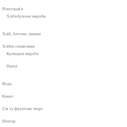
Різнотрав'я
Хлібобулочні вироби
Хліб, батони, лаваші
Хлібні смаколики
Кулінарні вироби
Напої
Вода
Какао
Сік та фруктове пюре
Нектар