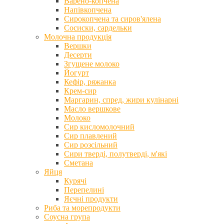
Варено-копчена
Напівкопчена
Сирокопчена та сиров'ялена
Сосиски, сардельки
Молочна продукція
Вершки
Десерти
Згущене молоко
Йогурт
Кефір, ряжанка
Крем-сир
Маргарин, спред, жири кулінарні
Масло вершкове
Молоко
Сир кисломолочний
Сир плавлений
Сир розсільний
Сири тверді, полутверді, м'які
Сметана
Яйця
Курячі
Перепелині
Яєчні продукти
Риба та морепродукти
Соусна група