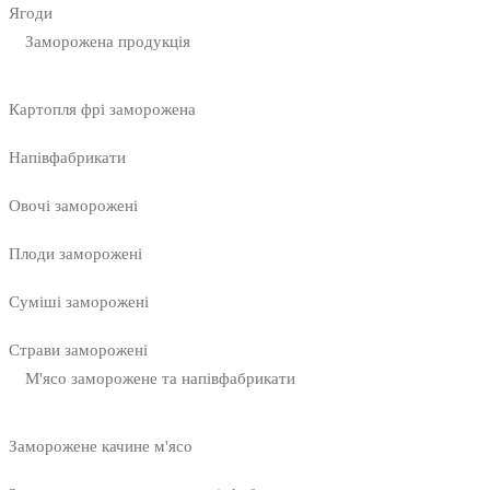
Ягоди
Заморожена продукція
Картопля фрі заморожена
Напівфабрикати
Овочі заморожені
Плоди заморожені
Суміші заморожені
Страви заморожені
М'ясо заморожене та напівфабрикати
Заморожене качине м'ясо