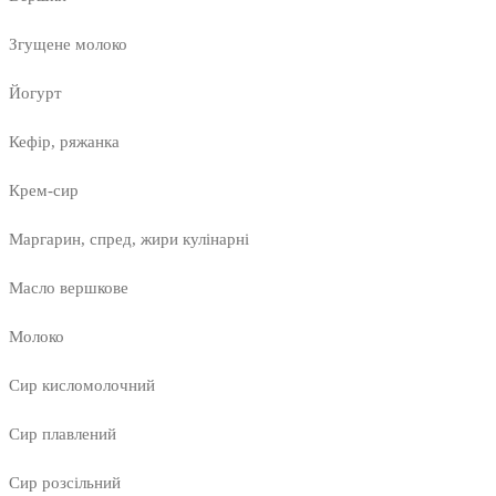
Згущене молоко
Йогурт
Кефір, ряжанка
Крем-сир
Маргарин, спред, жири кулінарні
Масло вершкове
Молоко
Сир кисломолочний
Сир плавлений
Сир розсільний