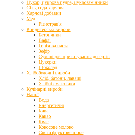
Цукор, цукрова пудра, цукрозамінники
Сіль, сода харчова
Харчові добавки
Мед
Різнотрав'я
Кондитерські вироби
Батончики
Вафлі
Горіхова паста
Зефір
Суміші для приготування десертів
Цукерки
Шоколад
Хлібобулочні вироби
Хліб, батони, лаваші
Хлібні смаколики
Кулінарні вироби
Напої
Вода
Енергетичні
Кава
Какао
Квас
Кокосове молоко
Сік та фруктове пюре