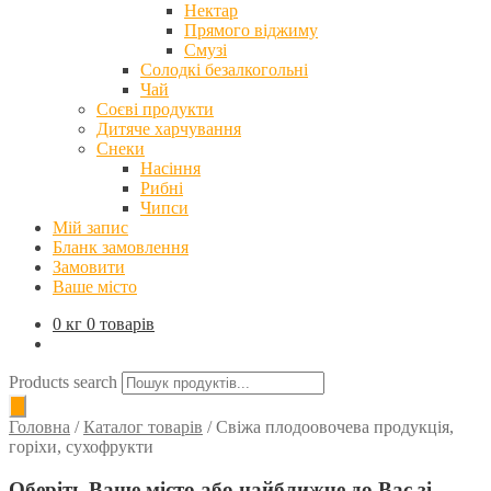
Нектар
Прямого віджиму
Смузі
Солодкі безалкогольні
Чай
Соєві продукти
Дитяче харчування
Снеки
Насіння
Рибні
Чипси
Мій запис
Бланк замовлення
Замовити
Ваше місто
0 кг
0 товарів
Products search
Головна
/
Каталог товарів
/
Свіжа плодоовочева продукція,
горіхи, сухофрукти
Оберіть Ваше місто або найближче до Вас зі