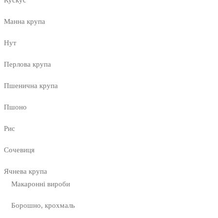
Кускус
Манна крупа
Нут
Перлова крупа
Пшенична крупа
Пшоно
Рис
Сочевиця
Ячнева крупа
Макаронні вироби
Борошно, крохмаль