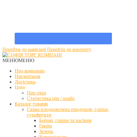
Перейти до навігації
Перейти до контенту
МЕНЮ
МЕНЮ
Про компанію
Презентація
Логістика
Ціни
Про ціни
Статистика цін / прайс
Каталог товарів
Свіжа плодоовочева продукція, горіхи,
сухофрукти
Бобові, горіхи та насіння
Гриби
Зелень
Коренеплоди