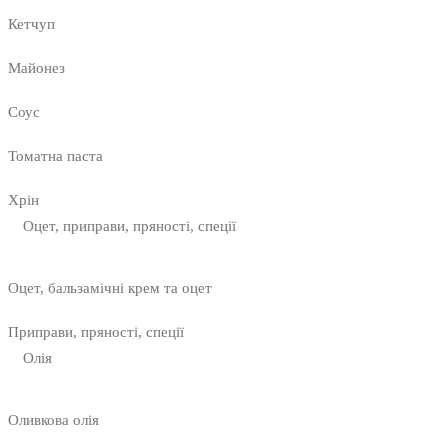
Кетчуп
Майонез
Соус
Томатна паста
Хрін
Оцет, приправи, пряності, спеції
Оцет, бальзамічні крем та оцет
Приправи, пряності, спеції
Олія
Оливкова олія