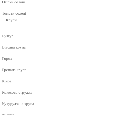
Огірки солоні
Томати солені
Крупи
Булгур
Вівсяна крупа
Горох
Гречана крупа
Кіноа
Кокосова стружка
Кукурудзяна крупа