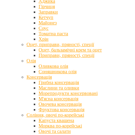
Аджика
Гірчиця
Заправки
Кетчуп
Майонез
Соус
Томатна паста
Хрін
Оцет, приправи, пряності, спеції
Оцет, бальзамічні крем та оцет
Приправи, пряності, спеції
Олія
Оливкова олія
Соняшникова олія
Консервація
Грибна консервація
Маслини та оливки
Морепродукти консервовані
М'ясна консервація
Овочева консервація
Фруктова консервація
Соління, овочі по-корейські
Капуста квашена
Морква по-корейські
Овочі та салати