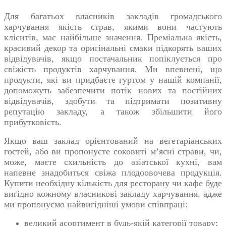
Для багатьох власників закладів громадського
харчування якість страв, якими вони частують
клієнтів, має найбільше значення. Преміальна якість,
красивий декор та оригінальні смаки підкорять ваших
відвідувачів, якщо постачальник попіклується про
свіжість продуктів харчування. Ми впевнені, що
продукти, які ви придбаєте гуртом у нашій компанії,
допоможуть забезпечити потік нових та постійних
відвідувачів, здобути та підтримати позитивну
репутацію закладу, а також збільшити його
прибутковість.
Якщо ваш заклад орієнтований на вегетаріанських
гостей, або ви пропонуєте соковиті м’ясні страви, чи,
може, маєте схильність до азіатської кухні, вам
напевне знадобиться свіжа
плодоовочева продукція.
Купити
необхідну кількість для ресторану чи кафе буде
вигідно кожному власникові закладу харчування, адже
ми пропонуємо найвигідніші умови співпраці:
великий асортимент в будь-якій категорії товару;