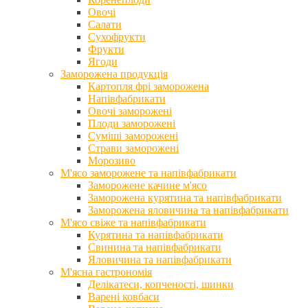
Овочі
Салати
Сухофрукти
Фрукти
Ягоди
Заморожена продукція
Картопля фрі заморожена
Напівфабрикати
Овочі заморожені
Плоди заморожені
Суміші заморожені
Страви заморожені
Морозиво
М'ясо заморожене та напівфабрикати
Заморожене качине м'ясо
Заморожена курятина та напівфабрикати
Заморожена яловичина та напівфабрикати
М'ясо свіже та напівфабрикати
Курятина та напівфабрикати
Свинина та напівфабрикати
Яловичина та напівфабрикати
М'ясна гастрономія
Делікатеси, копченості, шинки
Варені ковбаси