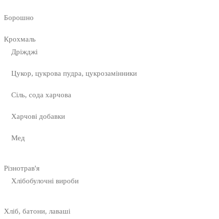
Борошно
Крохмаль
Дріжджі
Цукор, цукрова пудра, цукрозамінники
Сіль, сода харчова
Харчові добавки
Мед
Різнотрав'я
Хлібобулочні вироби
Хліб, батони, лаваші