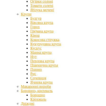
Огірки солоні
Томати солені
Яблука мочені
Крупи
Булгур
Вівсяна крупа
Горох
Гречана крупа
Кіноа
Кокосова стружка
Кукурудзяна крупа
Кускус
Манна крупа
Нут
Перлова крупа
Пшенична крупа
Пшоно
Рис
Сочевиця
Ячнева крупа
Макаронні вироби
Борошно, крохмаль
Борошно
Крохмаль
Дріжджі