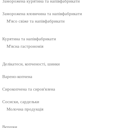
Заморожена курятина та напівфабрикати
Заморожена яловичина та напівфабрикати
М'ясо свіже та напівфабрикати
Курятина та напівфабрикати
М'ясна гастрономія
Делікатеси, копченості, шинки
Варено-копчена
Сирокопчена та сиров'ялена
Сосиски, сардельки
Молочна продукція
Вершки