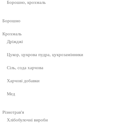
Борошно, крохмаль
Борошно
Крохмаль
Дріжджі
Цукор, цукрова пудра, цукрозамінники
Сіль, сода харчова
Харчові добавки
Мед
Різнотрав'я
Хлібобулочні вироби