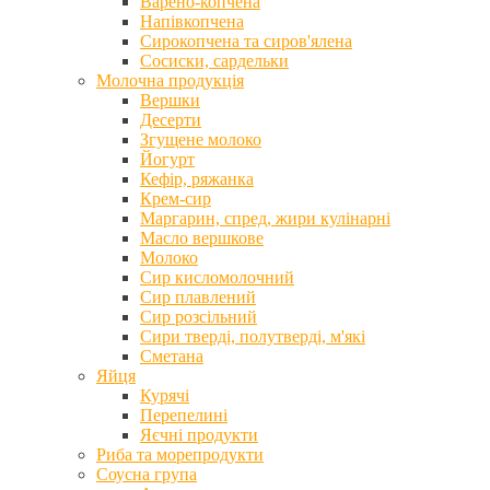
Варено-копчена
Напівкопчена
Сирокопчена та сиров'ялена
Сосиски, сардельки
Молочна продукція
Вершки
Десерти
Згущене молоко
Йогурт
Кефір, ряжанка
Крем-сир
Маргарин, спред, жири кулінарні
Масло вершкове
Молоко
Сир кисломолочний
Сир плавлений
Сир розсільний
Сири тверді, полутверді, м'які
Сметана
Яйця
Курячі
Перепелині
Яєчні продукти
Риба та морепродукти
Соусна група