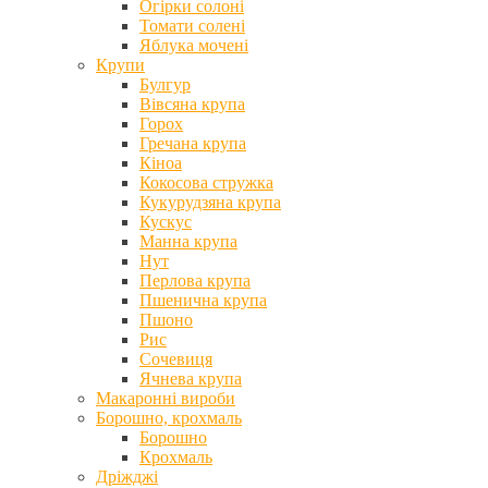
Огірки солоні
Томати солені
Яблука мочені
Крупи
Булгур
Вівсяна крупа
Горох
Гречана крупа
Кіноа
Кокосова стружка
Кукурудзяна крупа
Кускус
Манна крупа
Нут
Перлова крупа
Пшенична крупа
Пшоно
Рис
Сочевиця
Ячнева крупа
Макаронні вироби
Борошно, крохмаль
Борошно
Крохмаль
Дріжджі