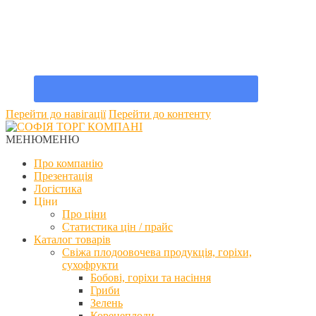
Перейти до навігації
Перейти до контенту
МЕНЮ
МЕНЮ
Про компанію
Презентація
Логістика
Ціни
Про ціни
Статистика цін / прайс
Каталог товарів
Свіжа плодоовочева продукція, горіхи,
сухофрукти
Бобові, горіхи та насіння
Гриби
Зелень
Коренеплоди