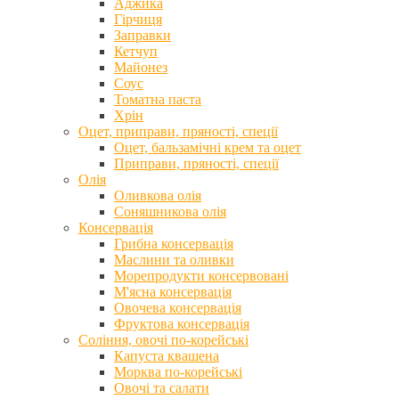
Аджика
Гірчиця
Заправки
Кетчуп
Майонез
Соус
Томатна паста
Хрін
Оцет, приправи, пряності, спеції
Оцет, бальзамічні крем та оцет
Приправи, пряності, спеції
Олія
Оливкова олія
Соняшникова олія
Консервація
Грибна консервація
Маслини та оливки
Морепродукти консервовані
М'ясна консервація
Овочева консервація
Фруктова консервація
Соління, овочі по-корейські
Капуста квашена
Морква по-корейські
Овочі та салати