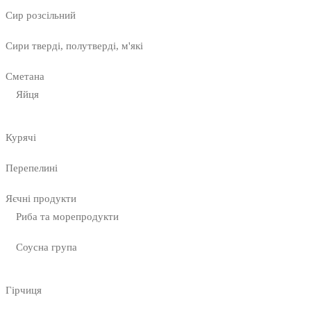
Сир розсільний
Сири тверді, полутверді, м'які
Сметана
Яйця
Курячі
Перепелині
Яєчні продукти
Риба та морепродукти
Соусна група
Гірчиця