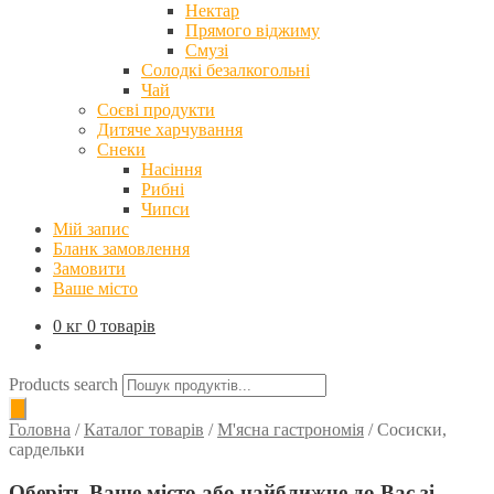
Нектар
Прямого віджиму
Смузі
Солодкі безалкогольні
Чай
Соєві продукти
Дитяче харчування
Снеки
Насіння
Рибні
Чипси
Мій запис
Бланк замовлення
Замовити
Ваше місто
0 кг
0 товарів
Products search
Головна
/
Каталог товарів
/
М'ясна гастрономія
/
Сосиски,
сардельки
Оберіть Ваше місто або найближче до Вас зі