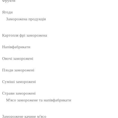
Фрукти
Ягоди
Заморожена продукція
Картопля фрі заморожена
Напівфабрикати
Овочі заморожені
Плоди заморожені
Суміші заморожені
Страви заморожені
М'ясо заморожене та напівфабрикати
Заморожене качине м'ясо