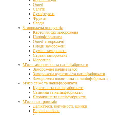
Овочі
Салати
Сухофрукти
Фрукти
Ягоди
Заморожена продукція
Картопля фрі заморожена
Напівфабрикати
Овочі заморожені
Плоди заморожені
Суміші заморожені
Страви заморожені
Морозиво
М'ясо заморожене та напівфабрикати
Заморожене качине м'ясо
Заморожена курятина та напівфабрикати
Заморожена яловичина та напівфабрикати
М'ясо свіже та напівфабрикати
Курятина та напівфабрикати
Свинина та напівфабрикати
Яловичина та напівфабрикати
М'ясна гастрономія
Делікатеси, копченості, шинки
Варені ковбаси