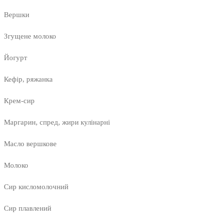
Вершки
Згущене молоко
Йогурт
Кефір, ряжанка
Крем-сир
Маргарин, спред, жири кулінарні
Масло вершкове
Молоко
Сир кисломолочний
Сир плавлений