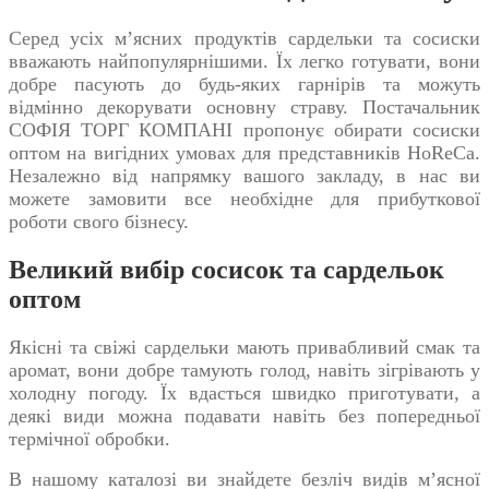
Серед усіх м’ясних продуктів сардельки та сосиски
вважають найпопулярнішими. Їх легко готувати, вони
добре пасують до будь-яких гарнірів та можуть
відмінно декорувати основну страву. Постачальник
СОФІЯ ТОРГ КОМПАНІ пропонує обирати
сосиски
оптом
на вигідних умовах для представників
HoReCa
.
Незалежно від напрямку вашого закладу, в нас ви
можете замовити все необхідне для прибуткової
роботи свого бізнесу.
Великий вибір сосисок та сардельок
оптом
Якісні та свіжі сардельки мають привабливий смак та
аромат, вони добре тамують голод, навіть зігрівають у
холодну погоду. Їх вдасться швидко приготувати, а
деякі види можна подавати навіть без попередньої
термічної обробки.
В нашому каталозі ви знайдете безліч видів м’ясної