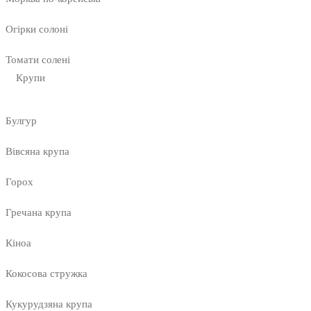
Огірки солоні
Томати солені
Крупи
Булгур
Вівсяна крупа
Горох
Гречана крупа
Кіноа
Кокосова стружка
Кукурудзяна крупа