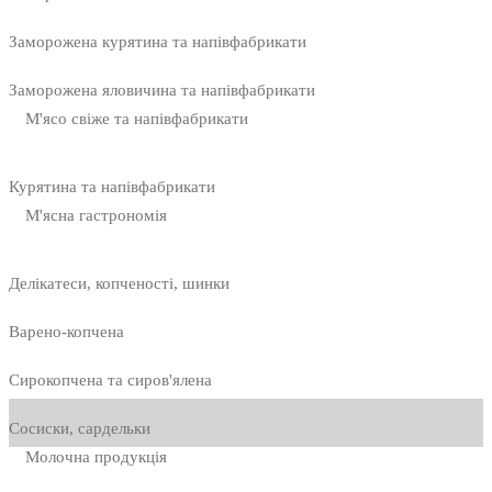
Заморожена курятина та напівфабрикати
Заморожена яловичина та напівфабрикати
М'ясо свіже та напівфабрикати
Курятина та напівфабрикати
М'ясна гастрономія
Делікатеси, копченості, шинки
Варено-копчена
Сирокопчена та сиров'ялена
Сосиски, сардельки
Молочна продукція