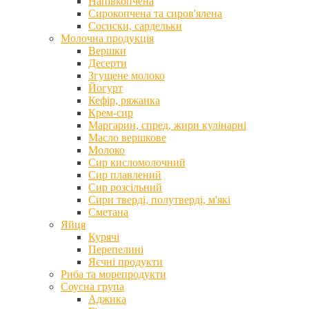
Напівкопчена
Сирокопчена та сиров'ялена
Сосиски, сардельки
Молочна продукція
Вершки
Десерти
Згущене молоко
Йогурт
Кефір, ряжанка
Крем-сир
Маргарин, спред, жири кулінарні
Масло вершкове
Молоко
Сир кисломолочний
Сир плавлений
Сир розсільний
Сири тверді, полутверді, м'які
Сметана
Яйця
Курячі
Перепелині
Яєчні продукти
Риба та морепродукти
Соусна група
Аджика