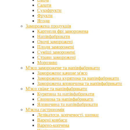
Салати
Сухофрукти
Фрукти
Ягоди
Заморожена продукція
Картопля фрі заморожена
Напівфабрикати
Овочі заморожені
Плоди заморожені
Суміші заморожені
Страви заморожені
Морозиво
М'ясо заморожене та напівфабрикати
Заморожене качине м'ясо
Заморожена курятина та напівфабрикати
Заморожена яловичина та напівфабрикати
М'ясо свіже та напівфабрикати
Курятина та напівфабрикати
Свинина та напівфабрикати
Яловичина та напівфабрикати
М'ясна гастрономія
Делікатеси, копченості, шинки
Варені ковбаси
Варено-копчена