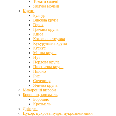
Томати солені
Яблука мочені
Крупи
Булгур
Вівсяна крупа
Горох
Гречана крупа
Кіноа
Кокосова стружка
Кукурудзяна крупа
Кускус
Манна крупа
Нут
Перлова крупа
Пшенична крупа
Пшоно
Рис
Сочевиця
Ячнева крупа
Макаронні вироби
Борошно, крохмаль
Борошно
Крохмаль
Дріжджі
Цукор, цукрова пудра, цукрозамінники