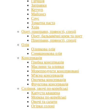
Гірчиця
Заправки
Кетчуп
Майонез
Соус
Томатна паста
Хрін
Оцет, приправи, пряності, спеції
Оцет, бальзамічні крем та оцет
Приправи, пряності, спеції
Олія
Оливкова олія
Соняшникова олія
Консервація
Грибна консервація
Маслини та оливки
Морепродукти консервовані
М'ясна консервація
Овочева консервація
Фруктова консервація
Соління, овочі по-корейські
Капуста квашена
Морква по-корейські
Овочі та салати
Огірки солоні