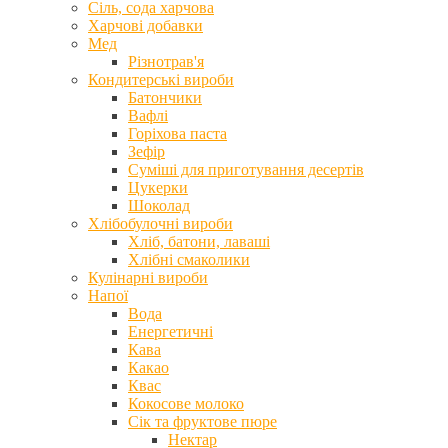
Сіль, сода харчова
Харчові добавки
Мед
Різнотрав'я
Кондитерські вироби
Батончики
Вафлі
Горіхова паста
Зефір
Суміші для приготування десертів
Цукерки
Шоколад
Хлібобулочні вироби
Хліб, батони, лаваші
Хлібні смаколики
Кулінарні вироби
Напої
Вода
Енергетичні
Кава
Какао
Квас
Кокосове молоко
Сік та фруктове пюре
Нектар