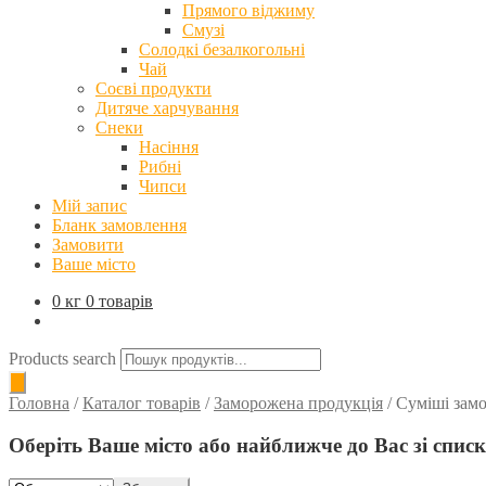
Прямого віджиму
Смузі
Солодкі безалкогольні
Чай
Соєві продукти
Дитяче харчування
Снеки
Насіння
Рибні
Чипси
Мій запис
Бланк замовлення
Замовити
Ваше місто
0 кг
0 товарів
Products search
Головна
/
Каталог товарів
/
Заморожена продукція
/
Суміші зам
Оберіть Ваше місто або найближче до Вас зі спис