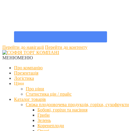
Перейти до навігації
Перейти до контенту
МЕНЮ
МЕНЮ
Про компанію
Презентація
Логістика
Ціни
Про ціни
Статистика цін / прайс
Каталог товарів
Свіжа плодоовочева продукція, горіхи, сухофрукти
Бобові, горіхи та насіння
Гриби
Зелень
Коренеплоди
Овочі