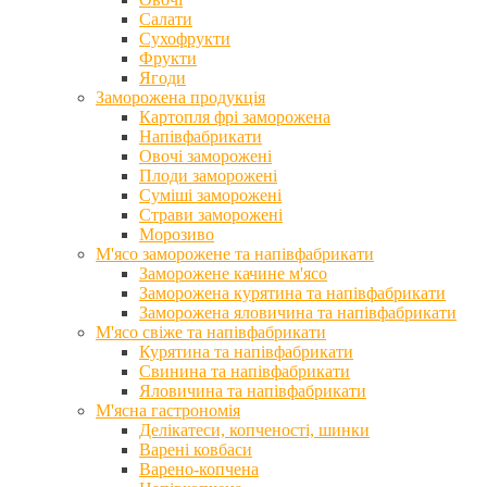
Салати
Сухофрукти
Фрукти
Ягоди
Заморожена продукція
Картопля фрі заморожена
Напівфабрикати
Овочі заморожені
Плоди заморожені
Суміші заморожені
Страви заморожені
Морозиво
М'ясо заморожене та напівфабрикати
Заморожене качине м'ясо
Заморожена курятина та напівфабрикати
Заморожена яловичина та напівфабрикати
М'ясо свіже та напівфабрикати
Курятина та напівфабрикати
Свинина та напівфабрикати
Яловичина та напівфабрикати
М'ясна гастрономія
Делікатеси, копченості, шинки
Варені ковбаси
Варено-копчена