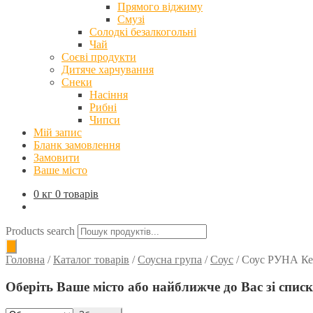
Прямого віджиму
Смузі
Солодкі безалкогольні
Чай
Соєві продукти
Дитяче харчування
Снеки
Насіння
Рибні
Чипси
Мій запис
Бланк замовлення
Замовити
Ваше місто
0 кг
0 товарів
Products search
Головна
/
Каталог товарів
/
Соусна група
/
Соус
/
Соус РУНА Кетч
Оберіть Ваше місто або найближче до Вас зі спис