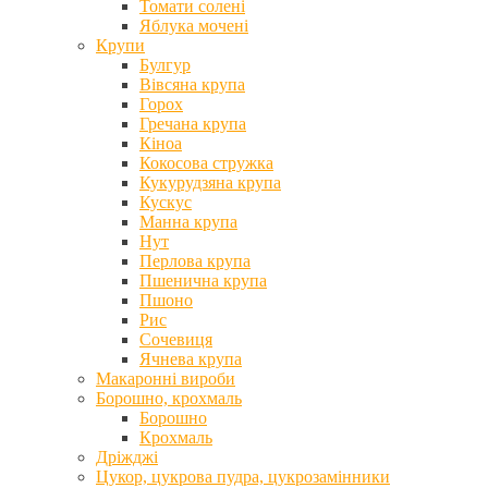
Томати солені
Яблука мочені
Крупи
Булгур
Вівсяна крупа
Горох
Гречана крупа
Кіноа
Кокосова стружка
Кукурудзяна крупа
Кускус
Манна крупа
Нут
Перлова крупа
Пшенична крупа
Пшоно
Рис
Сочевиця
Ячнева крупа
Макаронні вироби
Борошно, крохмаль
Борошно
Крохмаль
Дріжджі
Цукор, цукрова пудра, цукрозамінники