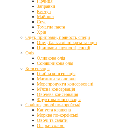
Гірчиця
Заправки
Кетчуп
Майонез
Соус
Томатна паста
Хрін
Оцет, приправи, пряності, спеції
Оцет, бальзамічні крем та оцет
Приправи, пряності, спеції
Олія
Оливкова олія
Соняшникова олія
Консервація
Грибна консервація
Маслини та оливки
Морепродукти консервовані
М'ясна консервація
Овочева консервація
Фруктова консервація
Соління, овочі по-корейські
Капуста квашена
Морква по-корейські
Овочі та салати
Огірки солоні