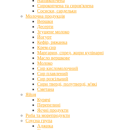
Напівкопчена
Сирокопчена та сиров'ялена
Сосиски, сардельки
Молочна продукція
Вершки
Десерти
Згущене молоко
Йогурт
Кефір, ряжанка
Крем-сир
Маргарин, спред, жири кулінарні
Масло вершкове
Молоко
Сир кисломолочний
Сир плавлений
Сир розсільний
Сири тверді, полутверді, м'які
Сметана
Яйця
Курячі
Перепелині
Яєчні продукти
Риба та морепродукти
Соусна група
Аджика