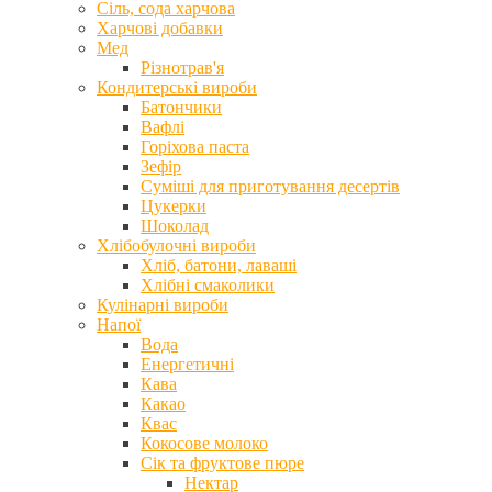
Сіль, сода харчова
Харчові добавки
Мед
Різнотрав'я
Кондитерські вироби
Батончики
Вафлі
Горіхова паста
Зефір
Суміші для приготування десертів
Цукерки
Шоколад
Хлібобулочні вироби
Хліб, батони, лаваші
Хлібні смаколики
Кулінарні вироби
Напої
Вода
Енергетичні
Кава
Какао
Квас
Кокосове молоко
Сік та фруктове пюре
Нектар