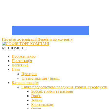
Перейти до навігації
Перейти до контенту
МЕНЮ
МЕНЮ
Про компанію
Презентація
Логістика
Ціни
Про ціни
Статистика цін / прайс
Каталог товарів
Свіжа плодоовочева продукція, горіхи, сухофрукти
Бобові, горіхи та насіння
Гриби
Зелень
Коренеплоди
Овочі