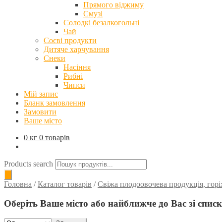
Прямого віджиму
Смузі
Солодкі безалкогольні
Чай
Соєві продукти
Дитяче харчування
Снеки
Насіння
Рибні
Чипси
Мій запис
Бланк замовлення
Замовити
Ваше місто
0 кг
0 товарів
Products search
Головна
/
Каталог товарів
/
Свіжа плодоовочева продукція, горі
Оберіть Ваше місто або найближче до Вас зі спис