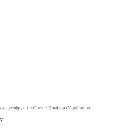
хи, сухофрукти
/
Овочі
/
Помідор (Україна), кг
ку