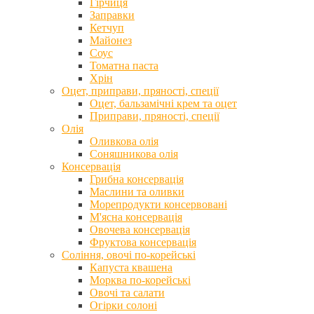
Гірчиця
Заправки
Кетчуп
Майонез
Соус
Томатна паста
Хрін
Оцет, приправи, пряності, спеції
Оцет, бальзамічні крем та оцет
Приправи, пряності, спеції
Олія
Оливкова олія
Соняшникова олія
Консервація
Грибна консервація
Маслини та оливки
Морепродукти консервовані
М'ясна консервація
Овочева консервація
Фруктова консервація
Соління, овочі по-корейські
Капуста квашена
Морква по-корейські
Овочі та салати
Огірки солоні