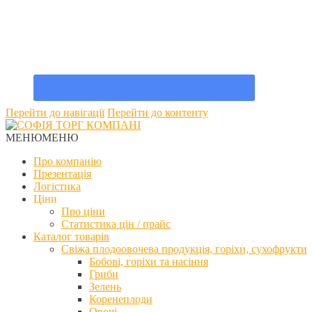
Перейти до навігації
Перейти до контенту
МЕНЮ
МЕНЮ
Про компанію
Презентація
Логістика
Ціни
Про ціни
Статистика цін / прайс
Каталог товарів
Свіжа плодоовочева продукція, горіхи, сухофрукти
Бобові, горіхи та насіння
Гриби
Зелень
Коренеплоди
Овочі