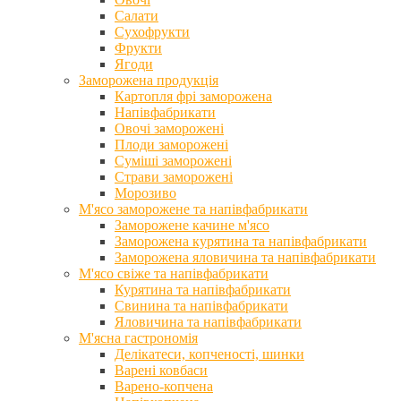
Салати
Сухофрукти
Фрукти
Ягоди
Заморожена продукція
Картопля фрі заморожена
Напівфабрикати
Овочі заморожені
Плоди заморожені
Суміші заморожені
Страви заморожені
Морозиво
М'ясо заморожене та напівфабрикати
Заморожене качине м'ясо
Заморожена курятина та напівфабрикати
Заморожена яловичина та напівфабрикати
М'ясо свіже та напівфабрикати
Курятина та напівфабрикати
Свинина та напівфабрикати
Яловичина та напівфабрикати
М'ясна гастрономія
Делікатеси, копченості, шинки
Варені ковбаси
Варено-копчена