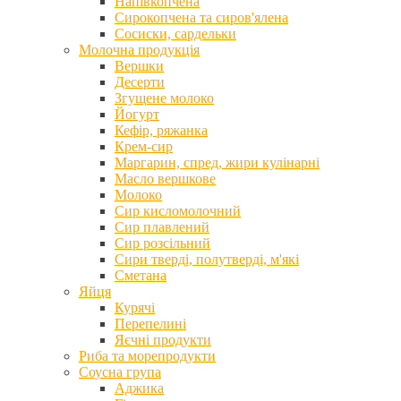
Напівкопчена
Сирокопчена та сиров'ялена
Сосиски, сардельки
Молочна продукція
Вершки
Десерти
Згущене молоко
Йогурт
Кефір, ряжанка
Крем-сир
Маргарин, спред, жири кулінарні
Масло вершкове
Молоко
Сир кисломолочний
Сир плавлений
Сир розсільний
Сири тверді, полутверді, м'які
Сметана
Яйця
Курячі
Перепелині
Яєчні продукти
Риба та морепродукти
Соусна група
Аджика