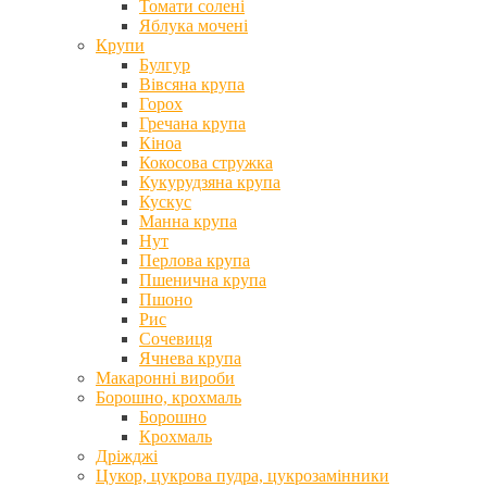
Томати солені
Яблука мочені
Крупи
Булгур
Вівсяна крупа
Горох
Гречана крупа
Кіноа
Кокосова стружка
Кукурудзяна крупа
Кускус
Манна крупа
Нут
Перлова крупа
Пшенична крупа
Пшоно
Рис
Сочевиця
Ячнева крупа
Макаронні вироби
Борошно, крохмаль
Борошно
Крохмаль
Дріжджі
Цукор, цукрова пудра, цукрозамінники