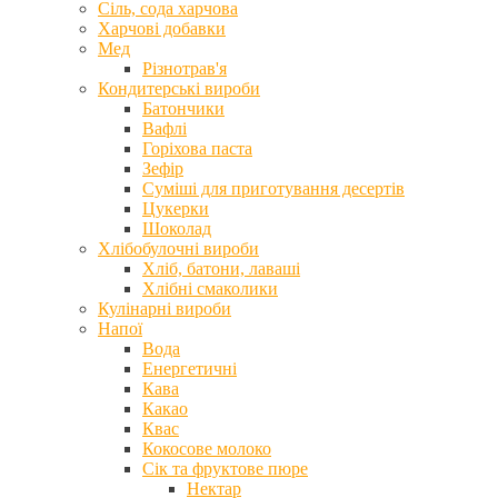
Сіль, сода харчова
Харчові добавки
Мед
Різнотрав'я
Кондитерські вироби
Батончики
Вафлі
Горіхова паста
Зефір
Суміші для приготування десертів
Цукерки
Шоколад
Хлібобулочні вироби
Хліб, батони, лаваші
Хлібні смаколики
Кулінарні вироби
Напої
Вода
Енергетичні
Кава
Какао
Квас
Кокосове молоко
Сік та фруктове пюре
Нектар