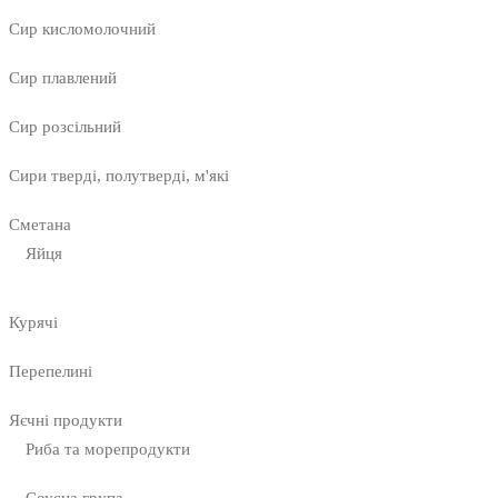
Сир кисломолочний
Сир плавлений
Сир розсільний
Сири тверді, полутверді, м'які
Сметана
Яйця
Курячі
Перепелині
Яєчні продукти
Риба та морепродукти
Соусна група