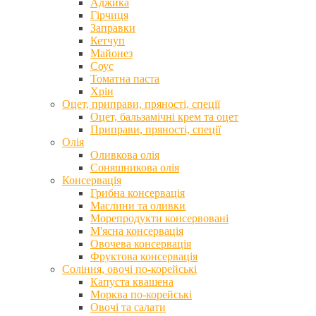
Аджика
Гірчиця
Заправки
Кетчуп
Майонез
Соус
Томатна паста
Хрін
Оцет, приправи, пряності, спеції
Оцет, бальзамічні крем та оцет
Приправи, пряності, спеції
Олія
Оливкова олія
Соняшникова олія
Консервація
Грибна консервація
Маслини та оливки
Морепродукти консервовані
М'ясна консервація
Овочева консервація
Фруктова консервація
Соління, овочі по-корейські
Капуста квашена
Морква по-корейські
Овочі та салати