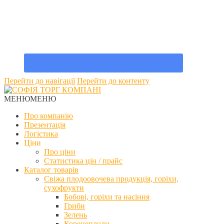
Перейти до навігації
Перейти до контенту
МЕНЮ
МЕНЮ
Про компанію
Презентація
Логістика
Ціни
Про ціни
Статистика цін / прайс
Каталог товарів
Свіжа плодоовочева продукція, горіхи,
сухофрукти
Бобові, горіхи та насіння
Гриби
Зелень
Коренеплоди