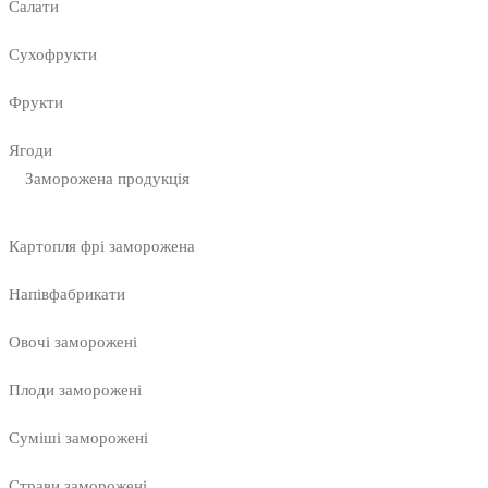
Салати
Сухофрукти
Фрукти
Ягоди
Заморожена продукція
Картопля фрі заморожена
Напівфабрикати
Овочі заморожені
Плоди заморожені
Суміші заморожені
Страви заморожені