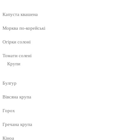
Капуста квашена
Морква по-корейські
Огірки солоні
Томати солені
Крупи
Булгур
Вівсяна крупа
Горох
Гречана крупа
Кіноа