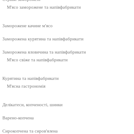
М'ясо заморожене та напівфабрикати
Заморожене качине м'ясо
Заморожена курятина та напівфабрикати
Заморожена яловичина та напівфабрикати
М'ясо свіже та напівфабрикати
Курятина та напівфабрикати
М'ясна гастрономія
Делікатеси, копченості, шинки
Варено-копчена
Сирокопчена та сиров'ялена