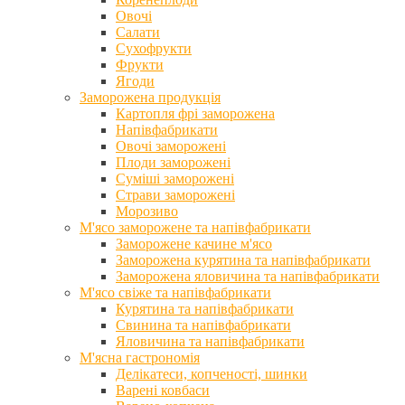
Овочі
Салати
Сухофрукти
Фрукти
Ягоди
Заморожена продукція
Картопля фрі заморожена
Напівфабрикати
Овочі заморожені
Плоди заморожені
Суміші заморожені
Страви заморожені
Морозиво
М'ясо заморожене та напівфабрикати
Заморожене качине м'ясо
Заморожена курятина та напівфабрикати
Заморожена яловичина та напівфабрикати
М'ясо свіже та напівфабрикати
Курятина та напівфабрикати
Свинина та напівфабрикати
Яловичина та напівфабрикати
М'ясна гастрономія
Делікатеси, копченості, шинки
Варені ковбаси