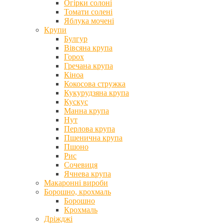
Огірки солоні
Томати солені
Яблука мочені
Крупи
Булгур
Вівсяна крупа
Горох
Гречана крупа
Кіноа
Кокосова стружка
Кукурудзяна крупа
Кускус
Манна крупа
Нут
Перлова крупа
Пшенична крупа
Пшоно
Рис
Сочевиця
Ячнева крупа
Макаронні вироби
Борошно, крохмаль
Борошно
Крохмаль
Дріжджі