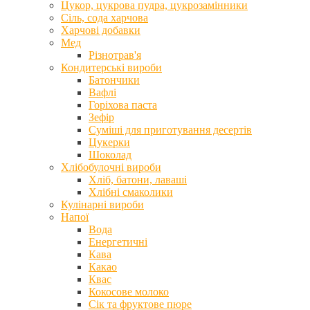
Цукор, цукрова пудра, цукрозамінники
Сіль, сода харчова
Харчові добавки
Мед
Різнотрав'я
Кондитерські вироби
Батончики
Вафлі
Горіхова паста
Зефір
Суміші для приготування десертів
Цукерки
Шоколад
Хлібобулочні вироби
Хліб, батони, лаваші
Хлібні смаколики
Кулінарні вироби
Напої
Вода
Енергетичні
Кава
Какао
Квас
Кокосове молоко
Сік та фруктове пюре