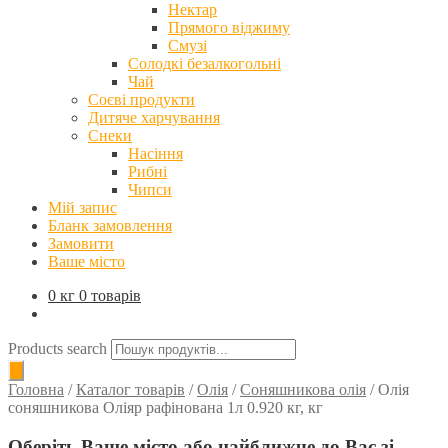
Нектар
Прямого віджиму
Смузі
Солодкі безалкогольні
Чай
Соєві продукти
Дитяче харчування
Снеки
Насіння
Рибні
Чипси
Мій запис
Бланк замовлення
Замовити
Ваше місто
0 кг
0 товарів
Products search
Головна
/
Каталог товарів
/
Олія
/
Соняшникова олія
/
Олія
соняшникова Оліяр рафінована 1л 0.920 кг, кг
Оберіть Ваше місто або найближче до Вас зі