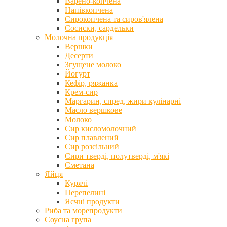
Варено-копчена
Напівкопчена
Сирокопчена та сиров'ялена
Сосиски, сардельки
Молочна продукція
Вершки
Десерти
Згущене молоко
Йогурт
Кефір, ряжанка
Крем-сир
Маргарин, спред, жири кулінарні
Масло вершкове
Молоко
Сир кисломолочний
Сир плавлений
Сир розсільний
Сири тверді, полутверді, м'які
Сметана
Яйця
Курячі
Перепелині
Яєчні продукти
Риба та морепродукти
Соусна група