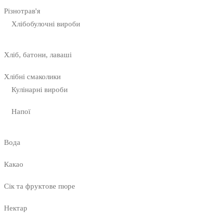
Різнотрав'я
Хлібобулочні вироби
Хліб, батони, лаваші
Хлібні смаколики
Кулінарні вироби
Напої
Вода
Какао
Сік та фруктове пюре
Нектар