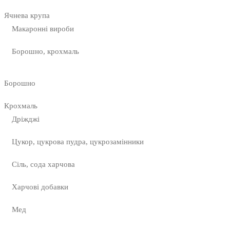
Ячнева крупа
Макаронні вироби
Борошно, крохмаль
Борошно
Крохмаль
Дріжджі
Цукор, цукрова пудра, цукрозамінники
Сіль, сода харчова
Харчові добавки
Мед