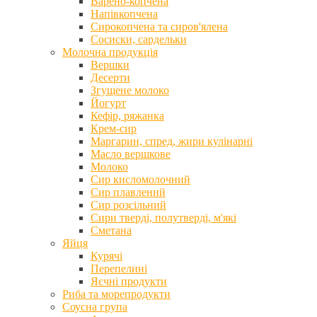
Варено-копчена
Напівкопчена
Сирокопчена та сиров'ялена
Сосиски, сардельки
Молочна продукція
Вершки
Десерти
Згущене молоко
Йогурт
Кефір, ряжанка
Крем-сир
Маргарин, спред, жири кулінарні
Масло вершкове
Молоко
Сир кисломолочний
Сир плавлений
Сир розсільний
Сири тверді, полутверді, м'які
Сметана
Яйця
Курячі
Перепелині
Яєчні продукти
Риба та морепродукти
Соусна група