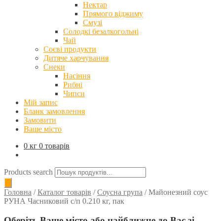
Нектар
Прямого віджиму
Смузі
Солодкі безалкогольні
Чай
Соєві продукти
Дитяче харчування
Снеки
Насіння
Рибні
Чипси
Мій запис
Бланк замовлення
Замовити
Ваше місто
0 кг
0 товарів
Products search
Головна
/
Каталог товарів
/
Соусна група
/
Майонезний соус
РУНА Часниковий с/п 0.210 кг, пак
Оберіть Ваше місто або найближче до Вас зі