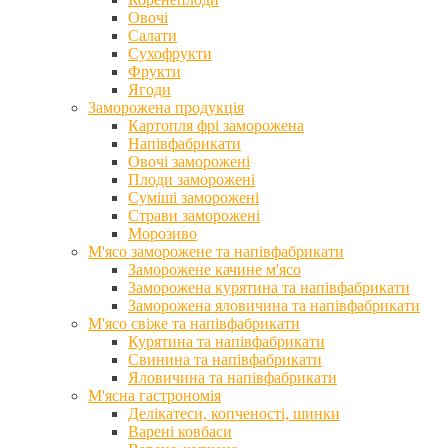
Овочі
Салати
Сухофрукти
Фрукти
Ягоди
Заморожена продукція
Картопля фрі заморожена
Напівфабрикати
Овочі заморожені
Плоди заморожені
Суміші заморожені
Страви заморожені
Морозиво
М'ясо заморожене та напівфабрикати
Заморожене качине м'ясо
Заморожена курятина та напівфабрикати
Заморожена яловичина та напівфабрикати
М'ясо свіже та напівфабрикати
Курятина та напівфабрикати
Свинина та напівфабрикати
Яловичина та напівфабрикати
М'ясна гастрономія
Делікатеси, копченості, шинки
Варені ковбаси