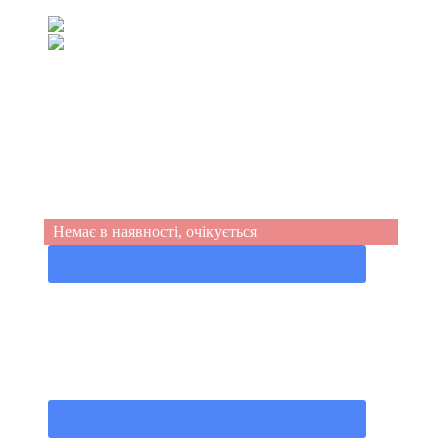
(067) 539-99-44
(050) 555-49-94
Немає в наявності, очікується