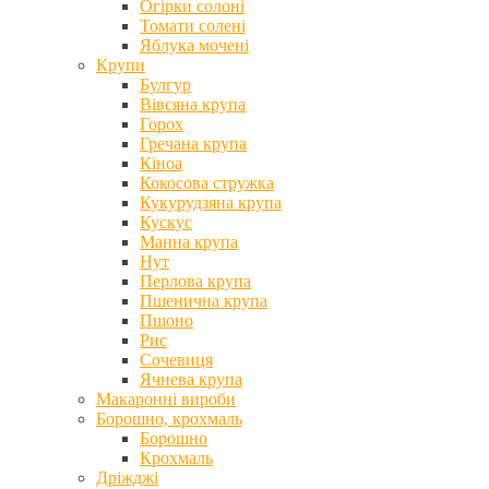
Огірки солоні
Томати солені
Яблука мочені
Крупи
Булгур
Вівсяна крупа
Горох
Гречана крупа
Кіноа
Кокосова стружка
Кукурудзяна крупа
Кускус
Манна крупа
Нут
Перлова крупа
Пшенична крупа
Пшоно
Рис
Сочевиця
Ячнева крупа
Макаронні вироби
Борошно, крохмаль
Борошно
Крохмаль
Дріжджі