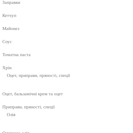
Заправки
Кетчуп
Майонез
Соус
Томатна паста
Хрін
Оцет, приправи, пряності, спеції
Оцет, бальзамічні крем та оцет
Приправи, пряності, спеції
Олія
Оливкова олія