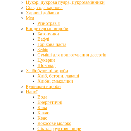
Цукор, цукрова пудра, цукрозамінники
Сіль, сода харчова
Харчові добавки
Мед
Різнотрав'я
Кондитерські вироби
Батончики
Вафлі
Горіхова паста
Зефір
Суміші для приготування десертів
Цукерки
Шоколад
Хлібобулочні вироби
Хліб, батони, лаваші
Хлібні смаколики
Кулінарні вироби
Напої
Вода
Енергетичні
Кава
Какао
Квас
Кокосове молоко
Сік та фруктове пюре