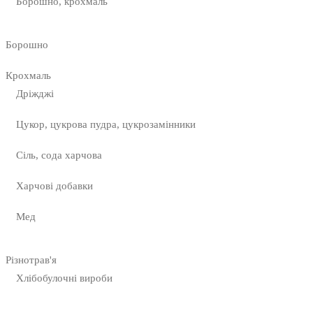
Борошно, крохмаль
Борошно
Крохмаль
Дріжджі
Цукор, цукрова пудра, цукрозамінники
Сіль, сода харчова
Харчові добавки
Мед
Різнотрав'я
Хлібобулочні вироби