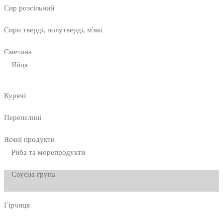
Сир розсільний
Сири тверді, полутверді, м'які
Сметана
Яйця
Курячі
Перепелині
Яєчні продукти
Риба та морепродукти
Соусна група
Гірчиця