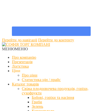
Перейти до навігації
Перейти до контенту
МЕНЮ
МЕНЮ
Про компанію
Презентація
Логістика
Ціни
Про ціни
Статистика цін / прайс
Каталог товарів
Свіжа плодоовочева продукція, горіхи,
сухофрукти
Бобові, горіхи та насіння
Гриби
Зелень
Коренеплоди