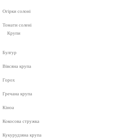
Огірки солоні
Томати солені
Крупи
Булгур
Вівсяна крупа
Горох
Гречана крупа
Кіноа
Кокосова стружка
Кукурудзяна крупа