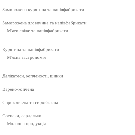
Заморожена курятина та напівфабрикати
Заморожена яловичина та напівфабрикати
М'ясо свіже та напівфабрикати
Курятина та напівфабрикати
М'ясна гастрономія
Делікатеси, копченості, шинки
Варено-копчена
Сирокопчена та сиров'ялена
Сосиски, сардельки
Молочна продукція