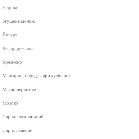
Вершки
Згущене молоко
Йогурт
Кефір, ряжанка
Крем-сир
Маргарин, спред, жири кулінарні
Масло вершкове
Молоко
Сир кисломолочний
Сир плавлений