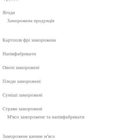
Ягоди
Заморожена продукція
Картопля фрі заморожена
Напівфабрикати
Овочі заморожені
Плоди заморожені
Суміші заморожені
Страви заморожені
М'ясо заморожене та напівфабрикати
Заморожене качине м'ясо