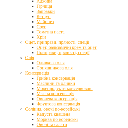
Аджика
Гірчиця
Заправки
Кетчуп
Майонез
Соус
Томатна паста
Хрін
Оцет, приправи, пряності, спеції
Оцет, бальзамічні крем та оцет
Приправи, пряності, спеції
Олія
Оливкова олія
Соняшникова олія
Консервація
Грибна консервація
Маслини та оливки
Морепродукти консервовані
М'ясна консервація
Овочева консервація
Фруктова консервація
Соління, овочі по-корейські
Капуста квашена
Морква по-корейські
Овочі та салати