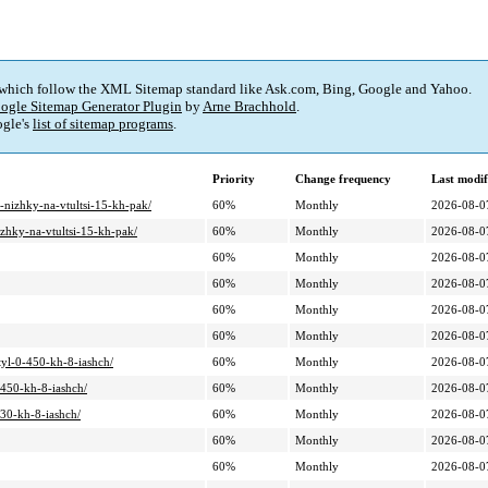
 which follow the XML Sitemap standard like Ask.com, Bing, Google and Yahoo.
ogle Sitemap Generator Plugin
by
Arne Brachhold
.
gle's
list of sitemap programs
.
Priority
Change frequency
Last modi
o-nizhky-na-vtultsi-15-kh-pak/
60%
Monthly
2026-08-0
izhky-na-vtultsi-15-kh-pak/
60%
Monthly
2026-08-0
60%
Monthly
2026-08-0
60%
Monthly
2026-08-0
60%
Monthly
2026-08-0
60%
Monthly
2026-08-0
tyl-0-450-kh-8-iashch/
60%
Monthly
2026-08-0
-450-kh-8-iashch/
60%
Monthly
2026-08-0
430-kh-8-iashch/
60%
Monthly
2026-08-0
60%
Monthly
2026-08-0
60%
Monthly
2026-08-0