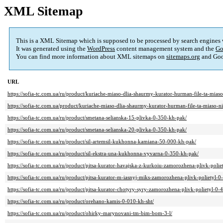
XML Sitemap
This is a XML Sitemap which is supposed to be processed by search engines
It was generated using the
WordPress
content management system and the
Go
You can find more information about XML sitemaps on
sitemaps.org
and Goo
URL
https://sofia-tc.com.ua/ru/product/kuriache-miaso-dlia-shaurmy-kurator-hurman-file-ta-mias
https://sofia-tc.com.ua/product/kuriache-miaso-dlia-shaurmy-kurator-hurman-file-ta-miaso-n
https://sofia-tc.com.ua/ru/product/smetana-selianska-15-plivka-0-350-kh-pak/
https://sofia-tc.com.ua/ru/product/smetana-selianska-20-plivka-0-350-kh-pak/
https://sofia-tc.com.ua/ru/product/sil-artemsil-kukhonna-kamiana-50-000-kh-pak/
https://sofia-tc.com.ua/ru/product/sil-ekstra-una-kukhonna-vyvarna-0-350-kh-pak/
https://sofia-tc.com.ua/ru/product/pitsa-kurator-havajska-z-kurkoiu-zamorozhena-plivk-polie
https://sofia-tc.com.ua/ru/product/pitsa-kurator-m-iasnyj-miks-zamorozhena-plivk-polietyl-0
https://sofia-tc.com.ua/ru/product/pitsa-kurator-chotyry-syry-zamorozhena-plivk-polietyl-0-
https://sofia-tc.com.ua/ru/product/orehano-kamis-0-010-kh-sht/
https://sofia-tc.com.ua/ru/product/ohirky-marynovani-tm-bim-bom-3-l/