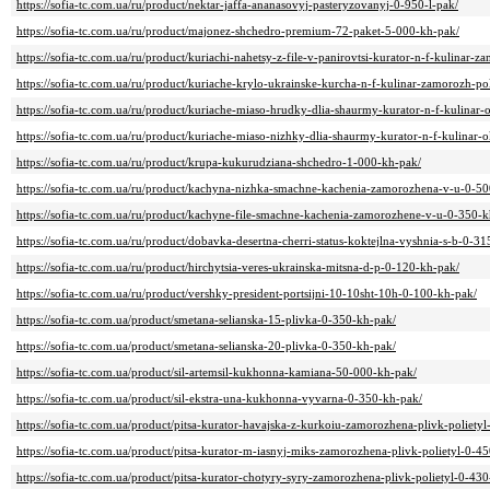
https://sofia-tc.com.ua/ru/product/nektar-jaffa-ananasovyj-pasteryzovanyj-0-950-l-pak/
https://sofia-tc.com.ua/ru/product/majonez-shchedro-premium-72-paket-5-000-kh-pak/
https://sofia-tc.com.ua/ru/product/kuriachi-nahetsy-z-file-v-panirovtsi-kurator-n-f-kulinar
https://sofia-tc.com.ua/ru/product/kuriache-krylo-ukrainske-kurcha-n-f-kulinar-zamorozh-p
https://sofia-tc.com.ua/ru/product/kuriache-miaso-hrudky-dlia-shaurmy-kurator-n-f-kulin
https://sofia-tc.com.ua/ru/product/kuriache-miaso-nizhky-dlia-shaurmy-kurator-n-f-kulina
https://sofia-tc.com.ua/ru/product/krupa-kukurudziana-shchedro-1-000-kh-pak/
https://sofia-tc.com.ua/ru/product/kachyna-nizhka-smachne-kachenia-zamorozhena-v-u-0-5
https://sofia-tc.com.ua/ru/product/kachyne-file-smachne-kachenia-zamorozhene-v-u-0-350-k
https://sofia-tc.com.ua/ru/product/dobavka-desertna-cherri-status-koktejlna-vyshnia-s-b-0-3
https://sofia-tc.com.ua/ru/product/hirchytsia-veres-ukrainska-mitsna-d-p-0-120-kh-pak/
https://sofia-tc.com.ua/ru/product/vershky-president-portsijni-10-10sht-10h-0-100-kh-pak/
https://sofia-tc.com.ua/product/smetana-selianska-15-plivka-0-350-kh-pak/
https://sofia-tc.com.ua/product/smetana-selianska-20-plivka-0-350-kh-pak/
https://sofia-tc.com.ua/product/sil-artemsil-kukhonna-kamiana-50-000-kh-pak/
https://sofia-tc.com.ua/product/sil-ekstra-una-kukhonna-vyvarna-0-350-kh-pak/
https://sofia-tc.com.ua/product/pitsa-kurator-havajska-z-kurkoiu-zamorozhena-plivk-poliety
https://sofia-tc.com.ua/product/pitsa-kurator-m-iasnyj-miks-zamorozhena-plivk-polietyl-0-4
https://sofia-tc.com.ua/product/pitsa-kurator-chotyry-syry-zamorozhena-plivk-polietyl-0-430