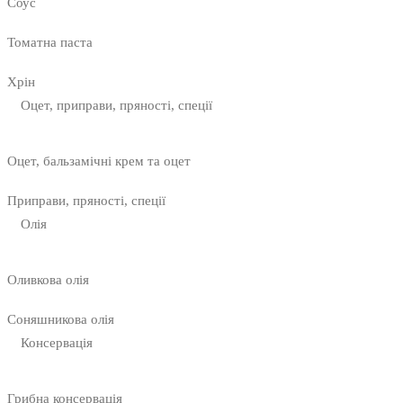
Соус
Томатна паста
Хрін
Оцет, приправи, пряності, спеції
Оцет, бальзамічні крем та оцет
Приправи, пряності, спеції
Олія
Оливкова олія
Соняшникова олія
Консервація
Грибна консервація