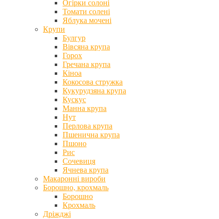
Огірки солоні
Томати солені
Яблука мочені
Крупи
Булгур
Вівсяна крупа
Горох
Гречана крупа
Кіноа
Кокосова стружка
Кукурудзяна крупа
Кускус
Манна крупа
Нут
Перлова крупа
Пшенична крупа
Пшоно
Рис
Сочевиця
Ячнева крупа
Макаронні вироби
Борошно, крохмаль
Борошно
Крохмаль
Дріжджі