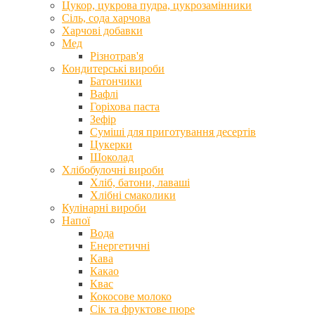
Цукор, цукрова пудра, цукрозамінники
Сіль, сода харчова
Харчові добавки
Мед
Різнотрав'я
Кондитерські вироби
Батончики
Вафлі
Горіхова паста
Зефір
Суміші для приготування десертів
Цукерки
Шоколад
Хлібобулочні вироби
Хліб, батони, лаваші
Хлібні смаколики
Кулінарні вироби
Напої
Вода
Енергетичні
Кава
Какао
Квас
Кокосове молоко
Сік та фруктове пюре