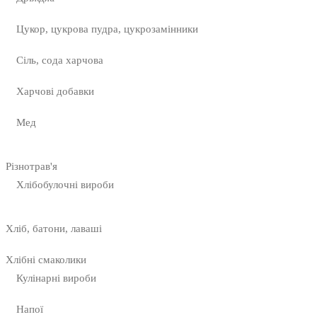
Цукор, цукрова пудра, цукрозамінники
Сіль, сода харчова
Харчові добавки
Мед
Різнотрав'я
Хлібобулочні вироби
Хліб, батони, лаваші
Хлібні смаколики
Кулінарні вироби
Напої