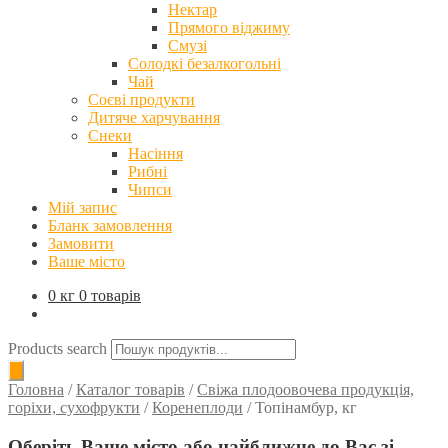
Нектар
Прямого віджиму
Смузі
Солодкі безалкогольні
Чай
Соєві продукти
Дитяче харчування
Снеки
Насіння
Рибні
Чипси
Мій запис
Бланк замовлення
Замовити
Ваше місто
0 кг
0 товарів
Products search
Головна
/
Каталог товарів
/
Свіжа плодоовочева продукція,
горіхи, сухофрукти
/
Коренеплоди
/
Топінамбур, кг
Оберіть Ваше місто або найближче до Вас зі