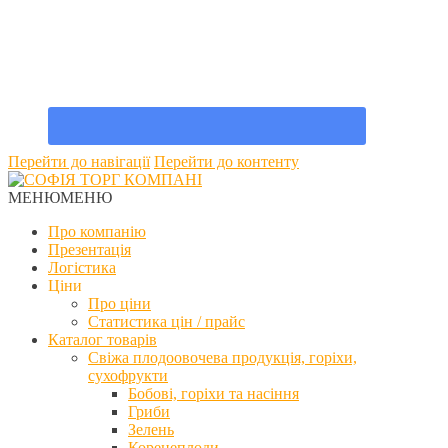
Перейти до навігації
Перейти до контенту
МЕНЮ
МЕНЮ
Про компанію
Презентація
Логістика
Ціни
Про ціни
Статистика цін / прайс
Каталог товарів
Свіжа плодоовочева продукція, горіхи,
сухофрукти
Бобові, горіхи та насіння
Гриби
Зелень
Коренеплоди