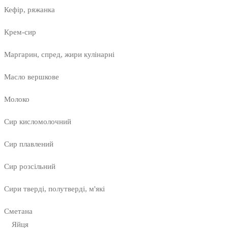
Кефір, ряжанка
Крем-сир
Маргарин, спред, жири кулінарні
Масло вершкове
Молоко
Сир кисломолочний
Сир плавлений
Сир розсільний
Сири тверді, полутверді, м'які
Сметана
Яйця