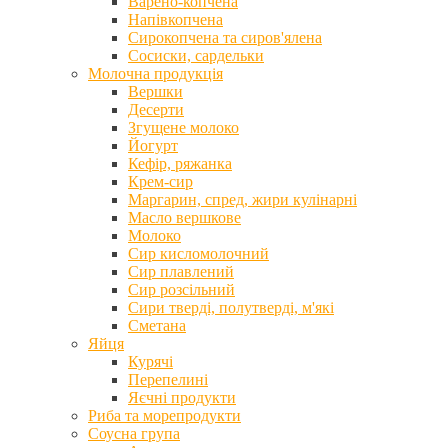
Варено-копчена
Напівкопчена
Сирокопчена та сиров'ялена
Сосиски, сардельки
Молочна продукція
Вершки
Десерти
Згущене молоко
Йогурт
Кефір, ряжанка
Крем-сир
Маргарин, спред, жири кулінарні
Масло вершкове
Молоко
Сир кисломолочний
Сир плавлений
Сир розсільний
Сири тверді, полутверді, м'які
Сметана
Яйця
Курячі
Перепелині
Яєчні продукти
Риба та морепродукти
Соусна група