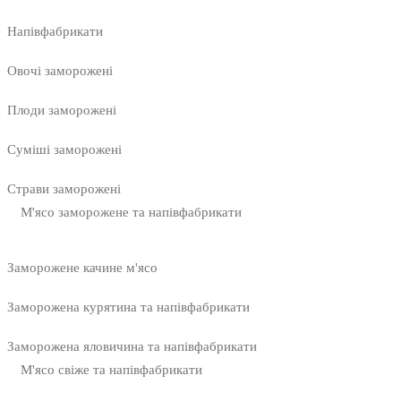
Напівфабрикати
Овочі заморожені
Плоди заморожені
Суміші заморожені
Страви заморожені
М'ясо заморожене та напівфабрикати
Заморожене качине м'ясо
Заморожена курятина та напівфабрикати
Заморожена яловичина та напівфабрикати
М'ясо свіже та напівфабрикати