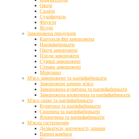
Овочі
Салати
Сухофрукти
Фрукти
Ягоди
Заморожена продукція
Картопля фрі заморожена
Напівфабрикати
Овочі заморожені
Плоди заморожені
Суміші заморожені
Страви заморожені
Морозиво
М'ясо заморожене та напівфабрикати
Заморожене качине м'ясо
Заморожена курятина та напівфабрикати
Заморожена яловичина та напівфабрикати
М'ясо свіже та напівфабрикати
Курятина та напівфабрикати
Свинина та напівфабрикати
Яловичина та напівфабрикати
М'ясна гастрономія
Делікатеси, копченості, шинки
Варені ковбаси