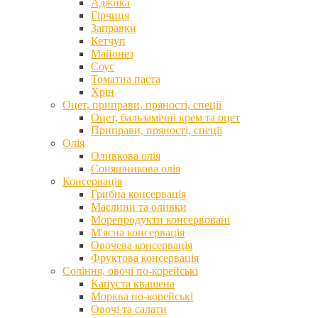
Аджика
Гірчиця
Заправки
Кетчуп
Майонез
Соус
Томатна паста
Хрін
Оцет, приправи, пряності, спеції
Оцет, бальзамічні крем та оцет
Приправи, пряності, спеції
Олія
Оливкова олія
Соняшникова олія
Консервація
Грибна консервація
Маслини та оливки
Морепродукти консервовані
М'ясна консервація
Овочева консервація
Фруктова консервація
Соління, овочі по-корейські
Капуста квашена
Морква по-корейські
Овочі та салати