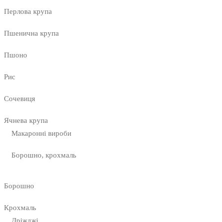
Перлова крупа
Пшенична крупа
Пшоно
Рис
Сочевиця
Ячнева крупа
Макаронні вироби
Борошно, крохмаль
Борошно
Крохмаль
Дріжджі