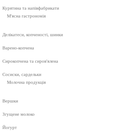
Курятина та напівфабрикати
М'ясна гастрономія
Делікатеси, копченості, шинки
Варено-копчена
Сирокопчена та сиров'ялена
Сосиски, сардельки
Молочна продукція
Вершки
Згущене молоко
Йогурт