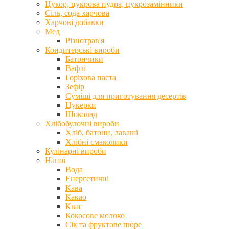
Цукор, цукрова пудра, цукрозамінники
Сіль, сода харчова
Харчові добавки
Мед
Різнотрав'я
Кондитерські вироби
Батончики
Вафлі
Горіхова паста
Зефір
Суміші для приготування десертів
Цукерки
Шоколад
Хлібобулочні вироби
Хліб, батони, лаваші
Хлібні смаколики
Кулінарні вироби
Напої
Вода
Енергетичні
Кава
Какао
Квас
Кокосове молоко
Сік та фруктове пюре