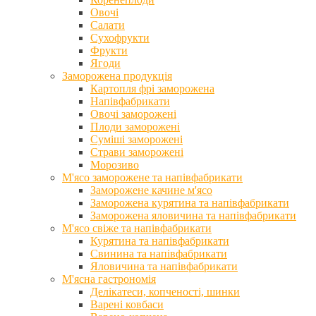
Овочі
Салати
Сухофрукти
Фрукти
Ягоди
Заморожена продукція
Картопля фрі заморожена
Напівфабрикати
Овочі заморожені
Плоди заморожені
Суміші заморожені
Страви заморожені
Морозиво
М'ясо заморожене та напівфабрикати
Заморожене качине м'ясо
Заморожена курятина та напівфабрикати
Заморожена яловичина та напівфабрикати
М'ясо свіже та напівфабрикати
Курятина та напівфабрикати
Свинина та напівфабрикати
Яловичина та напівфабрикати
М'ясна гастрономія
Делікатеси, копченості, шинки
Варені ковбаси