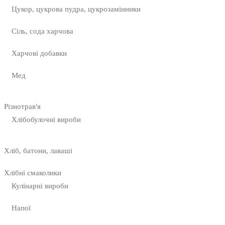
Цукор, цукрова пудра, цукрозамінники
Сіль, сода харчова
Харчові добавки
Мед
Різнотрав'я
Хлібобулочні вироби
Хліб, батони, лаваші
Хлібні смаколики
Кулінарні вироби
Напої