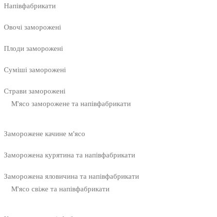
Напівфабрикати
Овочі заморожені
Плоди заморожені
Суміші заморожені
Страви заморожені
М'ясо заморожене та напівфабрикати
Заморожене качине м'ясо
Заморожена курятина та напівфабрикати
Заморожена яловичина та напівфабрикати
М'ясо свіже та напівфабрикати