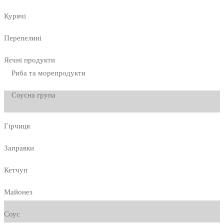
Курячі
Перепелині
Яєчні продукти
Риба та морепродукти
Соусна група
Гірчиця
Заправки
Кетчуп
Майонез
Соус