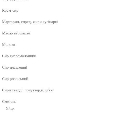
Крем-сир
Маргарин, спред, жири кулінарні
Масло вершкове
Молоко
Сир кисломолочний
Сир плавлений
Сир розсільний
Сири тверді, полутверді, м'які
Сметана
Яйця