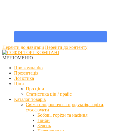
Перейти до навігації
Перейти до контенту
МЕНЮ
МЕНЮ
Про компанію
Презентація
Логістика
Ціни
Про ціни
Статистика цін / прайс
Каталог товарів
Свіжа плодоовочева продукція, горіхи,
сухофрукти
Бобові, горіхи та насіння
Гриби
Зелень
Коренеплоди