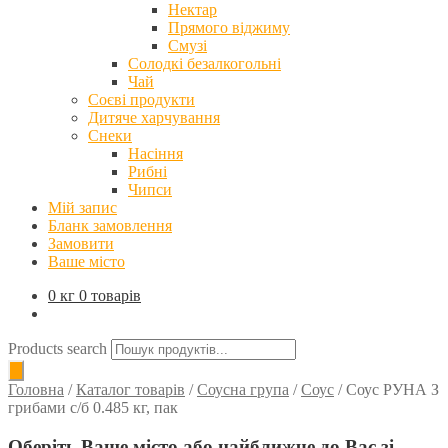
Нектар
Прямого віджиму
Смузі
Солодкі безалкогольні
Чай
Соєві продукти
Дитяче харчування
Снеки
Насіння
Рибні
Чипси
Мій запис
Бланк замовлення
Замовити
Ваше місто
0 кг
0 товарів
Products search
Головна
/
Каталог товарів
/
Соусна група
/
Соус
/
Соус РУНА З
грибами с/б 0.485 кг, пак
Оберіть Ваше місто або найближче до Вас зі