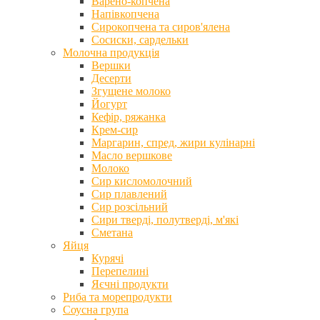
Варено-копчена
Напівкопчена
Сирокопчена та сиров'ялена
Сосиски, сардельки
Молочна продукція
Вершки
Десерти
Згущене молоко
Йогурт
Кефір, ряжанка
Крем-сир
Маргарин, спред, жири кулінарні
Масло вершкове
Молоко
Сир кисломолочний
Сир плавлений
Сир розсільний
Сири тверді, полутверді, м'які
Сметана
Яйця
Курячі
Перепелині
Яєчні продукти
Риба та морепродукти
Соусна група