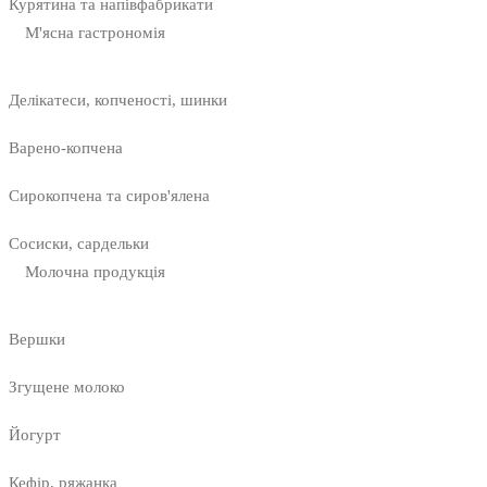
Курятина та напівфабрикати
М'ясна гастрономія
Делікатеси, копченості, шинки
Варено-копчена
Сирокопчена та сиров'ялена
Сосиски, сардельки
Молочна продукція
Вершки
Згущене молоко
Йогурт
Кефір, ряжанка