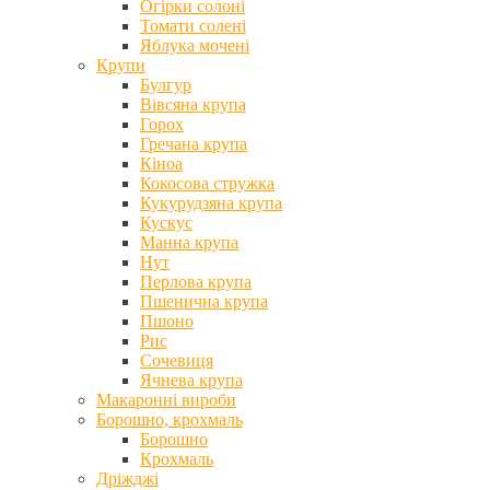
Огірки солоні
Томати солені
Яблука мочені
Крупи
Булгур
Вівсяна крупа
Горох
Гречана крупа
Кіноа
Кокосова стружка
Кукурудзяна крупа
Кускус
Манна крупа
Нут
Перлова крупа
Пшенична крупа
Пшоно
Рис
Сочевиця
Ячнева крупа
Макаронні вироби
Борошно, крохмаль
Борошно
Крохмаль
Дріжджі