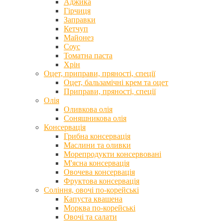
Аджика
Гірчиця
Заправки
Кетчуп
Майонез
Соус
Томатна паста
Хрін
Оцет, приправи, пряності, спеції
Оцет, бальзамічні крем та оцет
Приправи, пряності, спеції
Олія
Оливкова олія
Соняшникова олія
Консервація
Грибна консервація
Маслини та оливки
Морепродукти консервовані
М'ясна консервація
Овочева консервація
Фруктова консервація
Соління, овочі по-корейські
Капуста квашена
Морква по-корейські
Овочі та салати