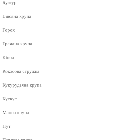
Булгур
Вівсяна крупа
Горох
Гречана крупа
Кіноа
Кокосова стружка
Кукурудзяна крупа
Кускус
Манна крупа
Нут
Перлова крупа