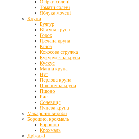
Огірки солоні
Томати солені
Яблука мочені
Крупи
Булгур
Вівсяна крупа
Горох
Гречана крупа
Кіноа
Кокосова стружка
Кукурудзяна крупа
Кускус
Манна крупа
Нут
Перлова крупа
Пшенична крупа
Пшоно
Рис
Сочевиця
Ячнева крупа
Макаронні вироби
Борошно, крохмаль
Борошно
Крохмаль
Дріжджі