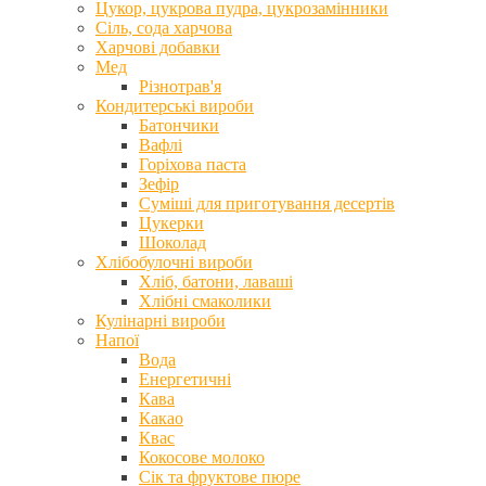
Цукор, цукрова пудра, цукрозамінники
Сіль, сода харчова
Харчові добавки
Мед
Різнотрав'я
Кондитерські вироби
Батончики
Вафлі
Горіхова паста
Зефір
Суміші для приготування десертів
Цукерки
Шоколад
Хлібобулочні вироби
Хліб, батони, лаваші
Хлібні смаколики
Кулінарні вироби
Напої
Вода
Енергетичні
Кава
Какао
Квас
Кокосове молоко
Сік та фруктове пюре