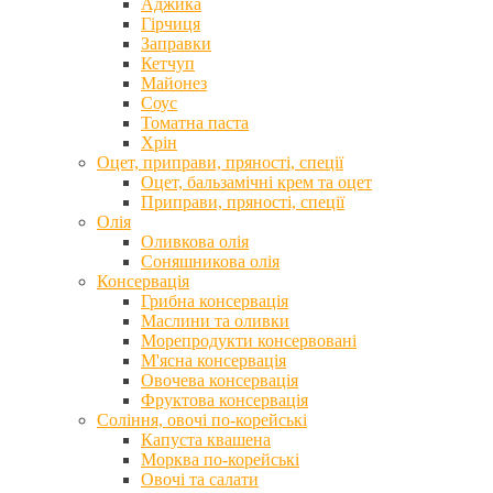
Аджика
Гірчиця
Заправки
Кетчуп
Майонез
Соус
Томатна паста
Хрін
Оцет, приправи, пряності, спеції
Оцет, бальзамічні крем та оцет
Приправи, пряності, спеції
Олія
Оливкова олія
Соняшникова олія
Консервація
Грибна консервація
Маслини та оливки
Морепродукти консервовані
М'ясна консервація
Овочева консервація
Фруктова консервація
Соління, овочі по-корейські
Капуста квашена
Морква по-корейські
Овочі та салати