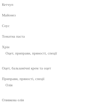
Кетчуп
Майонез
Соус
Томатна паста
Хрін
Оцет, приправи, пряності, спеції
Оцет, бальзамічні крем та оцет
Приправи, пряності, спеції
Олія
Оливкова олія