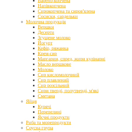
Варено-копчена
Напівкопчена
Сирокопчена та сиров'ялена
Сосиски, сардельки
Молочна продукція
Вершки
Десерти
Згущене молоко
Йогурт
Кефір, ряжанка
Крем-сир
Маргарин, спред, жири кулінарні
Масло вершкове
Молоко
Сир кисломолочний
Сир плавлений
Сир розсільний
Сири тверді, полутверді, м'які
Сметана
Яйця
Курячі
Перепелині
Яєчні продукти
Риба та морепродукти
Соусна група