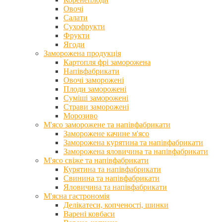
Овочі
Салати
Сухофрукти
Фрукти
Ягоди
Заморожена продукція
Картопля фрі заморожена
Напівфабрикати
Овочі заморожені
Плоди заморожені
Суміші заморожені
Страви заморожені
Морозиво
М'ясо заморожене та напівфабрикати
Заморожене качине м'ясо
Заморожена курятина та напівфабрикати
Заморожена яловичина та напівфабрикати
М'ясо свіже та напівфабрикати
Курятина та напівфабрикати
Свинина та напівфабрикати
Яловичина та напівфабрикати
М'ясна гастрономія
Делікатеси, копченості, шинки
Варені ковбаси