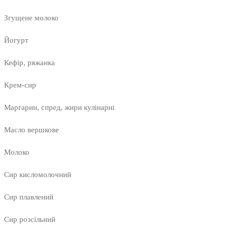
Згущене молоко
Йогурт
Кефір, ряжанка
Крем-сир
Маргарин, спред, жири кулінарні
Масло вершкове
Молоко
Сир кисломолочний
Сир плавлений
Сир розсільний