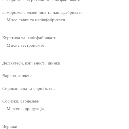
Заморожена яловичина та напівфабрикати
М'ясо свіже та напівфабрикати
Курятина та напівфабрикати
М'ясна гастрономія
Делікатеси, копченості, шинки
Варено-копчена
Сирокопчена та сиров'ялена
Сосиски, сардельки
Молочна продукція
Вершки