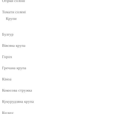
Огірки солоні
Томати солені
Крупи
Булгур
Вівсяна крупа
Горох
Гречана крупа
Кіноа
Кокосова стружка
Кукурудзяна крупа
Кускус