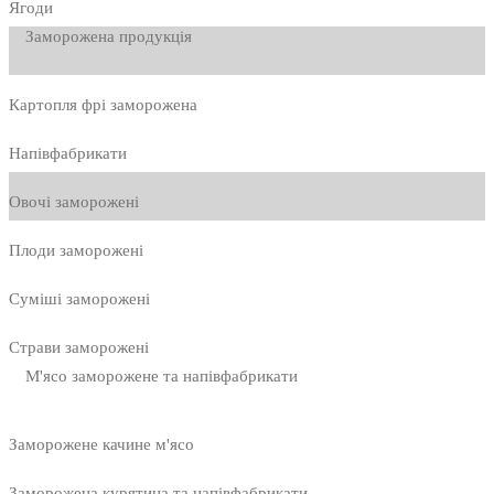
Ягоди
Заморожена продукція
Картопля фрі заморожена
Напівфабрикати
Овочі заморожені
Плоди заморожені
Суміші заморожені
Страви заморожені
М'ясо заморожене та напівфабрикати
Заморожене качине м'ясо
Заморожена курятина та напівфабрикати