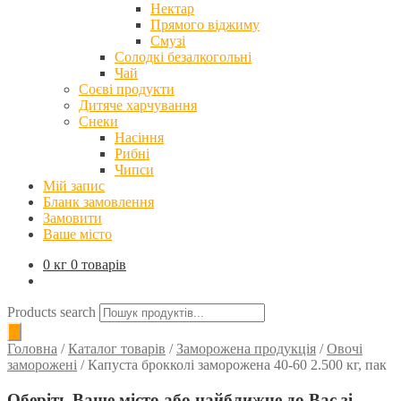
Нектар
Прямого віджиму
Смузі
Солодкі безалкогольні
Чай
Соєві продукти
Дитяче харчування
Снеки
Насіння
Рибні
Чипси
Мій запис
Бланк замовлення
Замовити
Ваше місто
0 кг
0 товарів
Products search
Головна
/
Каталог товарів
/
Заморожена продукція
/
Овочі
заморожені
/
Капуста брокколі заморожена 40-60 2.500 кг, пак
Оберіть Ваше місто або найближче до Вас зі