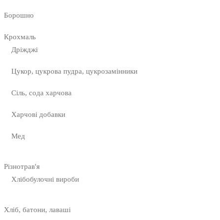
Борошно
Крохмаль
Дріжджі
Цукор, цукрова пудра, цукрозамінники
Сіль, сода харчова
Харчові добавки
Мед
Різнотрав'я
Хлібобулочні вироби
Хліб, батони, лаваші