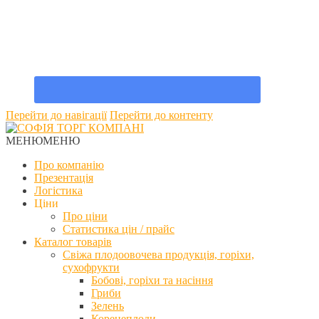
Перейти до навігації
Перейти до контенту
МЕНЮ
МЕНЮ
Про компанію
Презентація
Логістика
Ціни
Про ціни
Статистика цін / прайс
Каталог товарів
Свіжа плодоовочева продукція, горіхи,
сухофрукти
Бобові, горіхи та насіння
Гриби
Зелень
Коренеплоди